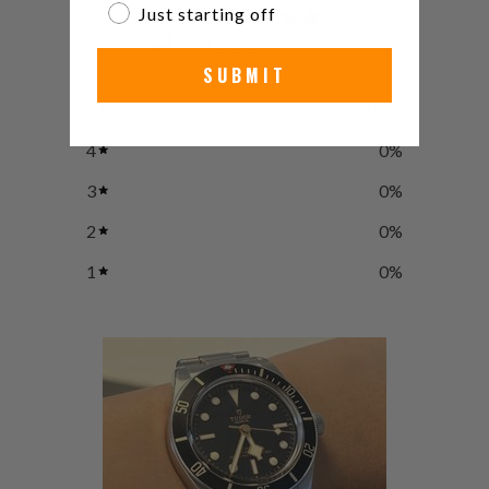
5
Just starting off
/ 5
1 review
SUBMIT
5
100
%
4
0
%
3
0
%
2
0
%
1
0
%