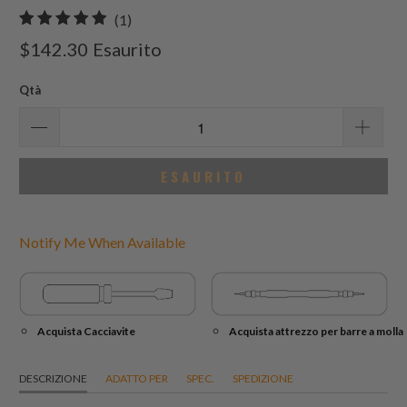
1
(1)
recensioni
$142.30
Esaurito
totali
Qtà
ESAURITO
Notify Me When Available
Acquista Cacciavite
Acquista attrezzo per barre a molla
DESCRIZIONE
ADATTO PER
SPEC.
SPEDIZIONE