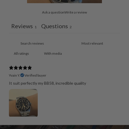
Ask a question
Write a review
Reviews
Questions
1
2
With media
Yvain Y.
Verified buyer
It suit perfectly my BB58, incredible quality