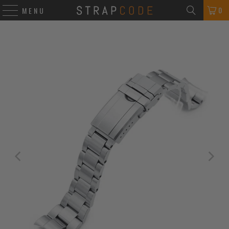
0
MENU