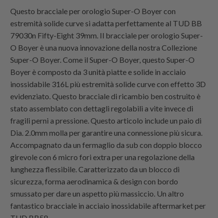
Questo bracciale per orologio Super-O Boyer con
estremità solide curve si adatta perfettamente al TUD BB
79030n Fifty-Eight 39mm. Il bracciale per orologio Super-
O Boyer è una nuova innovazione della nostra Collezione
Super-O Boyer. Come il Super-O Boyer, questo Super-O
Boyer è composto da 3 unità piatte e solide in acciaio
inossidabile 316L più estremità solide curve con effetto 3D
evidenziato. Questo bracciale di ricambio ben costruito è
stato assemblato con dettagli regolabili a vite invece di
fragili perni a pressione. Questo articolo include un paio di
Dia. 2.0mm molla per garantire una connessione più sicura.
Accompagnato da un fermaglio da sub con doppio blocco
girevole con 6 micro fori extra per una regolazione della
lunghezza flessibile. Caratterizzato da un blocco di
sicurezza, forma aerodinamica & design con bordo
smussato per dare un aspetto più massiccio. Un altro
fantastico bracciale in acciaio inossidabile aftermarket per
TUD BB58.