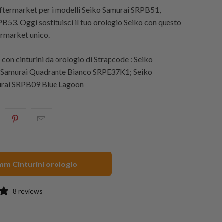
aftermarket per i modelli Seiko Samurai SRPB51,
53. Oggi sostituisci il tuo orologio Seiko con questo
ermarket unico.
con cinturini da orologio di
Strapcode
: Seiko
 Samurai Quadrante Bianco SRPE37K1; Seiko
rai SRPB09 Blue Lagoon
i
hare
Condividi
Email
his
questo
this
n
su
to
acebook
Pinterest
a
m Cinturini orologio
friend
8 reviews