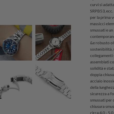
curvi si adat
SRPB53, ecc. 
per la prima v
massicci eleme
smussati e un
contemporanea
&e robusto ol
sostenibilità,
collegamenti s
assemblati con
solidità e st
doppia chiusur
acciaio inoss
della lunghezz
sicurezza a f
smussati per 
chiusura smus
circa 4,0 - 5,