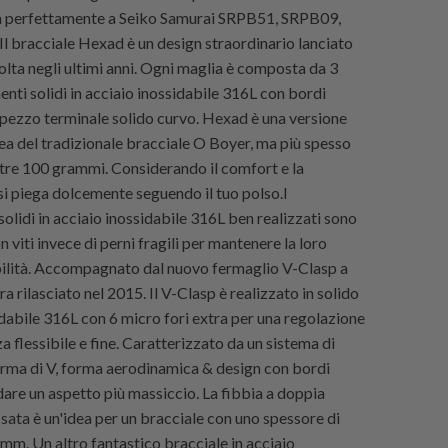
ta perfettamente a Seiko Samurai SRPB51, SRPB09,
Il bracciale Hexad è un design straordinario lanciato
olta negli ultimi anni. Ogni maglia è composta da 3
nti solidi in acciaio inossidabile 316L con bordi
 pezzo terminale solido curvo. Hexad è una versione
 del tradizionale bracciale O Boyer, ma più spesso
tre 100 grammi. Considerando il comfort e la
 si piega dolcemente seguendo il tuo polso.I
olidi in acciaio inossidabile 316L ben realizzati sono
 viti invece di perni fragili per mantenere la loro
abilità. Accompagnato dal nuovo fermaglio V-Clasp a
a rilasciato nel 2015. Il V-Clasp è realizzato in solido
idabile 316L con 6 micro fori extra per una regolazione
a flessibile e fine. Caratterizzato da un sistema di
orma di V, forma aerodinamica & design con bordi
dare un aspetto più massiccio. La fibbia a doppia
sata è un'idea per un bracciale con uno spessore di
0 mm. Un altro fantastico bracciale in acciaio