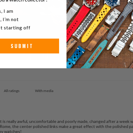
u a watch collector?
, I am
, I’m not
t starting off
SUBMIT
With media
 is really awful, uncomfortable and poorly made, changed after a week 
o Rome, the center polished links make a great effect with the polished 
l my watches!