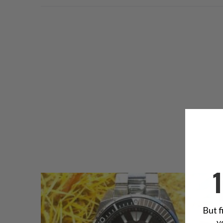
But f
y