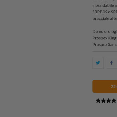
inossidabile 
SRPB09 e SRPB
bracciale aft
Demo orologi 
Prospex King
Prospex Samu
Condivid
S
questo
t
su
o
Twitter
F
22m