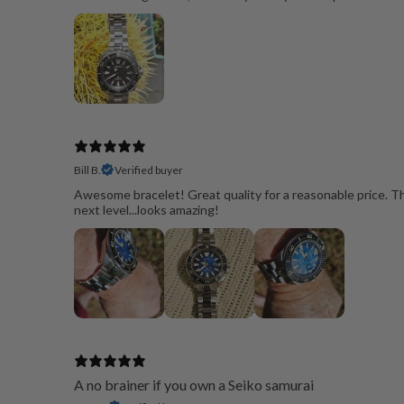
Bill B.
Verified buyer
Awesome bracelet! Great quality for a reasonable price. T
next level...looks amazing!
A no brainer if you own a Seiko samurai