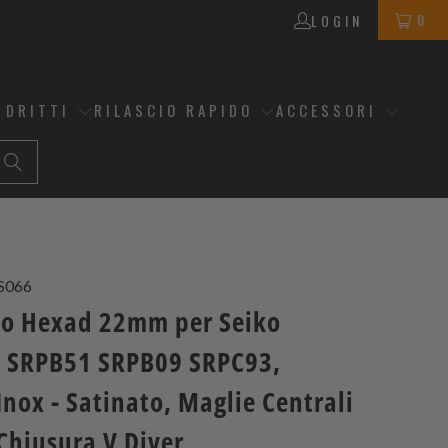
0
LOGIN
 DRITTI
RILASCIO RAPIDO
ACCESSORI
S066
no Hexad 22mm per Seiko
 SRPB51 SRPB09 SRPC93,
Inox - Satinato, Maglie Centrali
Chiusura V Diver