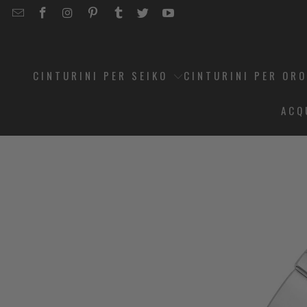
EMAIL
STRAPCODE
STRAPCODE
STRAPCODE
STRAPCODE
STRAPCODE
STRAPCODE
STRAPCODE
ON
ON
ON
ON
ON
ON
FACEBOOK
INSTAGRAM
PINTEREST
TUMBLR
TWITTER
YOUTUBE
CINTURINI PER SEIKO
CINTURINI PER OR
ACQ