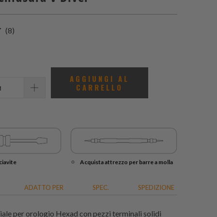
8
(8)
recensioni
totali
AGGIUNGI AL
CARRELLO
iavite
Acquista attrezzo per barre a molla
ADATTO PER
SPEC.
SPEDIZIONE
ale per orologio Hexad con pezzi terminali solidi