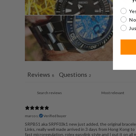
Are yo
Yes
No
Jus
Reviews
Questions
8
2
marco s.
Verified buyer
SRPB51 aka SRPF03k1 new just added, the original bracelet
Links, really well made arrived in 3 days from Hong Kong t
fast microregulation, rolex easylink style and I put it on al