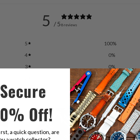
5
/ 5
8 reviews
5
100
%
4
0
%
3
0
%
2
0
%
Secure
1
0
%
10% Off!
irst, a quick question, are
ou a watch collector?