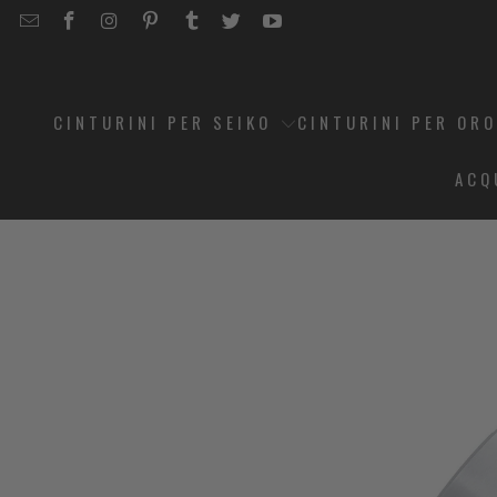
EMAIL
STRAPCODE
STRAPCODE
STRAPCODE
STRAPCODE
STRAPCODE
STRAPCODE
STRAPCODE
ON
ON
ON
ON
ON
ON
FACEBOOK
INSTAGRAM
PINTEREST
TUMBLR
TWITTER
YOUTUBE
CINTURINI PER SEIKO
CINTURINI PER OR
ACQ