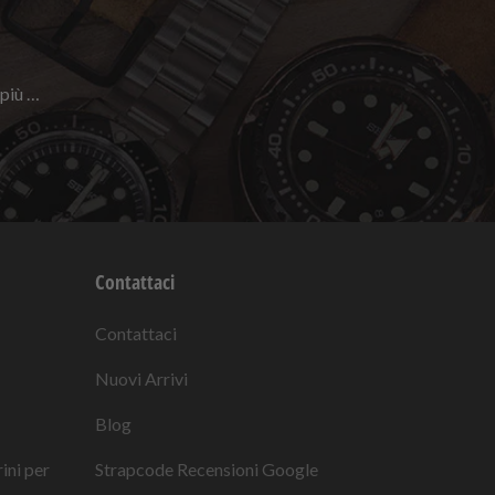
 più …
Contattaci
Contattaci
Nuovi Arrivi
Blog
rini per
Strapcode
Recensioni Google