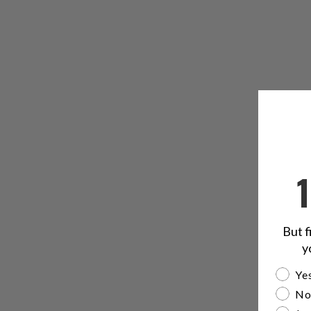
But f
y
Are yo
Yes
No