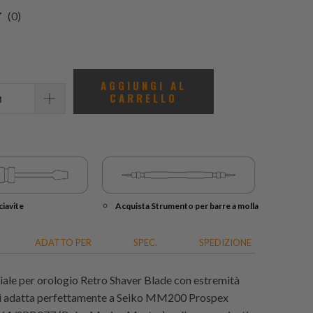
0
(0)
recensioni
totali
AGGIUNGI AL
CARRELLO
iavite
Acquista Strumento per barre a molla
ADATTO PER
SPEC.
SPEDIZIONE
ale per orologio Retro Shaver Blade con estremità
 si adatta perfettamente a Seiko MM200 Prospex