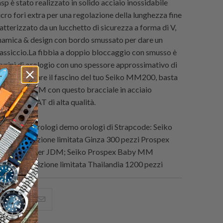
asp è stato realizzato in solido acciaio inossidabile
cro fori extra per una regolazione della lunghezza fine
ratterizzato da un lucchetto di sicurezza a forma di V,
namica & design con bordo smussato per dare un
assiccio.La fibbia a doppio bloccaggio con smusso è
nturini di orologio con uno spessore approssimativo di
 Per aumentare il fascino del tuo Seiko MM200, basta
 tuo Baby MM con questo bracciale in acciaio
olido MiLTAT di alta qualità.
urini per orologi demo orologi di
Strapcode
: Seiko
079 edizione limitata Ginza 300 pezzi Prospex
arinemaster JDM; Seiko Prospex Baby MM
mbe 12 edizione limitata Thailandia 1200 pezzi
i
hare
Condividi
Email
his
questo
this