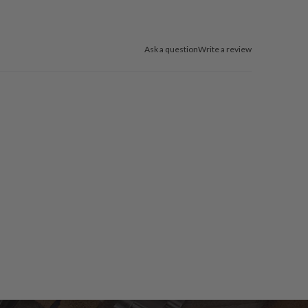
Ask a question
Write a review