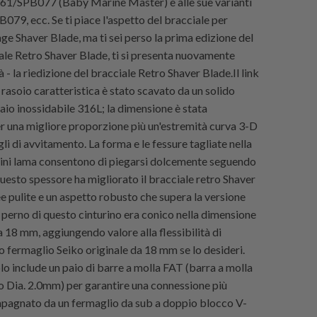
1/SPB077 (Baby Marine Master) e alle sue varianti
9, ecc. Se ti piace l'aspetto del bracciale per
ge Shaver Blade, ma ti sei perso la prima edizione del
ale Retro Shaver Blade, ti si presenta nuovamente
 - la riedizione del bracciale Retro Shaver Blade.Il link
 rasoio caratteristica è stato scavato da un solido
aio inossidabile 316L; la dimensione è stata
r una migliore proporzione più un'estremità curva 3-D
li di avvitamento. La forma e le fessure tagliate nella
ini lama consentono di piegarsi dolcemente seguendo
Questo spessore ha migliorato il bracciale retro Shaver
e pulite e un aspetto robusto che supera la versione
 perno di questo cinturino era conico nella dimensione
a 18 mm, aggiungendo valore alla flessibilità di
tuo fermaglio Seiko originale da 18 mm se lo desideri.
lo include un paio di barre a molla FAT (barra a molla
o Dia. 2.0mm) per garantire una connessione più
pagnato da un fermaglio da sub a doppio blocco V-