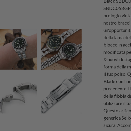
Black SBDC06
SBDC063/SPB07
orologio vinta
nostro bracci
un'opportunità
della lama del
blocco in acci
modificata pe
& nuovi dettag
forma della m
il tuo polso. 
Blade con line
precedente. Il
della fibbia d
utilizzare il 
Questo artico
generica Seik
sicura. Accom