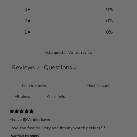
3
0
%
2
0
%
1
0
%
Ask a question
Write a review
Reviews
Questions
2
6
With media
Michael
Verified buyer
Love the fast delivery and fits my watch perfect!!!