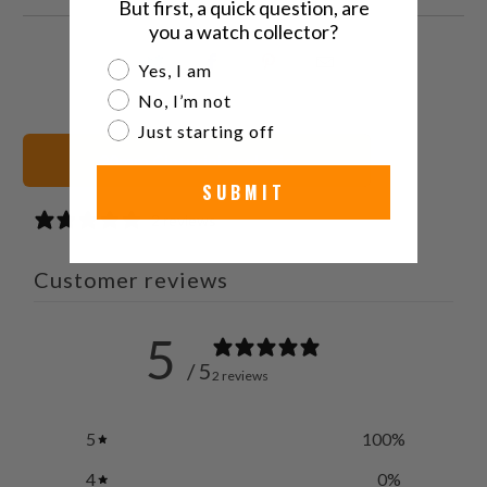
But first, a quick question, are
you a watch collector?
Condividi
Share
Condividi
Email
Are you a watch collector?
Yes, I am
questo
this
questo
this
No, I’m not
su
on
su
to
Just starting off
Twitter
Facebook
Pinterest
a
20mm Cinturini orologio
friend
SUBMIT
2 reviews
Customer reviews
5
/ 5
2 reviews
5
100
%
4
0
%