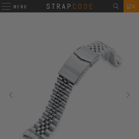
0
MENU