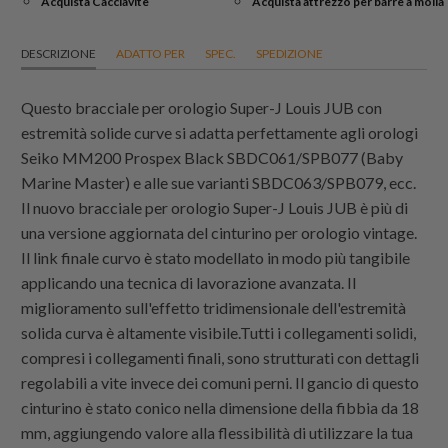
Acquista Cacciavite
Acquista attrezzo per barre a molla
DESCRIZIONE
ADATTO PER
SPEC.
SPEDIZIONE
Questo bracciale per orologio Super-J Louis JUB con
estremità solide curve si adatta perfettamente agli orologi
Seiko MM200 Prospex Black SBDC061/SPB077 (Baby
Marine Master) e alle sue varianti SBDC063/SPB079, ecc.
Il nuovo bracciale per orologio Super-J Louis JUB è più di
una versione aggiornata del cinturino per orologio vintage.
Il link finale curvo è stato modellato in modo più tangibile
applicando una tecnica di lavorazione avanzata. Il
miglioramento sull'effetto tridimensionale dell'estremità
solida curva è altamente visibile.Tutti i collegamenti solidi,
compresi i collegamenti finali, sono strutturati con dettagli
regolabili a vite invece dei comuni perni. Il gancio di questo
cinturino è stato conico nella dimensione della fibbia da 18
mm, aggiungendo valore alla flessibilità di utilizzare la tua