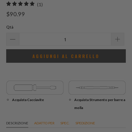
1
(1)
recensioni
$90.99
totali
Qtà
AGGIUNGI AL CARRELLO
Acquista Cacciavite
Acquista Strumento per barre a
molla
DESCRIZIONE
ADATTO PER
SPEC.
SPEDIZIONE