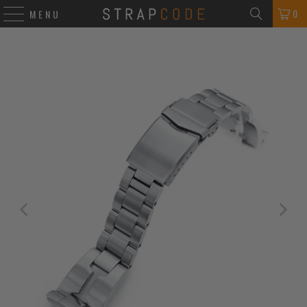
0
MENU