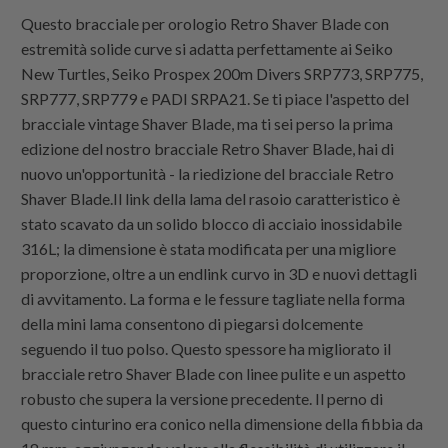
Questo bracciale per orologio Retro Shaver Blade con
estremità solide curve si adatta perfettamente ai Seiko
New Turtles, Seiko Prospex 200m Divers SRP773, SRP775,
SRP777, SRP779 e PADI SRPA21. Se ti piace l'aspetto del
bracciale vintage Shaver Blade, ma ti sei perso la prima
edizione del nostro bracciale Retro Shaver Blade, hai di
nuovo un'opportunità - la riedizione del bracciale Retro
Shaver Blade.Il link della lama del rasoio caratteristico è
stato scavato da un solido blocco di acciaio inossidabile
316L; la dimensione è stata modificata per una migliore
proporzione, oltre a un endlink curvo in 3D e nuovi dettagli
di avvitamento. La forma e le fessure tagliate nella forma
della mini lama consentono di piegarsi dolcemente
seguendo il tuo polso. Questo spessore ha migliorato il
bracciale retro Shaver Blade con linee pulite e un aspetto
robusto che supera la versione precedente. Il perno di
questo cinturino era conico nella dimensione della fibbia da