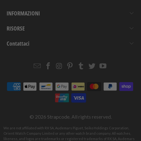
INFORMAZIONI
RISORSE
Contattaci
Email
Strapcode
Strapcode
Strapcode
Strapcode
Strapcode
Strapcode
Strapcode
on
on
on
on
on
on
Facebook
Instagram
Pinterest
Tumblr
Twitter
YouTube
© 2026
Strapcode
. All rights reserved.
We are not affiliated with RX SA, Audemars Piguet, Seiko Holdings Corporation,
Orient Watch Company Limited or any other watch brand company. All watches,
likeness, and logos are trademarks or registered trademarks of RX SA, Audemars