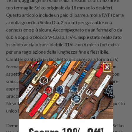
18 mm, aggiungendo valore alla flessibilità di utilizzare il
tuo fermaglio Seiko originale da 18 mm se lo desideri.
Questo articolo include un paio di barre a molla FAT (barra
a molla generica Seiko Dia. 2,5 mm) per garantire una
connessione più sicura. Accompagnato da un fermaglio da
sub a doppio blocco V-Clasp. Il V-Clasp è stato realizzato
in solido acciaio inossidabile 316L con 6 micro fori extra
per una regolazione della lunghezza fine e flessibile.
Caratterizzato da un lucchetto di sicurezza a forma di V,
forma aerodinamica e design con bordi smussati per un
aspetto più massiccio.La fibbia a doppio bloccaggio con
smusso è ideale per cinturini di orologi con uno spessore
approssimativo di 4,0 - 5,0 mm. Un'altra fantastica
bracciale in acciaio inossidabile aftermarket per Seiko
New Turtles. Oggi sostituisci il tuo Seiko Divers con questo
unico bracciale aftermarket.
Demo orologi con cinturini per orologi di Strapcode : Seiko