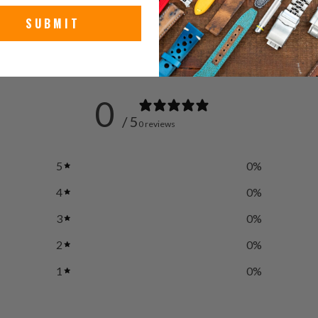
SUBMIT
0
/ 5
0 reviews
5
0
%
4
0
%
3
0
%
2
0
%
1
0
%