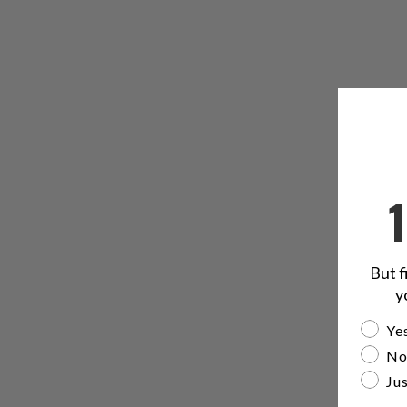
But f
y
Are yo
Yes
No
Jus