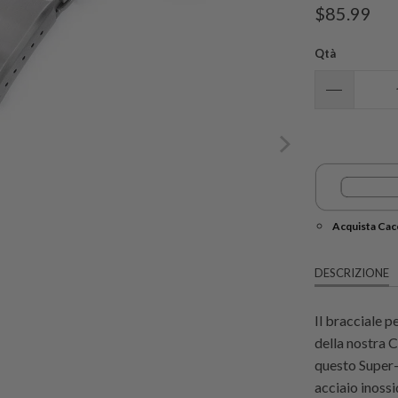
$85.99
Qtà
Acquista Cacc
DESCRIZIONE
Il bracciale 
della nostra 
questo Super-
acciaio inossi