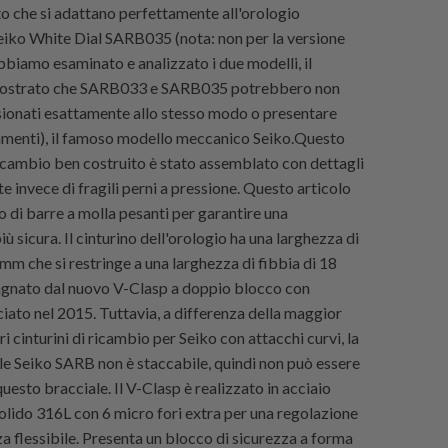
o che si adattano perfettamente all'orologio
iko White Dial SARB035 (nota: non per la versione
bbiamo esaminato e analizzato i due modelli, il
 mostrato che SARB033 e SARB035 potrebbero non
ionati esattamente allo stesso modo o presentare
neamenti), il famoso modello meccanico Seiko.Questo
ricambio ben costruito è stato assemblato con dettagli
te invece di fragili perni a pressione.
Questo articolo
o di barre a molla pesanti per garantire una
iù sicura.
Il cinturino dell'orologio ha una larghezza di
mm che si restringe a una larghezza di fibbia di 18
nato dal nuovo V-Clasp a doppio blocco con
ciato nel 2015. Tuttavia, a differenza della maggior
ri cinturini di ricambio per Seiko con attacchi curvi, la
ale Seiko SARB non è staccabile, quindi non può essere
questo bracciale. Il V-Clasp è realizzato in acciaio
solido 316L con 6 micro fori extra per una regolazione
a flessibile. Presenta un blocco di sicurezza a forma