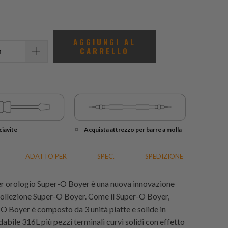
recensioni
totali
AGGIUNGI AL
CARRELLO
iavite
Acquista attrezzo per barre a molla
ADATTO PER
SPEC.
SPEDIZIONE
per orologio Super-O Boyer è una nuova innovazione
Collezione Super-O Boyer. Come il Super-O Boyer,
O Boyer è composto da 3 unità piatte e solide in
dabile 316L più pezzi terminali curvi solidi con effetto