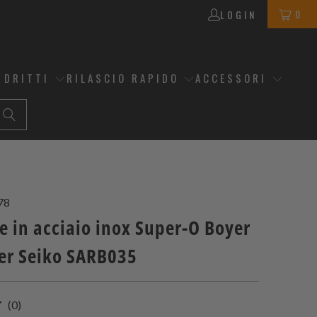
0
LOGIN
 DRITTI
RILASCIO RAPIDO
ACCESSORI
78
e in acciaio inox Super-O Boyer
r Seiko SARB035
0
(0)