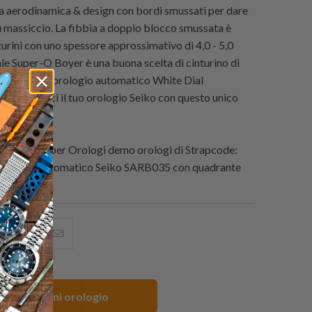
ma aerodinamica & design con bordi smussati per dare
ù massiccio. La fibbia a doppio blocco smussata è
turini con uno spessore approssimativo di 4,0 - 5,0
ale Super-O Boyer è una buona scelta di cinturino di
o per il tuo orologio automatico White Dial
sostituisci il tuo orologio Seiko con questo unico
ermarket.
e Cinghie per Orologi demo orologi di
Strapcode
:
canico Automatico Seiko SARB035 con quadrante
i
hare
Condividi
Email
his
questo
this
n
su
to
acebook
Pinterest
a
m Cinturini orologio
friend