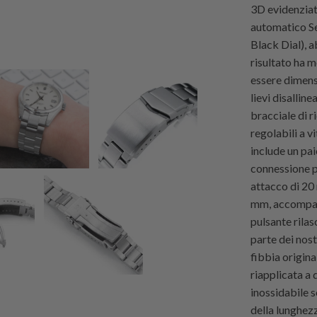
3D evidenziat
automatico Se
Black Dial), a
risultato ha
essere dimens
lievi disalli
bracciale di 
regolabili a vi
include un pai
connessione p
attacco di 20 
mm, accompag
pulsante rilas
parte dei nost
fibbia origin
riapplicata a 
inossidabile 
della lunghezz