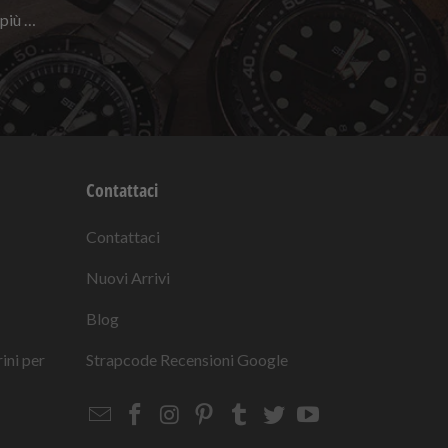
 più …
Contattaci
Contattaci
Nuovi Arrivi
Blog
rini per
Strapcode
Recensioni Google
Email
Strapcode
Strapcode
Strapcode
Strapcode
Strapcode
Strapcode
Strapcode
on
on
on
on
on
on