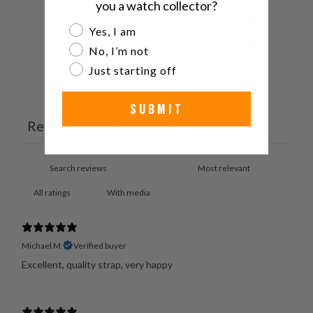
you a watch collector?
2
0
%
Are you a watch collector?
Yes, I am
1
0
%
No, I’m not
Just starting off
Ask a question
Write a review
SUBMIT
Reviews
Questions
6
0
With media
Michael M.
Verified buyer
Excellent, quality strap, very happy