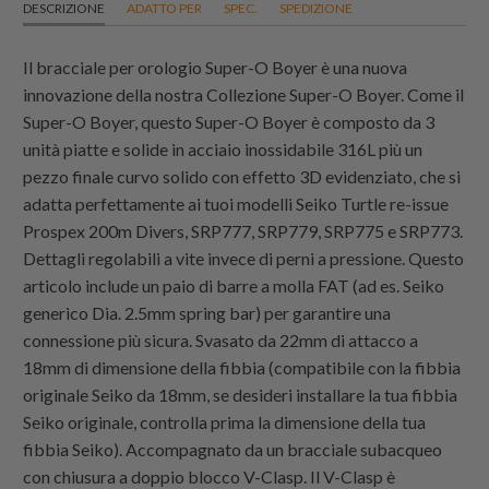
DESCRIZIONE
ADATTO PER
SPEC.
SPEDIZIONE
Il bracciale per orologio Super-O Boyer è una nuova
innovazione della nostra Collezione Super-O Boyer. Come il
Super-O Boyer, questo Super-O Boyer è composto da 3
unità piatte e solide in acciaio inossidabile 316L più un
pezzo finale curvo solido con effetto 3D evidenziato, che si
adatta perfettamente ai tuoi modelli Seiko Turtle re-issue
Prospex 200m Divers, SRP777, SRP779, SRP775 e SRP773.
Dettagli regolabili a vite invece di perni a pressione. Questo
articolo include un paio di barre a molla FAT (ad es. Seiko
generico Dia. 2.5mm spring bar) per garantire una
connessione più sicura. Svasato da 22mm di attacco a
18mm di dimensione della fibbia (compatibile con la fibbia
originale Seiko da 18mm, se desideri installare la tua fibbia
Seiko originale, controlla prima la dimensione della tua
fibbia Seiko). Accompagnato da un bracciale subacqueo
con chiusura a doppio blocco V-Clasp. Il V-Clasp è