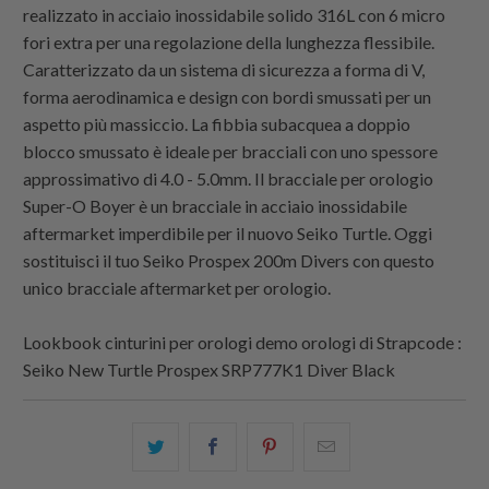
realizzato in acciaio inossidabile solido 316L con 6 micro
fori extra per una regolazione della lunghezza flessibile.
Caratterizzato da un sistema di sicurezza a forma di V,
forma aerodinamica e design con bordi smussati per un
aspetto più massiccio. La fibbia subacquea a doppio
blocco smussato è ideale per bracciali con uno spessore
approssimativo di 4.0 - 5.0mm. Il bracciale per orologio
Super-O Boyer è un bracciale in acciaio inossidabile
aftermarket imperdibile per il nuovo Seiko Turtle. Oggi
sostituisci il tuo Seiko Prospex 200m Divers con questo
unico bracciale aftermarket per orologio.
Lookbook cinturini per orologi demo orologi di
Strapcode
:
Seiko New Turtle Prospex SRP777K1 Diver Black
Condividi
Share
Condividi
Email
questo
this
questo
this