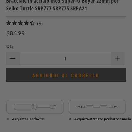
Bracciale in acciaio inox Super-O Boyer 22mm per
Seiko Turtle SRP777 SRP775 SRPA21
6
(6)
recensioni
$86.99
totali
Qtà
AGGIUNGI AL CARRELLO
Acquista Cacciavite
Acquista attrezzo per barre a molla