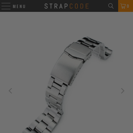
0
MENU