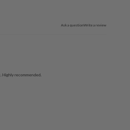
Ask a question
Write a review
let. Highly recommended.