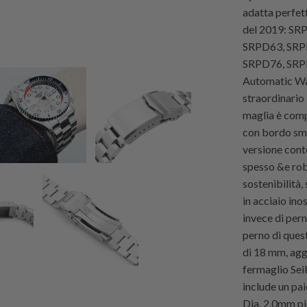
adatta perfet
del 2019: S
SRPD63, SRP
SRPD76, SRP
Automatic Wat
straordinario 
maglia è comp
con bordo smu
versione cont
spesso &e rob
sostenibilità,
in acciaio ino
invece di perni
perno di quest
di 18 mm, aggi
fermaglio Sei
include un pai
Dia. 2.0mm pi