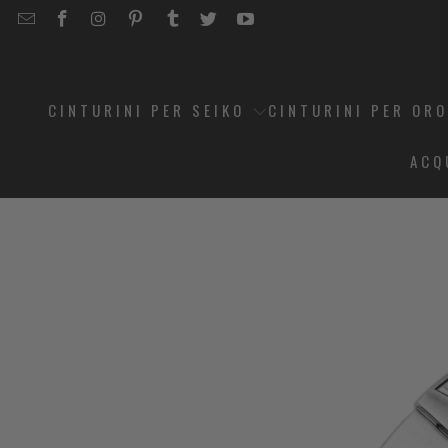
EMAIL
STRAPCODE
STRAPCODE
STRAPCODE
STRAPCODE
STRAPCODE
STRAPCODE
STRAPCODE
ON
ON
ON
ON
ON
ON
FACEBOOK
INSTAGRAM
PINTEREST
TUMBLR
TWITTER
YOUTUBE
CINTURINI PER SEIKO
CINTURINI PER OR
ACQ