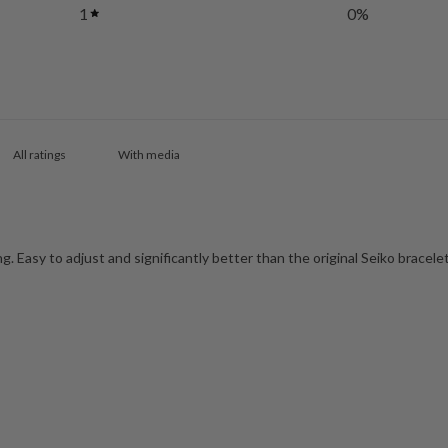
1
0
%
With media
ng. Easy to adjust and significantly better than the original Seiko brace