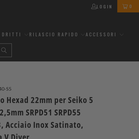
0
LOGIN
 DRITTI
RILASCIO RAPIDO
ACCESSORI
40-S5
no Hexad 22mm per Seiko 5
42,5mm SRPD51 SRPD55
 Acciaio Inox Satinato,
a V Diver