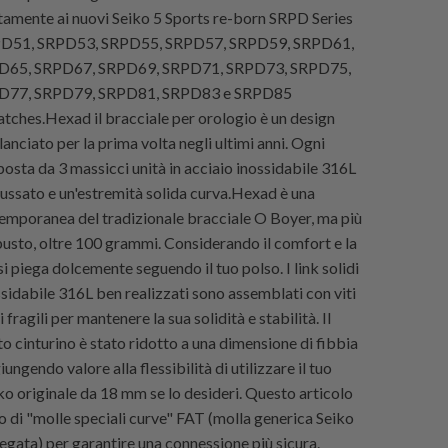
tamente ai nuovi Seiko 5 Sports re-born SRPD Series
RPD51, SRPD53, SRPD55, SRPD57, SRPD59, SRPD61,
D65, SRPD67, SRPD69, SRPD71, SRPD73, SRPD75,
D77, SRPD79, SRPD81, SRPD83 e SRPD85
ches.Hexad il bracciale per orologio è un design
lanciato per la prima volta negli ultimi anni. Ogni
osta da 3 massicci unità in acciaio inossidabile 316L
ssato e un'estremità solida curva.Hexad è una
emporanea del tradizionale bracciale O Boyer, ma più
usto, oltre 100 grammi. Considerando il comfort e la
 si piega dolcemente seguendo il tuo polso. I link solidi
ssidabile 316L ben realizzati sono assemblati con viti
 fragili per mantenere la sua solidità e stabilità. Il
o cinturino è stato ridotto a una dimensione di fibbia
ungendo valore alla flessibilità di utilizzare il tuo
ko originale da 18 mm se lo desideri. Questo articolo
o di "molle speciali curve" FAT (molla generica Seiko
egata) per garantire una connessione più sicura.