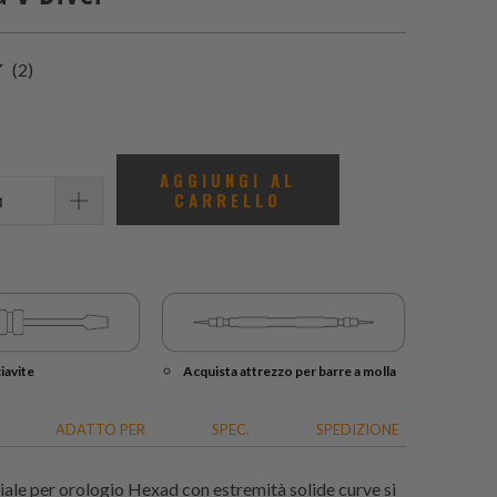
2
(2)
recensioni
totali
AGGIUNGI AL
CARRELLO
iavite
Acquista attrezzo per barre a molla
ADATTO PER
SPEC.
SPEDIZIONE
ale per orologio Hexad con estremità solide curve si