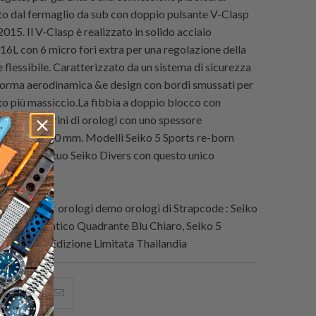
 dal fermaglio da sub con doppio pulsante V-Clasp
 2015. Il V-Clasp è realizzato in solido acciaio
16L con 6 micro fori extra per una regolazione della
 flessibile. Caratterizzato da un sistema di sicurezza
 forma aerodinamica &e design con bordi smussati per
to più massiccio.La fibbia a doppio blocco con
e per cinturini di orologi con uno spessore
o di 4,0 - 5,0 mm. Modelli Seiko 5 Sports re-born
stituisci il tuo Seiko Divers con questo unico
ermarket.
inturini per orologi demo orologi di Strapcode : Seiko
E77 Automatico Quadrante Blu Chiaro, Seiko 5
 Gundam Edizione Limitata Thailandia
i
hare
Condividi
Email
his
questo
this