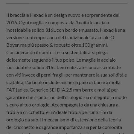
Il bracciale Hexad è un design nuovo e sorprendente del
2016. Ogni maglia è composta da 3 unità in acciaio
inossidabile solido 316L con bordo smussato. Hexad è una
versione contemporanea del tradizionale bracciale O
Boyer, ma più spesso & robusto oltre 100 grammi.
Considerando il comfort e la sostenibilità, si piega
dolcemente seguendo il tuo polso. Le maglie in acciaio
inossidabile solido 316L ben realizzate sono assemblate
con viti invece di perni fragili per mantenere la sua solidità e
stabilità. L'articolo include anche un paio di barre a molla
FAT (ad es. Generico SEI DIA.2,5 mm barre a molla) per
garantire che il cinturino dell'orologio sia collegato in modo
sicuro al tuo orologio. Accompagnato da una chiusura a
fibbia a cricchetto, è un'ideale fibbia per cinturini da
orologio da sub. Il meccanismo di estensione della teoria
del cricchetto è di grande importanza sia per la comodità