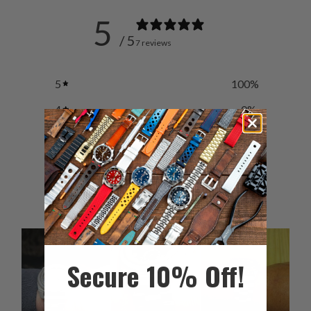
5
/ 5
7 reviews
5
100
%
4
0
%
3
0
%
2
0
%
1
0
%
Secure 10% Off!