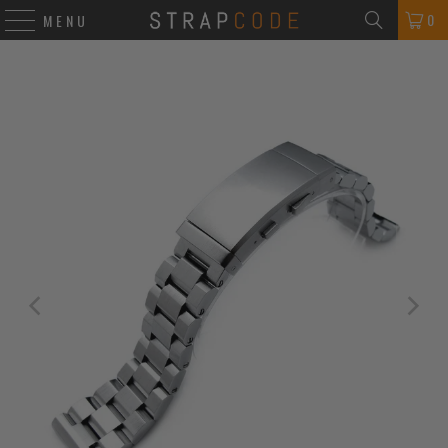
0
MENU