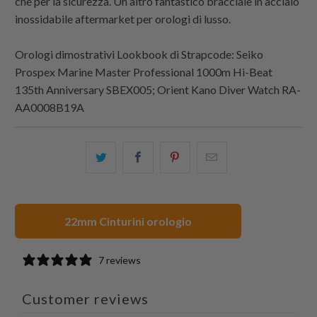
che per la sicurezza. Un altro fantastico bracciale in acciaio
inossidabile aftermarket per orologi di lusso.
Orologi dimostrativi Lookbook di
Strapcode: Seiko
Prospex Marine Master Professional 1000m Hi-Beat
135th Anniversary SBEX005; Orient Kano Diver Watch RA-
AA0008B19A
Condividi
Share
Condividi
Email
questo
this
questo
this
su
on
su
to
Twitter
Facebook
Pinterest
a
22mm Cinturini orologio
friend
7 reviews
Customer reviews