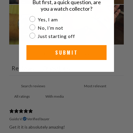
But first, a quick question, are
you a watch collector?
Are you a watch collector?
Yes, I am
No, I’m not
Just starting off
SUBMIT
Ask a question
Write a review
Reviews
Questions
7
4
With media
Guido V.
Verified buyer
Get it it is absolutely amazing!