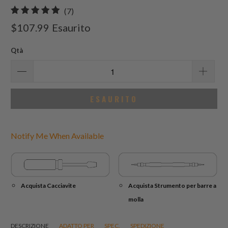
7
(7)
recensioni
$107.99
Esaurito
totali
Qtà
ESAURITO
Notify Me When Available
Acquista Cacciavite
Acquista Strumento per barre a
molla
DESCRIZIONE
ADATTO PER
SPEC.
SPEDIZIONE