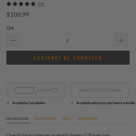
7
(7)
recensioni
$100.99
totali
Qtà
AGGIUNGI AL CARRELLO
Acquista Cacciavite
Acquista attrezzo per barre a molla
DESCRIZIONE
ADATTO PER
SPEC.
SPEDIZIONE
Questo bracciale per orologio Super-O Boyer con