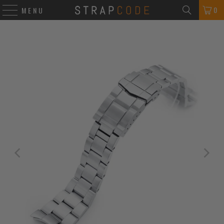
0
MENU