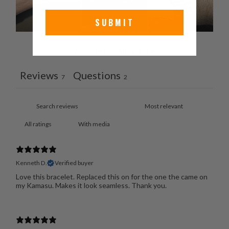
SUBMIT
Ask a question
Write a review
Reviews
Questions
7
2
With media
Kenneth D.
Verified buyer
Love this bracelet. Replaced this on for the one the came on
my Kamasu. Makes it look seamless. Thank you.