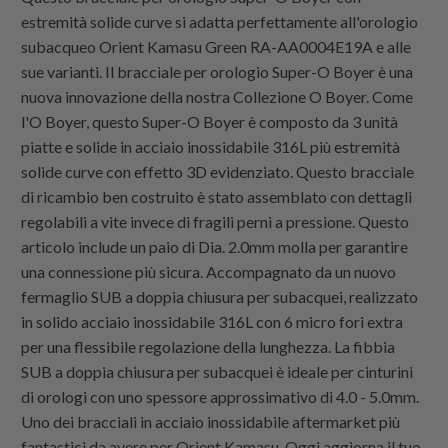
estremità solide curve si adatta perfettamente all'orologio
subacqueo Orient Kamasu Green RA-AA0004E19A e alle
sue varianti. Il bracciale per orologio Super-O Boyer è una
nuova innovazione della nostra Collezione O Boyer. Come
l'O Boyer, questo Super-O Boyer è composto da 3 unità
piatte e solide in acciaio inossidabile 316L più estremità
solide curve con effetto 3D evidenziato. Questo bracciale
di ricambio ben costruito è stato assemblato con dettagli
regolabili a vite invece di fragili perni a pressione. Questo
articolo include un paio di Dia. 2.0mm molla per garantire
una connessione più sicura. Accompagnato da un nuovo
fermaglio SUB a doppia chiusura per subacquei, realizzato
in solido acciaio inossidabile 316L con 6 micro fori extra
per una flessibile regolazione della lunghezza. La fibbia
SUB a doppia chiusura per subacquei è ideale per cinturini
di orologi con uno spessore approssimativo di 4.0 - 5.0mm.
Uno dei bracciali in acciaio inossidabile aftermarket più
fantastici da avere per Orient Kamasu. Oggi aggiorna il tuo