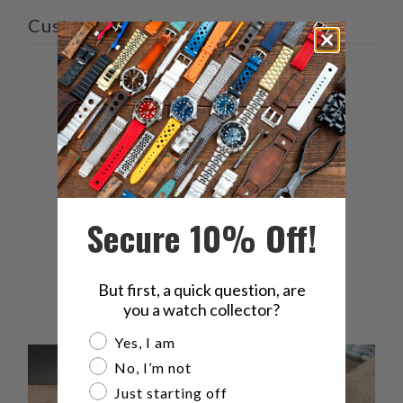
Customer reviews
5
/ 5
7 reviews
5
100
%
4
0
%
Secure 10% Off!
3
0
%
2
0
%
But first, a quick question, are
1
0
%
you a watch collector?
Are you a watch collector?
Yes, I am
No, I’m not
Just starting off