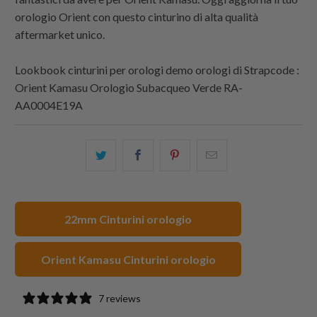
orologio Orient con questo cinturino di alta qualità
aftermarket unico.
Lookbook cinturini per orologi demo orologi di
Strapcode
:
Orient Kamasu Orologio Subacqueo Verde RA-
AA0004E19A
Condividi
Share
Condividi
Email
questo
this
questo
this
su
on
su
to
Twitter
Facebook
Pinterest
a
22mm Cinturini orologio
friend
Orient Kamasu Cinturini orologio
7 reviews