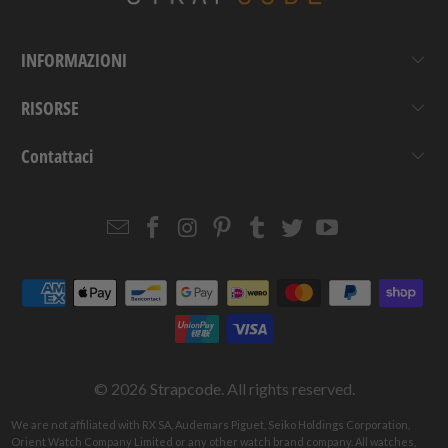
INFORMAZIONI
RISORSE
Contattaci
Email
Strapcode
Strapcode
Strapcode
Strapcode
Strapcode
Strapcode
Strapcode
on
on
on
on
on
on
Facebook
Instagram
Pinterest
Tumblr
Twitter
YouTube
© 2026
Strapcode
. All rights reserved.
We are not affiliated with RX SA, Audemars Piguet, Seiko Holdings Corporation,
Orient Watch Company Limited or any other watch brand company. All watches,