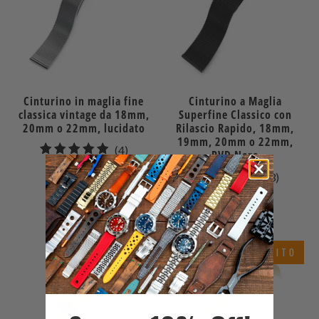
Cinturino in maglia fine
Cinturino a Maglia
classica vintage da 18mm,
Superfine Classico con
20mm o 22mm, lucidato
Rilascio Rapido, 18mm,
19mm, 20mm o 22mm,
4
(4)
PVD Nero
recensioni
$34.99
3
(3)
totali
recensio
$53.99
totali
Esaurito
ESAURITO