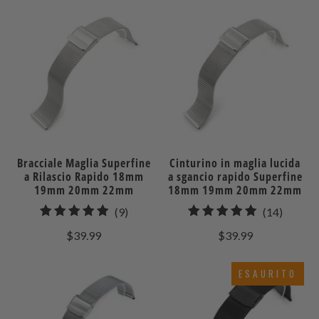
Bracciale Maglia Superfine
Cinturino in maglia lucida
a Rilascio Rapido 18mm
a sgancio rapido Superfine
19mm 20mm 22mm
18mm 19mm 20mm 22mm
9
14
(9)
(14)
recensioni
recensi
$39.99
$39.99
totali
totali
ESAURITO