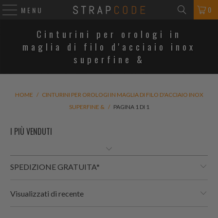
0
MENU
Cinturini per orologi in
maglia di filo d'acciaio inox
superfine &
HOME
/
CINTURINI PER OROLOGI IN MAGLIA DI FILO D'ACCIAIO INOX
SUPERFINE &
/
PAGINA 1 DI 1
SPEDIZIONE GRATUITA*
Visualizzati di recente