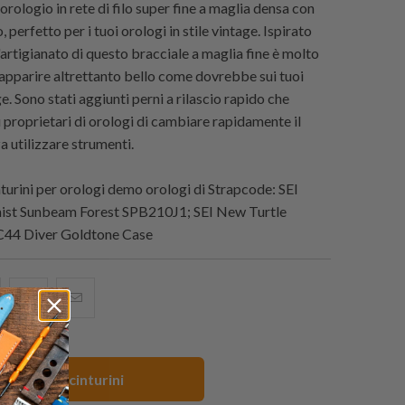
orologio in rete di filo super fine a maglia densa con
, perfetto per i tuoi orologi in stile vintage. Ispirato
 l'artigianato di questo bracciale a maglia fine è molto
 apparire altrettanto bello come dovrebbe sui tuoi
e. Sono stati aggiunti perni a rilascio rapido che
 proprietari di orologi di cambiare rapidamente il
a utilizzare strumenti.
urini per orologi demo orologi di
Strapcode
: SEI
nist Sunbeam Forest SPB210J1; SEI New Turtle
44 Diver Goldtone Case
i
hare
Condividi
Email
his
questo
this
n
su
to
acebook
Pinterest
a
Vedi tutti i cinturini
friend