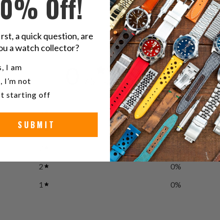
10% Off!
irst, a quick question, are
ou a watch collector?
u a watch collector?
0
, I am
/ 5
, I’m not
0 reviews
t starting off
5
0
%
SUBMIT
4
0
%
3
0
%
2
0
%
1
0
%