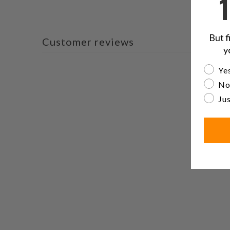
But f
Customer reviews
y
Are yo
Yes
No
Jus