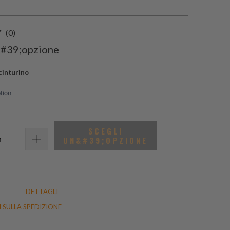
0
(0)
recensioni
&#39;opzione
totali
cinturino
SCEGLI
UN&#39;OPZIONE
DETTAGLI
 SULLA SPEDIZIONE