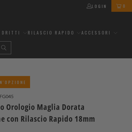
0
LOGIN
 DRITTI
RILASCIO RAPIDO
ACCESSORI
N'OPZIONE
FG045
no Orologio Maglia Dorata
ne con Rilascio Rapido 18mm