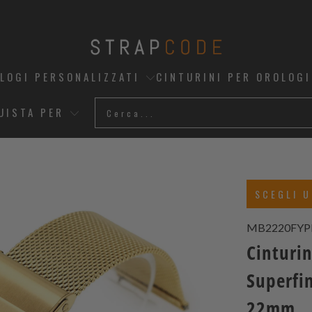
OLOGI PERSONALIZZATI
CINTURINI PER OROLOGI
UISTA PER
SCEGLI U
MB2220FYP
Cinturi
Superfi
22mm