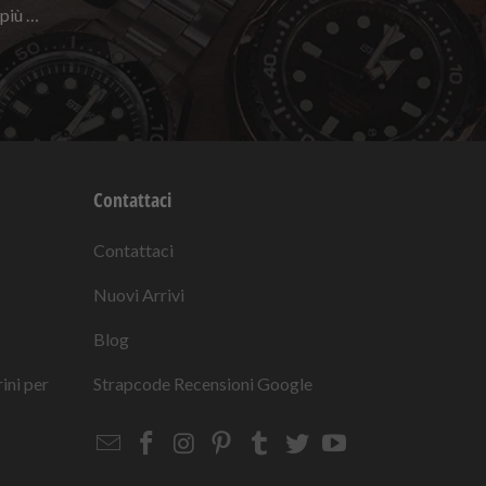
 più …
Contattaci
Contattaci
Nuovi Arrivi
Blog
rini per
Strapcode
Recensioni Google
Email
Strapcode
Strapcode
Strapcode
Strapcode
Strapcode
Strapcode
Strapcode
on
on
on
on
on
on