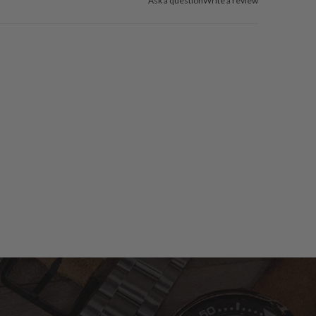
Ask a question
Write a review