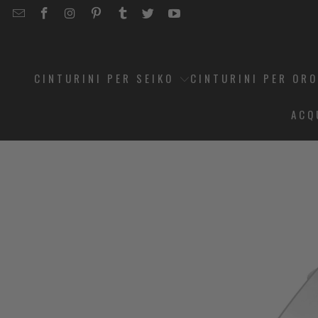
EMAIL
STRAPCODE
STRAPCODE
STRAPCODE
STRAPCODE
STRAPCODE
STRAPCODE
STRAPCODE
ON
ON
ON
ON
ON
ON
FACEBOOK
INSTAGRAM
PINTEREST
TUMBLR
TWITTER
YOUTUBE
CINTURINI PER SEIKO
CINTURINI PER OR
ACQ