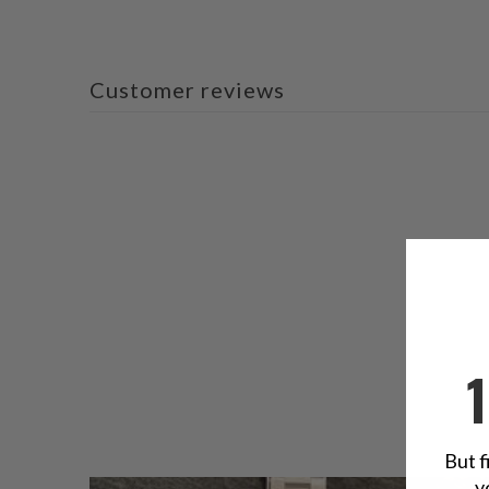
Customer reviews
But f
y