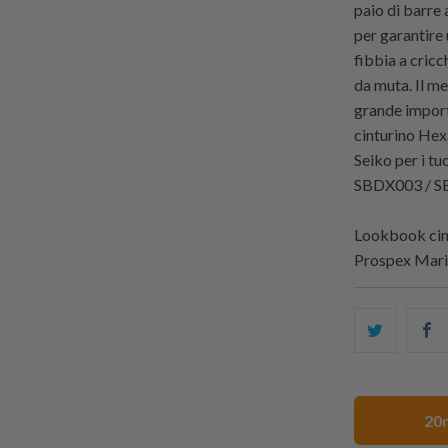
paio di barre
per garantire
fibbia a cricc
da muta. Il me
grande importa
cinturino Hexa
Seiko per i 
SBDX003 / S
Lookbook cint
Prospex Mar
Condivid
S
questo
t
su
o
Twitter
F
20m