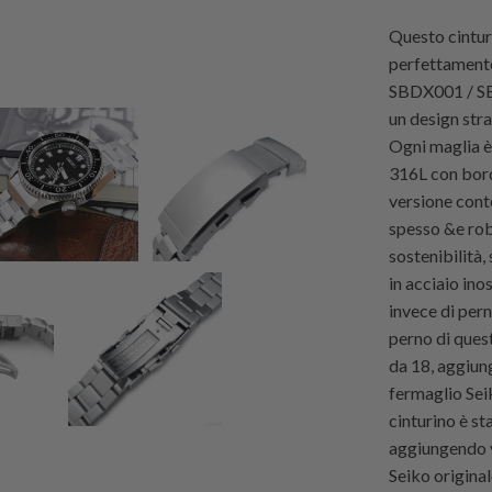
Questo cintur
perfettament
SBDX001 / SB
un design stra
Ogni maglia è
316L con bord
versione cont
spesso &e rob
sostenibilità,
in acciaio ino
invece di perni
perno di quest
da 18, aggiunge
fermaglio Seik
cinturino è st
aggiungendo va
Seiko original