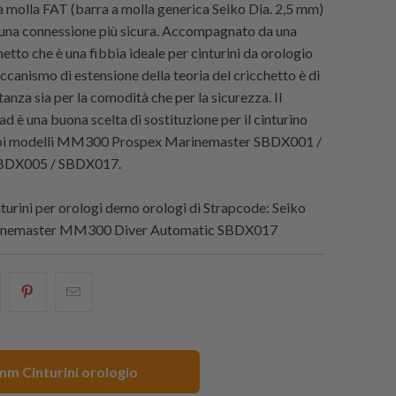
 a molla FAT (barra a molla generica Seiko Dia. 2,5 mm)
 una connessione più sicura. Accompagnato da una
hetto che è una fibbia ideale per cinturini da orologio
ccanismo di estensione della teoria del cricchetto è di
nza sia per la comodità che per la sicurezza. Il
d è una buona scelta di sostituzione per il cinturino
tuoi modelli MM300 Prospex Marinemaster SBDX001 /
BDX005 / SBDX017.
urini per orologi demo orologi di
Strapcode
: Seiko
inemaster MM300 Diver Automatic SBDX017
i
hare
Condividi
Email
his
questo
this
n
su
to
acebook
Pinterest
a
m Cinturini orologio
friend