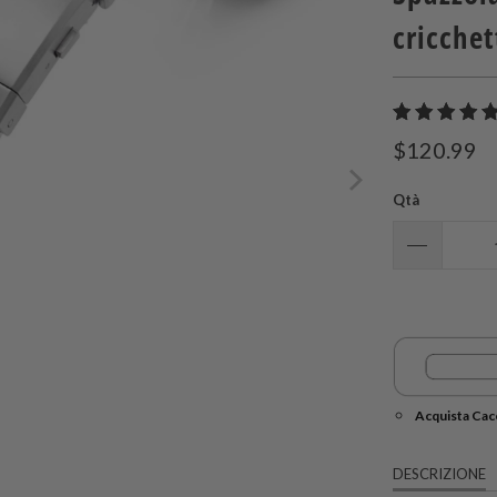
cricche
$120.99
Qtà
Acquista Cacc
DESCRIZIONE