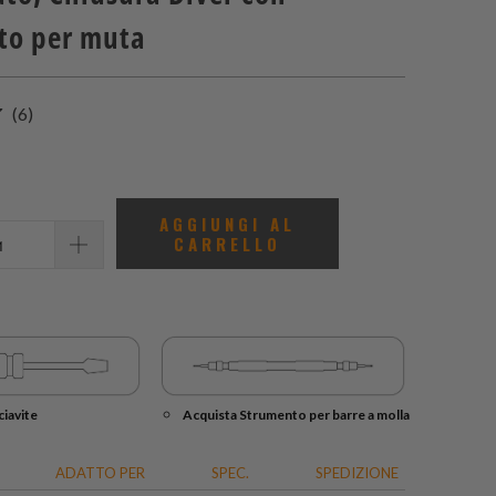
tto per muta
6
(6)
recensioni
totali
AGGIUNGI AL
CARRELLO
iavite
Acquista Strumento per barre a molla
ADATTO PER
SPEC.
SPEDIZIONE