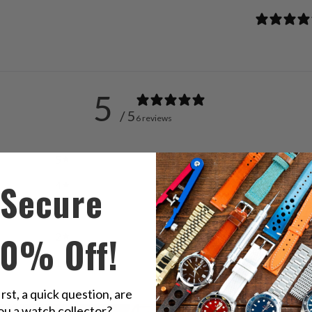
5
/ 5
6 reviews
5
100
%
Secure
4
0
%
3
0
%
10% Off!
2
0
%
1
0
%
irst, a quick question, are
ou a watch collector?