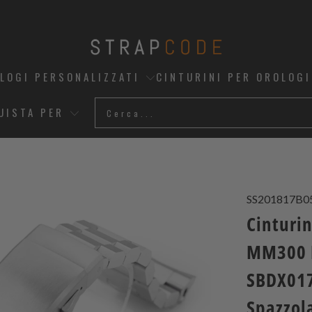
OLOGI PERSONALIZZATI
CINTURINI PER OROLOGI
UISTA PER
SS201817B0
Cinturi
MM300 P
SBDX017
Spazzol