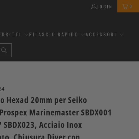
0
LOGIN
 DRITTI
RILASCIO RAPIDO
ACCESSORI
54
no Hexad 20mm per Seiko
rospex Marinemaster SBDX001
 SBDX023, Acciaio Inox
ato, Chiusura Diver con