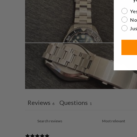
Are yo
Yes
No
Jus
Reviews
Questions
6
1