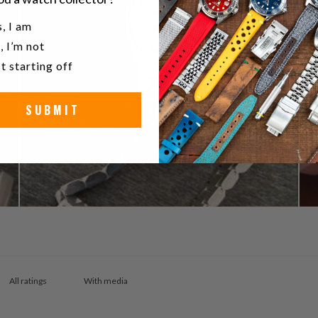
u a watch collector?
, I am
, I’m not
t starting off
SUBMIT
With media