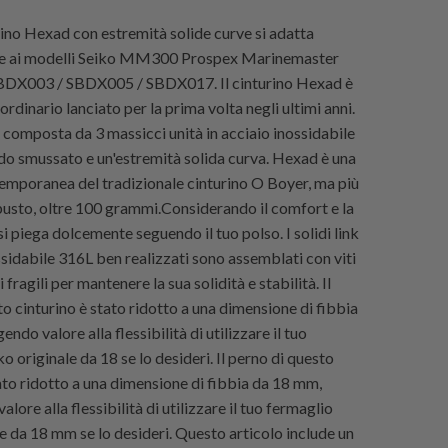
ino Hexad con estremità solide curve si adatta
e ai modelli Seiko MM300 Prospex Marinemaster
DX003 / SBDX005 / SBDX017. Il cinturino Hexad è
ordinario lanciato per la prima volta negli ultimi anni.
 composta da 3 massicci unità in acciaio inossidabile
o smussato e un'estremità solida curva. Hexad è una
emporanea del tradizionale cinturino O Boyer, ma più
usto, oltre 100 grammi.Considerando il comfort e la
 si piega dolcemente seguendo il tuo polso. I solidi link
ssidabile 316L ben realizzati sono assemblati con viti
 fragili per mantenere la sua solidità e stabilità. Il
o cinturino è stato ridotto a una dimensione di fibbia
ndo valore alla flessibilità di utilizzare il tuo
o originale da 18 se lo desideri. Il perno di questo
ato ridotto a una dimensione di fibbia da 18 mm,
lore alla flessibilità di utilizzare il tuo fermaglio
e da 18 mm se lo desideri. Questo articolo include un