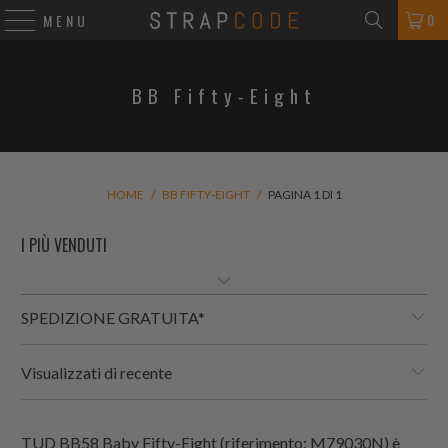
0
MENU
BB Fifty‐Eight
HOME
/
BB FIFTY‐EIGHT
/
PAGINA 1 DI 1
SPEDIZIONE GRATUITA*
Visualizzati di recente
TUD BB58 Baby Fifty-Eight (riferimento: M79030N) è