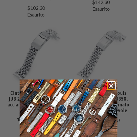
$142.30
recensioni
totali
$102.30
Esaurito
totali
Esaurito
Cinturino Angus-J Louis
Cinturino Angus-J Louis
JUB 20mm per TUD BB58,
JUB 20mm per TUD BB58,
acciaio inox 316L satinato
acciaio inox 316L satinato
con chiusura V
con chiusura pieghevole
3
1
(3)
(1)
recensioni
recensio
$129.99
$169.99
totali
totali