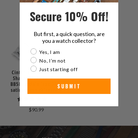
Secure 10% Off!
But first, a quick question, are
you a watch collector?
Are you a watch collector?
Yes, I am
No, I’m not
Just starting off
Cinturino 20mm Retro
Shaver Blade per TUD
BB58, acciaio inox 316L
SUBMIT
satinato con chiusura V
1
(1)
recensioni
$90.99
totali