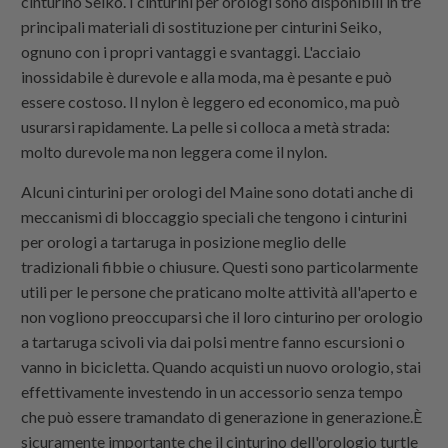
cinturino Seiko. I cinturini per orologi sono disponibili in tre
principali materiali di sostituzione per cinturini Seiko,
ognuno con i propri vantaggi e svantaggi. L'acciaio
inossidabile è durevole e alla moda, ma è pesante e può
essere costoso. Il nylon è leggero ed economico, ma può
usurarsi rapidamente. La pelle si colloca a metà strada:
molto durevole ma non leggera come il nylon.
Alcuni cinturini per orologi del Maine sono dotati anche di
meccanismi di bloccaggio speciali che tengono i cinturini
per orologi a tartaruga in posizione meglio delle
tradizionali fibbie o chiusure. Questi sono particolarmente
utili per le persone che praticano molte attività all'aperto e
non vogliono preoccuparsi che il loro cinturino per orologio
a tartaruga scivoli via dai polsi mentre fanno escursioni o
vanno in bicicletta. Quando acquisti un nuovo orologio, stai
effettivamente investendo in un accessorio senza tempo
che può essere tramandato di generazione in generazione.È
sicuramente importante che il cinturino dell'orologio turtle