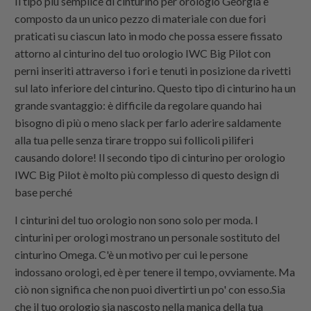
Il tipo più semplice di cinturino per orologio Georgia è
composto da un unico pezzo di materiale con due fori
praticati su ciascun lato in modo che possa essere fissato
attorno al cinturino del tuo orologio IWC Big Pilot con
perni inseriti attraverso i fori e tenuti in posizione da rivetti
sul lato inferiore del cinturino. Questo tipo di cinturino ha un
grande svantaggio: è difficile da regolare quando hai
bisogno di più o meno slack per farlo aderire saldamente
alla tua pelle senza tirare troppo sui follicoli piliferi
causando dolore! Il secondo tipo di cinturino per orologio
IWC Big Pilot è molto più complesso di questo design di
base perché
I cinturini del tuo orologio non sono solo per moda. I
cinturini per orologi mostrano un personale sostituto del
cinturino Omega. C'è un motivo per cui le persone
indossano orologi, ed è per tenere il tempo, ovviamente. Ma
ciò non significa che non puoi divertirti un po' con esso.Sia
che il tuo orologio sia nascosto nella manica della tua