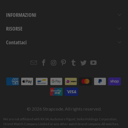
INFORMAZIONI
RISORSE
Contattaci
Email
Strapcode
Strapcode
Strapcode
Strapcode
Strapcode
Strapcode
Strapcode
on
on
on
on
on
on
Facebook
Instagram
Pinterest
Tumblr
Twitter
YouTube
© 2026
Strapcode
. All rights reserved.
We are not affiliated with RX SA, Audemars Piguet, Seiko Holdings Corporation,
Orient Watch Company Limited or any other watch brand company. All watches,