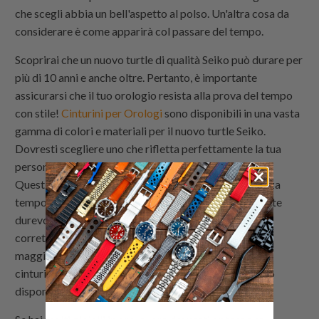
che scegli abbia un bell'aspetto al polso. Un'altra cosa da
considerare è come apparirà col passare del tempo.
Scoprirai che un nuovo turtle di qualità Seiko può durare per
più di 10 anni e anche oltre. Pertanto, è importante
assicurarsi che il tuo orologio resista alla prova del tempo
con stile!
Cinturini per Orologi
sono disponibili in una vasta
gamma di colori e materiali per il nuovo turtle Seiko.
Dovresti scegliere uno che rifletta perfettamente la tua
personalità e il tuo stile. Considera la seguente guida:
Questi tipi di cinturini per orologi sono eleganti e senza
tempo. I cinturini per orologi sono anche estremamente
durevoli, quindi possono durare anni se mantenuti
correttamente. I cinturini per orologi si adattano alla
maggior parte degli outfit, sia formali che informali. I
cinturini in pelle per il nuovo turtle Seiko di solito sono
disponibili in colori marrone o nero.