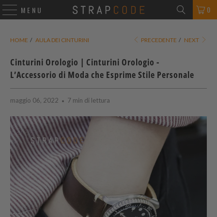
0
MENU
HOME
/
AULA DEI CINTURINI
PRECEDENTE
/
NEXT
Cinturini Orologio | Cinturini Orologio -
L’Accessorio di Moda che Esprime Stile Personale
maggio 06, 2022
7 min di lettura