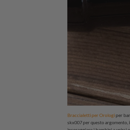
Braccialetti per Orologi
per bam
skx007 per questo argomento, il
incoraggiare i bambini a unirsi o