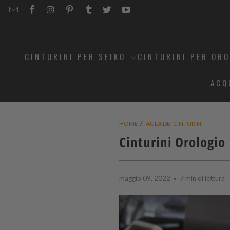
EMAIL
STRAPCODE
STRAPCODE
STRAPCODE
STRAPCODE
STRAPCODE
STRAPCODE
STRAPCODE
ON
ON
ON
ON
ON
ON
FACEBOOK
INSTAGRAM
PINTEREST
TUMBLR
TWITTER
YOUTUBE
CINTURINI PER SEIKO
CINTURINI PER OR
ACQ
HOME
/
AULA DEI CINTURINI
Cinturini Orologio 
maggio 09, 2022
7 min di lettura