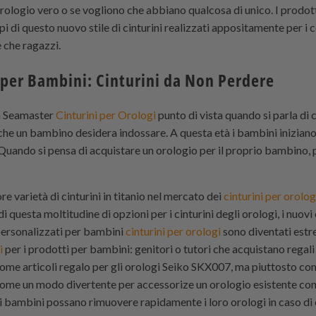
orologio vero o se vogliono che abbiano qualcosa di unico. I prodott
 di questo nuovo stile di cinturini realizzati appositamente per i 
e che ragazzi.
 per Bambini: Cinturini da Non Perdere
ga Seamaster
Cinturini per Orologi
punto di vista quando si parla di ci
o che un bambino desidera indossare. A questa età i bambini iniziano
. Quando si pensa di acquistare un orologio per il proprio bambino,
 varietà di cinturini in titanio nel mercato dei
cinturini per orolog
 di questa moltitudine di opzioni per i cinturini degli orologi, i nuovi
ersonalizzati per bambini
cinturini per orologi
sono diventati estr
i
per i prodotti per bambini: genitori o tutori che acquistano regali 
ome articoli regalo per gli orologi Seiko SKX007, ma piuttosto co
ome un modo divertente per accessorize un orologio esistente con c
 i bambini possano rimuovere rapidamente i loro orologi in caso 