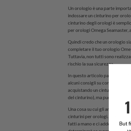
Un orologio è una parte importa
indossare un cinturino per orol
cinturino degli orologi è semplic
per orologi Omega Seamaster, ac
Quindi credo che un orologio si
completare il tuo orologio Omega
Tuttavia, non tutti sono realizza
rischio la sua sicurezza.
In questo articolo parleremo di
alcuni consigli su come preserva
acquistando un cinturino per oro
del cinturino), ma puoi trovare 
Una cosa su cui gli analisti di 
cinturini per orologi. Man mano
But f
fatti a mano e ci addentriamo ne
y
determinerà se avranno success