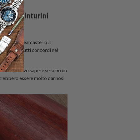
ri dei cinturini
ino Omega Seamaster o il
 articoli, tutti concordi nel
uttavia, volevo sapere se sono un
potrebbero essere molto dannosi