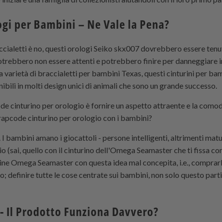
ogi per Bambini – Ne Vale la Pena?
accialetti è no, questi orologi Seiko skx007 dovrebbero essere tenut
otrebbero non essere attenti e potrebbero finire per danneggiare 
arietà di braccialetti per bambini Texas, questi cinturini per bam
ibili in molti design unici di animali che sono un grande successo.
ode
cinturino per orologio è fornire un aspetto attraente e la comod
rapcode
cinturino per orologio con i bambini?
I bambini amano i giocattoli - persone intelligenti, altrimenti ma
io (sai, quello con il cinturino dell'Omega Seamaster che ti fissa c
ine Omega Seamaster con questa idea mal concepita, i.e., comprarli
; definire tutte le cose centrate sui bambini, non solo questo part
 - Il Prodotto Funziona Davvero?