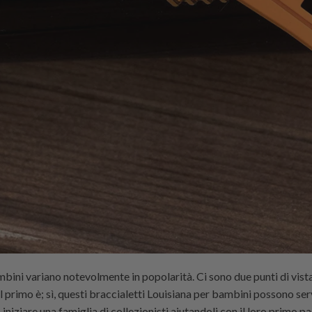
bini variano notevolmente in popolarità. Ci sono due punti di vista
 primo è; sì, questi braccialetti Louisiana per bambini possono s
 iniziare una famiglia di collezionisti aiutandoli con il loro primo p