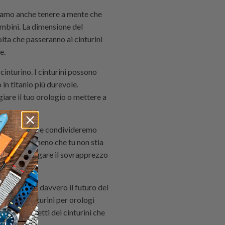
biamo anche tenere a mente che
ambini. La dimensione del
olta che passeranno ai cinturini
te.
inturino. I cinturini possono
in titanio più durevole.
giare il tuo orologio o mettere a
 tuo orologio e condivideremo
i piace, a meno che tu non stia
aso dovrai pagare il sovrapprezzo
twatch sono davvero il futuro dei
to dei cinturini per orologi
 degli aspetti dei cinturini che