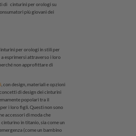
i di cinturini per orologi su
consumatori più giovani dei
nturini per orologi in stili per
 a esprimersi attraverso i loro
 perché non approfittare di
i
, con design, materiali e opzioni
 concetti di design dei cinturini
emamente popolari tra il
per i loro figli. Questi non sono
me accessori di moda che
inturino in titanio, sia come un
di emergenza (come un bambino