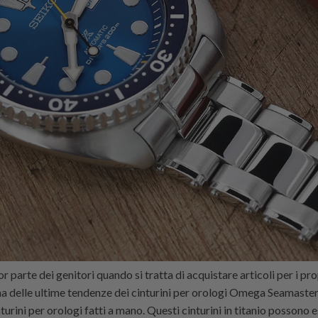
 parte dei genitori quando si tratta di acquistare articoli per i pro
na delle ultime tendenze dei cinturini per orologi Omega Seamaster
urini per orologi fatti a mano. Questi cinturini in titanio possono es