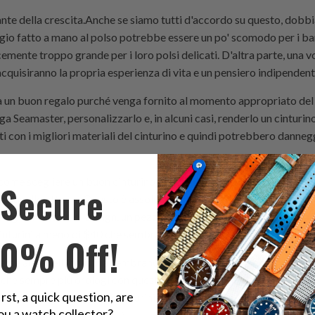
nte della crescita.Anche se siamo tutti d'accordo su questo, dob
ogio fatto a mano al polso potrebbe essere un po' scomodo per i b
emente troppo grande per i loro polsi delicati. D'altra parte, una v
quisiranno la propria esperienza di vita e un pensiero indipenden
a un buon regalo purché venga fornito al momento appropriato del c
 Seamaster, personalizzarlo e, in alcuni casi, renderlo un cinturino 
ti con i migliori materiali del cinturino e quindi potrebbero danneg
 come scegliere un buon cinturino per orologio fatto a mano per il
Secure
re quello attuale. Questo è assolutamente una tendenza e ai genitor
logio in titanio di design, un pezzo d'arte nuovo di zecca (in tal c
cinturini a meno di $40 che sembrano fantastici e sono ben fatti.
10% Off!
diverse aree dell'industria sembrano essere d'accordo è che gli smar
 che sempre più orologi con queste funzioni smart entrano nel merca
irst, a quick question, are
lla nuova tecnologia dei cinturini per orologi Omega Seamaster, uno
ou a watch collector?
o o meno sarà la comodità.