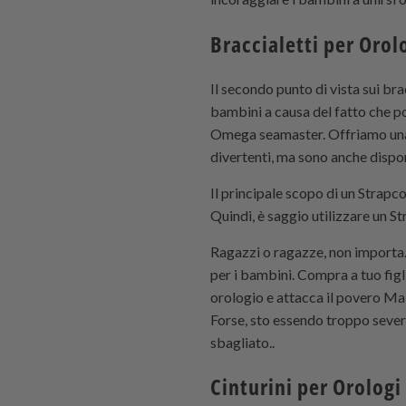
Braccialetti per Orol
Il secondo punto di vista sui br
bambini a causa del fatto che p
Omega seamaster. Offriamo una v
divertenti, ma sono anche dispon
Il principale scopo di un
Strapc
Quindi, è saggio utilizzare un
St
Ragazzi o ragazze, non importa. 
per i bambini. Compra a tuo figl
orologio e attacca il povero Ma
Forse, sto essendo troppo severo
sbagliato..
Cinturini per Orologi