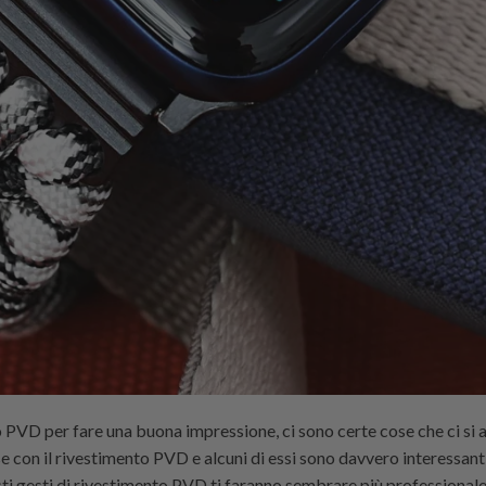
o PVD per fare una buona impressione, ci sono certe cose che ci si 
se con il rivestimento PVD e alcuni di essi sono davvero interessanti
esti gesti di rivestimento PVD ti faranno sembrare più professionale