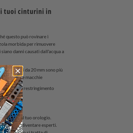
 tuoi cinturini in
iché questo può rovinare i
azzola morbida per rimuovere
i siano danni causati dall'acqua a
questi cinturini da 20 mm sono più
o via sporco e macchie
m può causare restringimento
rsi cura del tuo orologio.
pratica per diventare esperti.
orate quando si tratta di