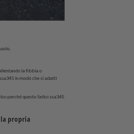
suolo.
allentando la fibbia o
 ssa345 in modo che si adatti
polso perché questo Seiko ssa345
la propria