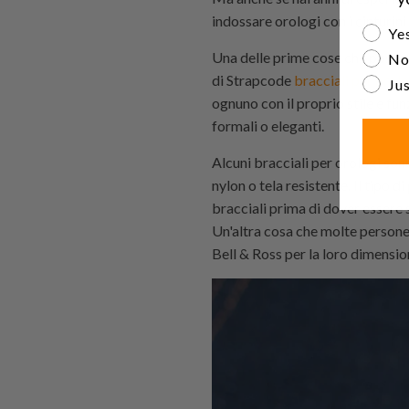
indossare orologi con i cinturini
Are yo
Yes
Una delle prime cose che posson
No
di
Strapcode
bracciali per orolo
Jus
ognuno con il proprio stile e fun
formali o eleganti.
Alcuni bracciali per orologi sono
nylon o tela resistente. Il tipo 
bracciali prima di dover essere s
Un'altra cosa che molte persone
Bell & Ross per la loro dimensio