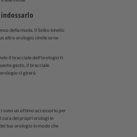
i indossarlo
nso della moda. Il Seiko kinetic
un altro orologio simile se ne
do il bracciale dell'orologio ti
esto gesto, il bracciale
orologio si girerà
ici sono un ottimo accessorio per
 cura dei propri orologi in
 del tuo orologio in modo che