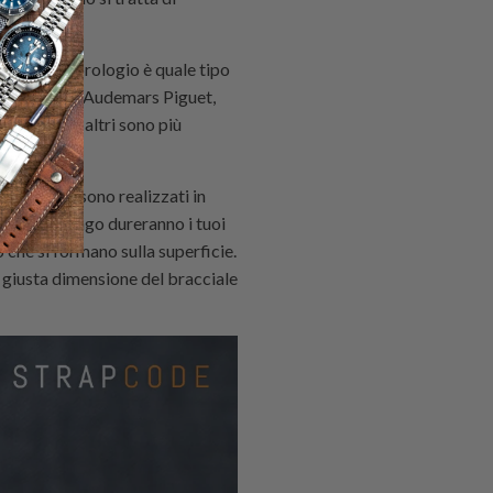
l proprio orologio è quale tipo
ciali in pelle Audemars Piguet,
ual, mentre altri sono più
ars Piguet sono realizzati in
 quanto a lungo dureranno i tuoi
o che si formano sulla superficie.
 giusta dimensione del bracciale