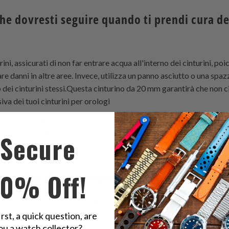
che dovresti seguire quando ti prendi cura dei
rini, assicurati di non far entrare acqua all'interno dei cinturini, po
re danni in altre aree. Invece, utilizza un panno asciutto o una sp
o dei cinturini stessi.Questa cinturino da 20 mm garantirà che non c
iva dei tuoi cinturini per orologi
ugine ogni volta che desideri pulire i tuoi cinturini in pelle, poiché 
 normali e il cinturino da 22 mm non lascerà residui dopo aver lavat
Secure
ldare i tuoi cinturini per orologi, poiché questo cinturino da 22 m
10% Off!
tare Per I Tuoi Cinturini In Pelle
i, allora sai quanto sia importante un cinturino da 22 mm per prende
irst, a quick question, are
rte e, come ogni forma d'arte, i cinturini Seiko richiedono anni di 
ou a watch collector?
za alle spalle, ci sono ancora alcune cose che possono essere migli