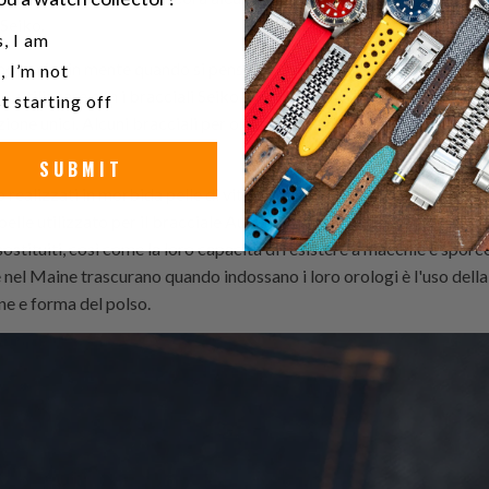
 Seiko.
u a watch collector?
, I am
o venire in mente quando si pensa a come prendersi meglio cura de
, I’m not
gi
utilizzare con i bracciali Seiko. Ci sono molti diversi tipi di brac
t starting off
zione unici. Alcuni bracciali per orologi sono pensati per un uso cas
SUBMIT
 realizzati in morbida pelle di vitello, mentre altri bracciali Audem
di pelle utilizzato per il bracciale Audemars Piguet può determinare
ostituiti, così come la loro capacità di resistere a macchie e sporc
 nel Maine trascurano quando indossano i loro orologi è l'uso della
ne e forma del polso.