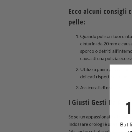
Ecco alcuni consigli 
pelle:
Quando pulisci i tuoi cintu
cinturini da 20 mm e causa
sporco o detriti all'intern
causa di una pulizia eccess
Utilizza panni privi di lan
delicati rispetto ai panni
Assicurati di non surrisca
I Giusti Gesti Da Adot
Se sei un appassionato di orolog
But f
Indossare orologi è una forma d'a
y
Ma anche se hai anni di esperien