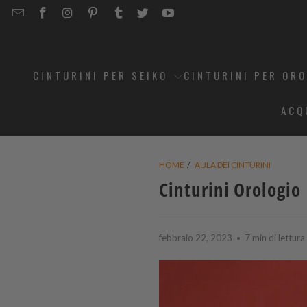
EMAIL
STRAPCODE
STRAPCODE
STRAPCODE
STRAPCODE
STRAPCODE
STRAPCODE
STRAPCODE
ON
ON
ON
ON
ON
ON
FACEBOOK
INSTAGRAM
PINTEREST
TUMBLR
TWITTER
YOUTUBE
CINTURINI PER SEIKO
CINTURINI PER OR
ACQ
HOME
/
AULA DEI CINTURINI
Cinturini Orologio 
febbraio 22, 2023
7 min di lettura