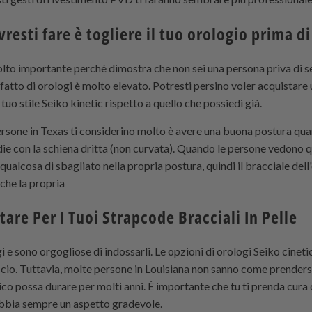
resti fare è togliere il tuo orologio prima d
lto importante perché dimostra che non sei una persona priva di se
fatto di orologi è molto elevato. Potresti persino voler acquistare 
 tuo stile Seiko kinetic rispetto a quello che possiedi già.
persone in Texas ti considerino molto è avere una buona postura quan
ie con la schiena dritta (non curvata). Quando le persone vedono qu
qualcosa di sbagliato nella propria postura, quindi il bracciale dell'
he la propria
tare Per I Tuoi
Strapcode
Bracciali In Pelle
e sono orgogliose di indossarli. Le opzioni di orologi Seiko cinet
icio. Tuttavia, molte persone in Louisiana non sanno come prendersi
co possa durare per molti anni. È importante che tu ti prenda cura
abbia sempre un aspetto gradevole.