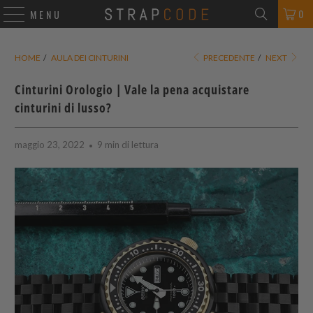
0
MENU
HOME
/
AULA DEI CINTURINI
PRECEDENTE
/
NEXT
Cinturini Orologio | Vale la pena acquistare
cinturini di lusso?
maggio 23, 2022
9 min di lettura