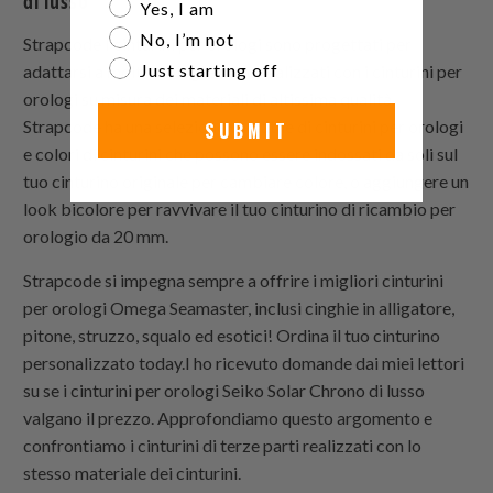
di lusso
Are you a watch collector?
Yes, I am
No, I’m not
Strapcode
I cinturini per orologi sono progettati per
Just starting off
adattarsi a molti orologi e sono realizzati con i cinturini per
orologi su misura dei materiali di altissima qualità.
Strapcode
ha una selezione versatile di cinturini per orologi
SUBMIT
e colori di cinturini che possono essere indossati da soli sul
tuo cinturino originale per cambiare colore, o aggiungere un
look bicolore per ravvivare il tuo cinturino di ricambio per
orologio da 20 mm.
Strapcode
si impegna sempre a offrire i migliori cinturini
per orologi Omega Seamaster, inclusi cinghie in alligatore,
pitone, struzzo, squalo ed esotici! Ordina il tuo cinturino
personalizzato today.I ho ricevuto domande dai miei lettori
su se i cinturini per orologi Seiko Solar Chrono di lusso
valgano il prezzo. Approfondiamo questo argomento e
confrontiamo i cinturini di terze parti realizzati con lo
stesso materiale dei cinturini.