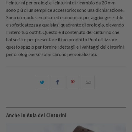
I cinturini per orologi e i cinturini di ricambio da 20 mm
sono più di un semplice accessorio; sono una dichiarazione.
Sono un modo semplice ed economico per aggiungere stile
e sofisticatezza a qualsiasi quadrante di orologio, elevando
l'intero tuo outfit. Questo è il contenuto del cinturino che
hai scritto per presentare il tuo prodotto.Puoi utilizzare
questo spazio per fornire i dettagli e i vantaggi dei cinturini
per orologi Seiko solar chrono personalizzati.
Condividi
Share
Condividi
Email
questo
this
questo
this
su
on
su
to
Twitter
Facebook
Pinterest
a
friend
Anche in Aula dei Cinturini