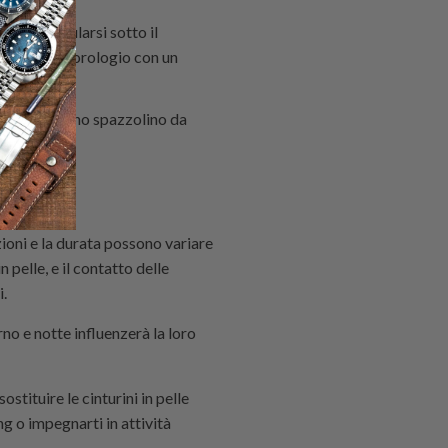
sono accumularsi sotto il
e asciuga l'orologio con un
a 22 mm con uno spazzolino da
zioni e la durata possono variare
 pelle, e il contatto delle
i.
rno e notte influenzerà la loro
stituire le cinturini in pelle
ng o impegnarti in attività