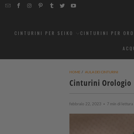
EMAIL
STRAPCODE
STRAPCODE
STRAPCODE
STRAPCODE
STRAPCODE
STRAPCODE
STRAPCODE
ON
ON
ON
ON
ON
ON
FACEBOOK
INSTAGRAM
PINTEREST
TUMBLR
TWITTER
YOUTUBE
CINTURINI PER SEIKO
CINTURINI PER OR
ACQ
HOME
/
AULA DEI CINTURINI
Cinturini Orologio 
febbraio 22, 2023
7 min di lettura