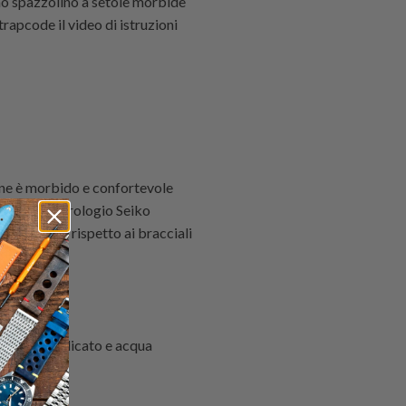
no spazzolino a setole morbide
trapcode
il video di istruzioni
icone è morbido e confortevole
rt sudati. L'orologio Seiko
' più rigidi rispetto ai bracciali
r le mani delicato e acqua
ensa.