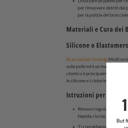
Utilizzare un panno per r
per rimuovere detriti dai p
per la pulizia del braccial
Materiali e Cura dei 
Silicone o Elastomer
Bracciali per Orologi
Molti orol
sulla pelle ed è un materiale faci
cinetico è principalmente utilizza
in silicone e i cinturini per orolo
Istruzioni per la cura
Rimuovi regolarmente il tu
tiepida, risciacqua accur
But f
Ti consigliamo di lavare l
y