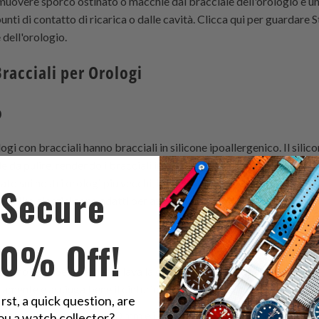
imuovere sporco ostinato o macchie dal bracciale dell'orologio e u
unti di contatto di ricarica o dalle cavità. Clicca qui per guardare
S
e dell'orologio.
Bracciali per Orologi
o
ogi con bracciali hanno bracciali in silicone ipoallergenico. Il sil
le da pulire, rendendo i bracciali in silicone ideali per il nuoto e spo
to sui nostri orologi più vecchi, i bracciali in elastomero sono un po
Secure
gi Seiko cinetici sono adatti per attività ad alta intensità.
:
10% Off!
o orologio Seiko kinetic, lava la cassa e il bracciale con sapone pe
atamente e asciuga bene il cinturino da 20 mm con un asciugamano.
irst, a quick question, are
a cassa del cinturino da 20 mm e il bracciale dopo ogni sessione int
ou a watch collector?