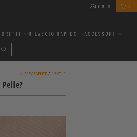
0
LOGIN
 DRITTI
RILASCIO RAPIDO
ACCESSORI
PRECEDENTE
/
NEXT
 Pelle?