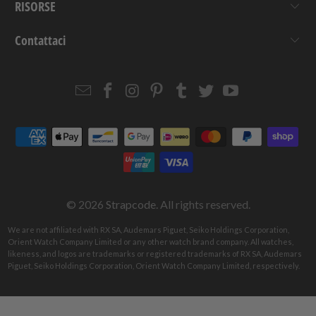
RISORSE
Contattaci
Email
Strapcode
Strapcode
Strapcode
Strapcode
Strapcode
Strapcode
Strapcode
on
on
on
on
on
on
Facebook
Instagram
Pinterest
Tumblr
Twitter
YouTube
© 2026
Strapcode
. All rights reserved.
We are not affiliated with RX SA, Audemars Piguet, Seiko Holdings Corporation,
Orient Watch Company Limited or any other watch brand company. All watches,
likeness, and logos are trademarks or registered trademarks of RX SA, Audemars
Piguet, Seiko Holdings Corporation, Orient Watch Company Limited, respectively.