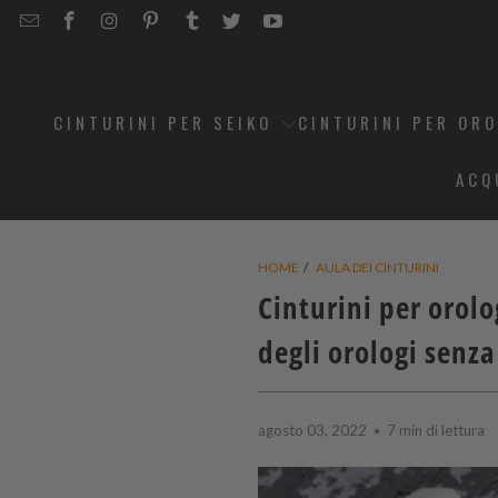
EMAIL
STRAPCODE
STRAPCODE
STRAPCODE
STRAPCODE
STRAPCODE
STRAPCODE
STRAPCODE
ON
ON
ON
ON
ON
ON
FACEBOOK
INSTAGRAM
PINTEREST
TUMBLR
TWITTER
YOUTUBE
CINTURINI PER SEIKO
CINTURINI PER OR
ACQ
HOME
/
AULA DEI CINTURINI
Cinturini per orolo
degli orologi senz
agosto 03, 2022
7 min di lettura