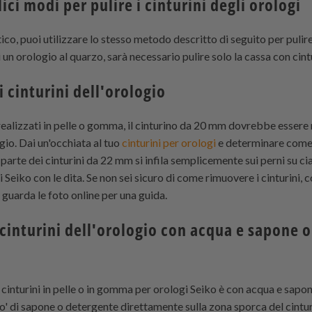
ci modi per pulire i cinturini degli orologi
co, puoi utilizzare lo stesso metodo descritto di seguito per pulire 
 un orologio al quarzo, sarà necessario pulire solo la cassa con cin
i cinturini dell'orologio
o realizzati in pelle o gomma, il cinturino da 20 mm dovrebbe essere
gio. Dai un'occhiata al tuo
cinturini per orologi
e determinare come s
arte dei cinturini da 22 mm si infila semplicemente sui perni su cia
 Seiko con le dita. Se non sei sicuro di come rimuovere i cinturini, 
 guarda le foto online per una guida.
i cinturini dell'orologio con acqua e sapone 
i cinturini in pelle o in gomma per orologi Seiko è con acqua e sapo
po' di sapone o detergente direttamente sulla zona sporca del cint