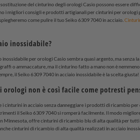
la sostituzione del cinturino degli orologi Casio possono essere diffi
amo i migliori consigli e prodotti artigianali per cinturini per orolog
i spiegheremo come pulire il tuo Seiko 6309 7040 in acciaio.
Cinturi
aio inossidabile?
aio inossidabile per orologi Casio sembra quasi argento, ma senza la
graffi o ammaccature, ma il cinturino fatto a mano non è nemmeno 
mpre, il Seiko 6309 7040 in acciaio inossidabile è la scelta giusta!
li orologi non è così facile come potresti pe
i cinturini in acciaio senza danneggiare i prodotti di ricambio per c
menti il ​​Seiko 6309 7040 si romperà facilmente. Il modo migliore p
 Minnesota, offre cinturini di ricambio blu di alta qualità per tutti 
he cinturini di ricambio di alta qualità realizzati in acciaio inossi