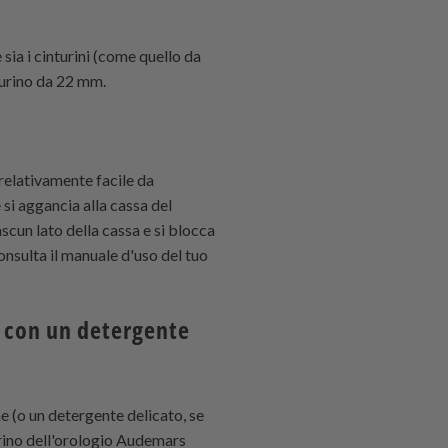
sia i cinturini (come quello da
turino da 22 mm.
 relativamente facile da
i aggancia alla cassa del
scun lato della cassa e si blocca
consulta il manuale d'uso del tuo
o con un detergente
ne (o un detergente delicato, se
urino dell'orologio Audemars