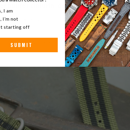
er pulire i cinturini degli orologi in acciaio 
u a watch collector?
, I am
, I’m not
rino dell'orologio Seiko Kinetic, sciacquarlo abbondantemente con 
t starting off
amente prima di rimettere il cinturino al polso o di riporre il cint
chimici o solventi aggressivi, poiché l'orologio Seiko Kinetic potreb
SUBMIT