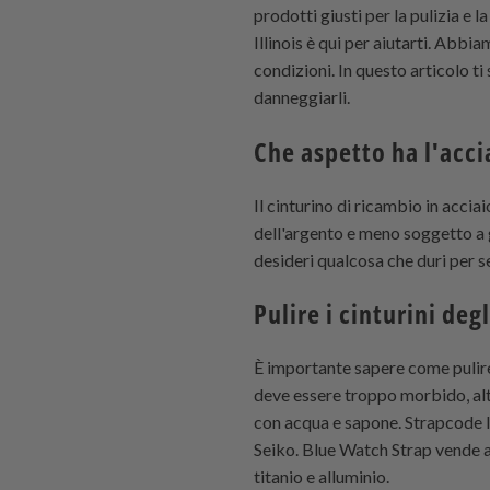
prodotti giusti per la pulizia e 
Illinois è qui per aiutarti. Abbi
condizioni. In questo articolo t
danneggiarli.
Che aspetto ha l'acci
Il cinturino di ricambio in acci
dell'argento e meno soggetto a 
desideri qualcosa che duri per se
Pulire i cinturini deg
È importante sapere come pulire 
deve essere troppo morbido, altri
con acqua e sapone.
Strapcode In
Seiko. Blue Watch Strap vende anc
titanio e alluminio.