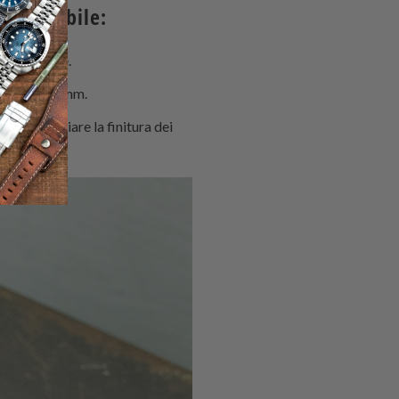
inossidabile:
acqua dolce.
urino da 22 mm.
be danneggiare la finitura dei