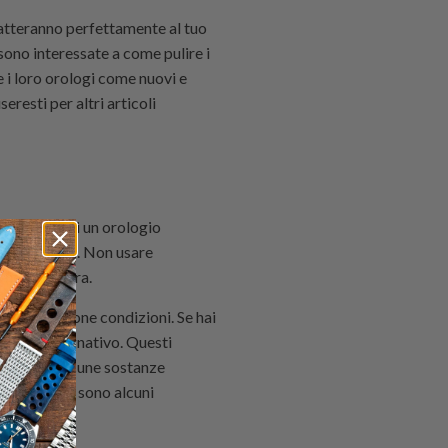
atteranno perfettamente al tuo
 sono interessate a come pulire i
e i loro orologi come nuovi e
eresti per altri articoli
apone. Se hai un orologio
eiko Kinetic. Non usare
e la finitura.
liti e in buone condizioni. Se hai
essere impegnativo. Questi
agire con alcune sostanze
o Kinetic, ci sono alcuni