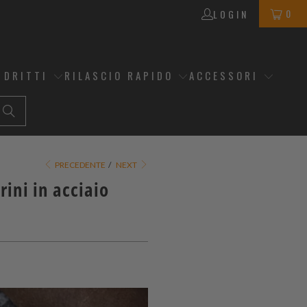
0
LOGIN
 DRITTI
RILASCIO RAPIDO
ACCESSORI
PRECEDENTE
/
NEXT
rini in acciaio