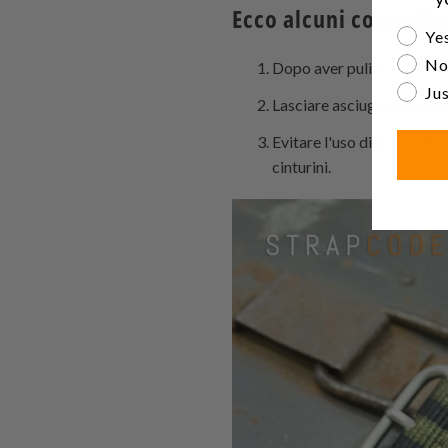
Ecco alcuni consigli p
Are yo
Yes
No
Dopo aver pulito il cintu
Jus
Lasciare asciugare complet
Evitare l'uso di prodotti 
cinturini.