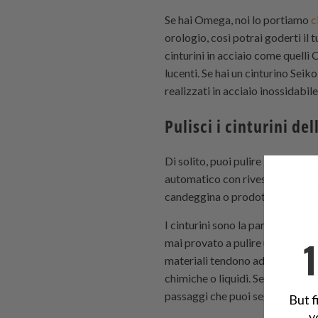
Se hai Omega, noi lo portiamo
c
orologio, così potrai goderti il 
cinturini in acciaio come quelli
lucenti. Se hai un cinturino Seik
realizzati in acciaio inossidabi
Pulisci i cinturini d
Di solito, puoi pulire il cintur
automatico con rivestimento PVD,
candeggina o prodotti chimici ag
I cinturini sono la parte più vis
mai provato a pulire un braccial
materiali tendono ad avere un'e
chimiche o liquidi. Se stai cerca
passaggi che puoi seguire per ma
But f
y