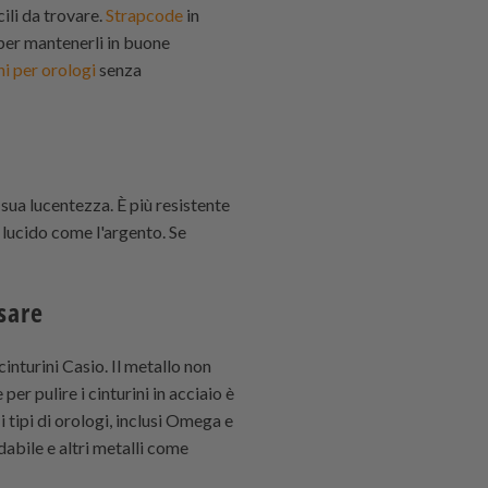
cili da trovare.
Strapcode
in
i per mantenerli in buone
ni per orologi
senza
 sua lucentezza. È più resistente
lucido come l'argento. Se
nsare
inturini Casio. Il metallo non
er pulire i cinturini in acciaio è
i tipi di orologi, inclusi Omega e
dabile e altri metalli come