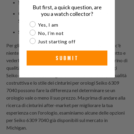
Strapcode
Stile vintage
Cinturini per orologi
But first, a quick question, are
Cinturini di ricambio per orologio Casio Seiko
you a watch collector?
SKX007
Are you a watch collector?
Yes, I am
Seiko Diver's SKX009
No, I’m not
Just starting off
Per gli appassionati di cinturini per orologi Casio, non c'è
niente di più frustrante che scegliere un orologio perfetto e
SUBMIT
vederlo apparire mediocre al polso a causa di un cinturino di
qualità inferiore. Inoltre, non tutti i cinturini per orologi
Seiko 6309 7040 sono uguali: i materiali utilizzati, la qualità
costruttiva e lo stile dei cinturini per orologi Seiko 6309
7040 possono fare la differenza nel determinare se un
orologio vale o meno il suo prezzo. Ma prima di andare alla
ricerca di cinturini after-market per migliorare la tua
esperienza con l'orologio, esaminiamo alcune delle opzioni
per Seiko 6309 7040 già disponibili sul mercato in
Michigan.