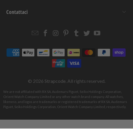
Contattaci
Email
Strapcode
Strapcode
Strapcode
Strapcode
Strapcode
Strapcode
Strapcode
on
on
on
on
on
on
Facebook
Instagram
Pinterest
Tumblr
Twitter
YouTube
© 2026
Strapcode
. All rights reserved.
We are not affiliated with RX SA, Audemars Piguet, Seiko Holdings Corporation,
Orient Watch Company Limited or any other watch brand company. All watches,
likeness, and logos are trademarks or registered trademarks of RX SA, Audemars
Piguet, Seiko Holdings Corporation, Orient Watch Company Limited, respectively.