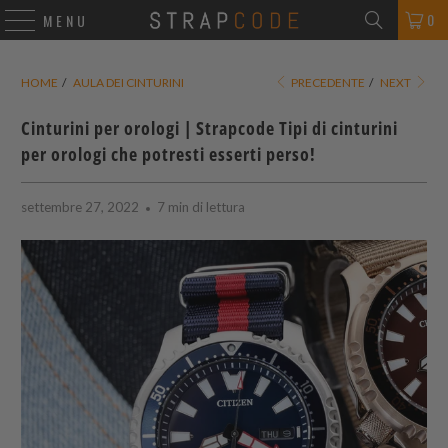
0
MENU
HOME
/
AULA DEI CINTURINI
PRECEDENTE
/
NEXT
Cinturini per orologi |
Strapcode
Tipi di cinturini
per orologi che potresti esserti perso!
settembre 27, 2022
7 min di lettura