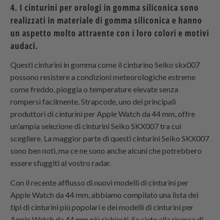
4. I cinturini per orologi in gomma siliconica sono
realizzati in materiale di gomma siliconica e hanno
un aspetto molto attraente con i loro colori e motivi
audaci.
Questi cinturini in gomma come il cinturino Seiko skx007
possono resistere a condizioni meteorologiche estreme
come freddo, pioggia o temperature elevate senza
rompersi facilmente.
Strapcode, uno dei principali
produttori di cinturini per Apple Watch da 44 mm, offre
un'ampia selezione di cinturini Seiko SKX007 tra cui
scegliere. La maggior parte di questi cinturini Seiko SKX007
sono ben noti, ma ce ne sono anche alcuni che potrebbero
essere sfuggiti al vostro radar.
Con il recente afflusso di nuovi modelli di cinturini per
Apple Watch da 44 mm, abbiamo compilato una lista dei
tipi di cinturini più popolari e dei modelli di cinturini per
Apple Watch da 44 mm più richiesti. Se siete alla ricerca di