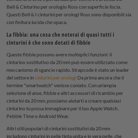
Bell & Cinturino per orologio Ross con superficie liscia.
Questi Bell & I cinturini per orologi Ross sono disponibili sia
con finitura lucida che opaca.
La fibbia: una cosa che noterai di quasi tutti i
cinturini è che sono dotati di fibbie
Queste fibbie possono avere molteplici funzioni: il
cinturino sostitutivo da 20 mm può essere utilizzato come
meccanismo di sgancio rapido.
Strapcode è stato un leader
del settore in
cinturini per orologi
Da prima ancora che il
termine "smartwatch" venisse coniato. Con un'ampia
selezione di anse, fibbie e altri accessori di ricambio per
cinturini da 20 mm, possiamo aiutarti a creare qualsiasi
cinturino tu possa immaginare per il tuo Apple Watch,
Pebble Time o Android Wear.
Altri stili popolari di cinturini sostitutivi da 20 mm
includono cinturini in pelle tinta unita e in vera pelle, che