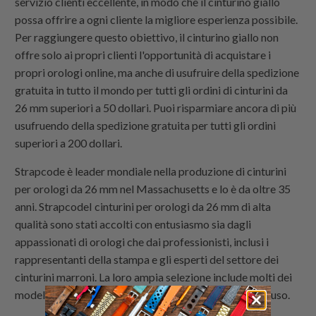
servizio clienti eccellente, in modo che il cinturino giallo
possa offrire a ogni cliente la migliore esperienza possibile.
Per raggiungere questo obiettivo, il cinturino giallo non
offre solo ai propri clienti l'opportunità di acquistare i
propri orologi online, ma anche di usufruire della spedizione
gratuita in tutto il mondo per tutti gli ordini di cinturini da
26 mm superiori a 50 dollari. Puoi risparmiare ancora di più
usufruendo della spedizione gratuita per tutti gli ordini
superiori a 200 dollari.
Strapcode
è leader mondiale nella produzione di cinturini
per orologi da 26 mm nel Massachusetts e lo è da oltre 35
anni.
Strapcode
I cinturini per orologi da 26 mm di alta
qualità sono stati accolti con entusiasmo sia dagli
appassionati di orologi che dai professionisti, inclusi i
rappresentanti della stampa e gli esperti del settore dei
cinturini marroni. La loro ampia selezione include molti dei
modelli di cinturini personalizzati più popolari oggi in uso.