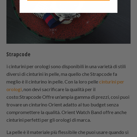
Strapcode
i cinturini per orologi sono disponibili in una varietà di stili
diversi di cinturini in pelle, ma quello che Strapcode fa
meglio è il cinturino in pelle. Con la loro pelle
cinturini per
orologi
, non devi sacrificare la qualità per il
costo:Strapcode Offre un'ampia gamma di prezzi, così puoi
trovare un cinturino Orient adatto al tuo budget senza
compromettere la qualità. Orient Watch Band offre anche
cinturini perfetti per gli orologi di marca.
La pelle è il materiale più flessibile che puoi usare quando si