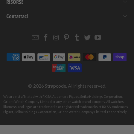
RISORSE
Contattaci
Email
Strapcode
Strapcode
Strapcode
Strapcode
Strapcode
Strapcode
Strapcode
on
on
on
on
on
on
Facebook
Instagram
Pinterest
Tumblr
Twitter
YouTube
© 2026
Strapcode
. All rights reserved.
We are not affiliated with RX SA, Audemars Piguet, Seiko Holdings Corporation,
Orient Watch Company Limited or any other watch brand company. All watches,
likeness, and logos are trademarks or registered trademarks of RX SA, Audemars
Piguet, Seiko Holdings Corporation, Orient Watch Company Limited, respectively.