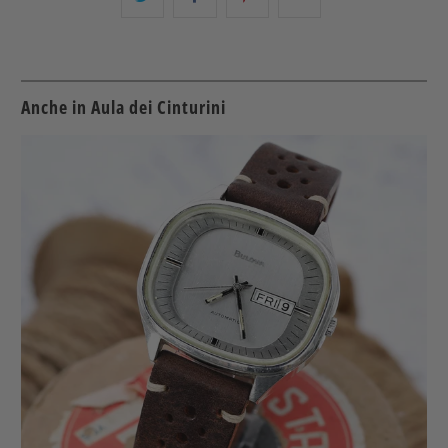
questo
this
questo
this
su
on
su
to
Twitter
Facebook
Pinterest
a
friend
Anche in Aula dei Cinturini