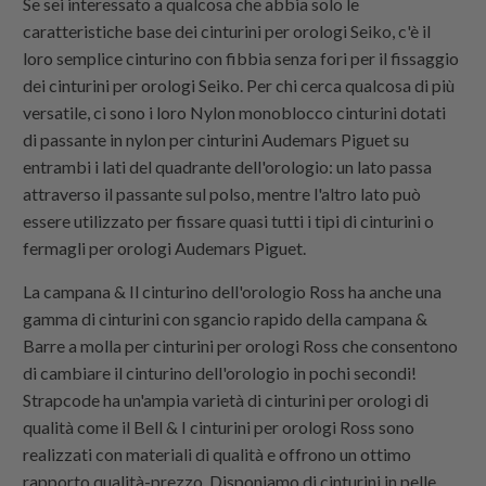
Se sei interessato a qualcosa che abbia solo le
caratteristiche base dei cinturini per orologi Seiko, c'è il
loro semplice cinturino con fibbia senza fori per il fissaggio
dei cinturini per orologi Seiko. Per chi cerca qualcosa di più
versatile, ci sono i loro
Nylon monoblocco
cinturini dotati
di passante in nylon per cinturini Audemars Piguet su
entrambi i lati del quadrante dell'orologio: un lato passa
attraverso il passante sul polso, mentre l'altro lato può
essere utilizzato per fissare quasi tutti i tipi di cinturini o
fermagli per orologi Audemars Piguet.
La campana & Il cinturino dell'orologio Ross ha anche una
gamma di cinturini con sgancio rapido della campana &
Barre a molla per cinturini per orologi Ross che consentono
di cambiare il cinturino dell'orologio in pochi secondi!
Strapcode
ha un'ampia varietà di cinturini per orologi di
qualità come il Bell & I cinturini per orologi Ross sono
realizzati con materiali di qualità e offrono un ottimo
rapporto qualità-prezzo. Disponiamo di cinturini in pelle