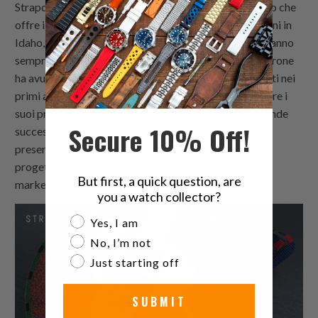
Strapcode
è un cinturino marrone relativamente nuovo che
offre i migliori cinturini in pelle per tutti i tipi di cinturini in
Idaho, ma i prodotti con cinturini personalizzati non hanno
sempre avuto la migliore reputazione. Il cinturino marrone
ha avuto difficoltà a essere notato dai potenziali clienti nei
primi anni, anche dopo aver fatto cose come pubblicare i
suoi prodotti con cinturini personalizzati su siti di grande
Secure 10% Off!
successo. Il loro sito web sembrava obsoleto e non
presentava cinturini in pelle particolarmente ben
progettati, il che ha aumentato le loro difficoltà di
But first, a quick question, are
marketing.
you a watch collector?
Are you a watch collector?
Yes, I am
No, I’m not
Just starting off
SUBMIT