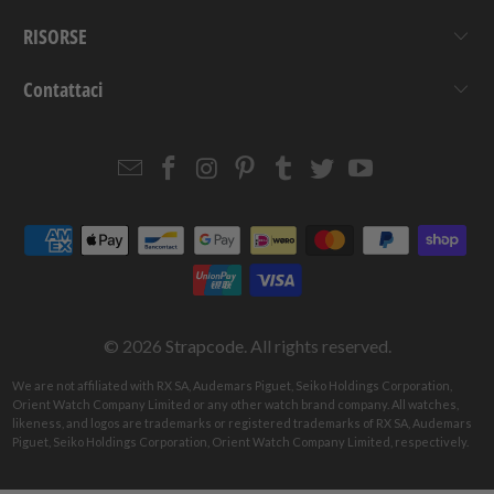
RISORSE
Contattaci
Email
Strapcode
Strapcode
Strapcode
Strapcode
Strapcode
Strapcode
Strapcode
on
on
on
on
on
on
Facebook
Instagram
Pinterest
Tumblr
Twitter
YouTube
© 2026
Strapcode
. All rights reserved.
We are not affiliated with RX SA, Audemars Piguet, Seiko Holdings Corporation,
Orient Watch Company Limited or any other watch brand company. All watches,
likeness, and logos are trademarks or registered trademarks of RX SA, Audemars
Piguet, Seiko Holdings Corporation, Orient Watch Company Limited, respectively.