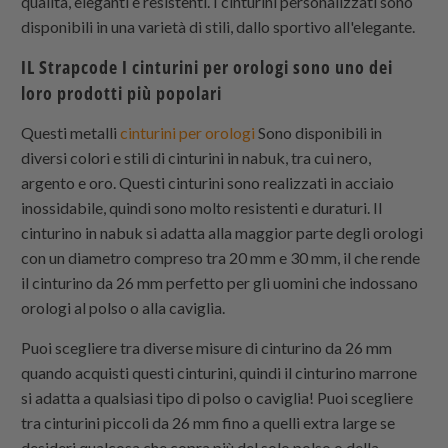
qualità, eleganti e resistenti. I cinturini personalizzati sono
disponibili in una varietà di stili, dallo sportivo all'elegante.
IL
Strapcode
I cinturini per orologi sono uno dei
loro prodotti più popolari
Questi metalli
cinturini per orologi
Sono disponibili in
diversi colori e stili di cinturini in nabuk, tra cui nero,
argento e oro. Questi cinturini sono realizzati in acciaio
inossidabile, quindi sono molto resistenti e duraturi. Il
cinturino in nabuk si adatta alla maggior parte degli orologi
con un diametro compreso tra 20 mm e 30 mm, il che rende
il cinturino da 26 mm perfetto per gli uomini che indossano
orologi al polso o alla caviglia.
Puoi scegliere tra diverse misure di cinturino da 26 mm
quando acquisti questi cinturini, quindi il cinturino marrone
si adatta a qualsiasi tipo di polso o caviglia! Puoi scegliere
tra cinturini piccoli da 26 mm fino a quelli extra large se
desideri qualcosa che copra più del solo polso o della