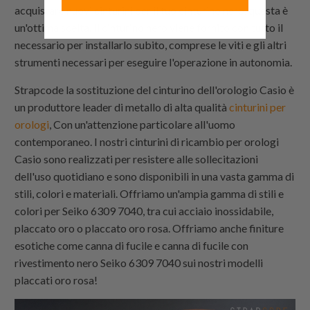
acquistare nuovi cinturini per il tuo cinturino nero, questa è
un'ottima scelta. Il cinturino nero viene fornito con tutto il
necessario per installarlo subito, comprese le viti e gli altri
strumenti necessari per eseguire l'operazione in autonomia.
Strapcode
la sostituzione del cinturino dell'orologio Casio è
un produttore leader di metallo di alta qualità
cinturini per
orologi
, Con un'attenzione particolare all'uomo
contemporaneo. I nostri cinturini di ricambio per orologi
Casio sono realizzati per resistere alle sollecitazioni
dell'uso quotidiano e sono disponibili in una vasta gamma di
stili, colori e materiali. Offriamo un'ampia gamma di stili e
colori per Seiko 6309 7040, tra cui acciaio inossidabile,
placcato oro o placcato oro rosa. Offriamo anche finiture
esotiche come canna di fucile e canna di fucile con
rivestimento nero Seiko 6309 7040 sui nostri modelli
placcati oro rosa!