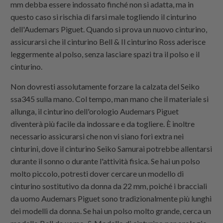
mm debba essere indossato finché non si adatta, ma in
questo caso si rischia di farsi male togliendo il cinturino
dell'Audemars Piguet. Quando si prova un nuovo cinturino,
assicurarsi che il cinturino Bell & Il cinturino Ross aderisce
leggermente al polso, senza lasciare spazi tra il polso e il
cinturino.
Non dovresti assolutamente forzare la calzata del Seiko
ssa345 sulla mano. Col tempo, man mano che il materiale si
allunga, il cinturino dell'orologio Audemars Piguet
diventerà più facile da indossare e da togliere. È inoltre
necessario assicurarsi che non vi siano fori extra nei
cinturini, dove il cinturino Seiko Samurai potrebbe allentarsi
durante il sonno o durante l'attività fisica. Se hai un polso
molto piccolo, potresti dover cercare un modello di
cinturino sostitutivo da donna da 22 mm, poiché i bracciali
da uomo Audemars Piguet sono tradizionalmente più lunghi
dei modelli da donna. Se hai un polso molto grande, cerca un