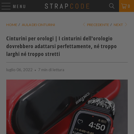
0
MENU
HOME
/
AULA DEI CINTURINI
PRECEDENTE
/
NEXT
Cinturini per orologi | I cinturini dell'orologio
dovrebbero adattarsi perfettamente, né troppo
larghi né troppo stretti
luglio 06, 2022
7 min di lettura