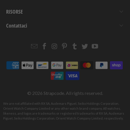
RISORSE
Contattaci
Email
Strapcode
Strapcode
Strapcode
Strapcode
Strapcode
Strapcode
Strapcode
on
on
on
on
on
on
Facebook
Instagram
Pinterest
Tumblr
Twitter
YouTube
© 2026
Strapcode
. All rights reserved.
We are not affiliated with RX SA, Audemars Piguet, Seiko Holdings Corporation,
Orient Watch Company Limited or any other watch brand company. All watches,
likeness, and logos are trademarks or registered trademarks of RX SA, Audemars
Piguet, Seiko Holdings Corporation, Orient Watch Company Limited, respectively.