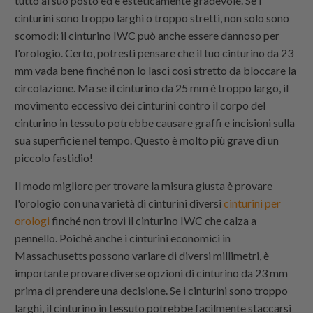
tutto al suo posto ed è esteticamente gradevole. Se i
cinturini sono troppo larghi o troppo stretti, non solo sono
scomodi: il cinturino IWC può anche essere dannoso per
l'orologio. Certo, potresti pensare che il tuo cinturino da 23
mm vada bene finché non lo lasci così stretto da bloccare la
circolazione. Ma se il cinturino da 25 mm è troppo largo, il
movimento eccessivo dei cinturini contro il corpo del
cinturino in tessuto potrebbe causare graffi e incisioni sulla
sua superficie nel tempo. Questo è molto più grave di un
piccolo fastidio!
Il modo migliore per trovare la misura giusta è provare
l'orologio con una varietà di cinturini diversi
cinturini per
orologi
finché non trovi il cinturino IWC che calza a
pennello. Poiché anche i cinturini economici in
Massachusetts possono variare di diversi millimetri, è
importante provare diverse opzioni di cinturino da 23 mm
prima di prendere una decisione. Se i cinturini sono troppo
larghi, il cinturino in tessuto potrebbe facilmente staccarsi