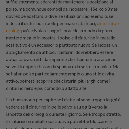
sufficientemente aderenti da mantenere la posizione al
polso, ma comunque comodi da indossare. Il Seiko 63mas
dovrebbe adattarsi a diverse situazioni: ad esempio, se
indossi il cinturino in pelle per una serata fuori,
cinturini per
orologi
può scivolare lungo il braccio in modo da poter
mettere meglio in mostra il polso e il cinturino in metallo
sostitutivo è un accessorio piuttosto nuovo. Se indossi un
abbigliamento da ufficio, i cinturini dovrebbero essere
abbastanza stretti da impedire che il cinturino arancione
scivoli troppo in basso da spuntare da sotto la manica. Ma
se hai un polso particolarmente ampio o uno stile di vita
attivo, potresti scoprire che cinturini più larghi come il
cinturino nero è più comodo o adatto a te.
Un buon modo per capire se i cinturini sono troppo larghi è
vedere se il cinturino in pelle scivola su e giù verso la
lancetta dell'orologio durante il giorno. Se è troppo stretto,
il cinturino in metallo sostitutivo potrebbe bloccare la
circolazione sanguigna o lasciare un segno quando si toglie