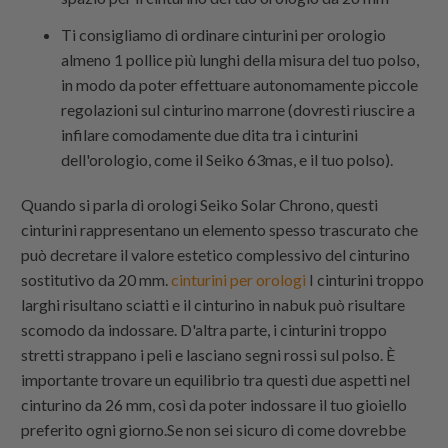
Ti consigliamo di ordinare cinturini per orologio
almeno 1 pollice più lunghi della misura del tuo polso,
in modo da poter effettuare autonomamente piccole
regolazioni sul cinturino marrone (dovresti riuscire a
infilare comodamente due dita tra i cinturini
dell'orologio, come il Seiko 63mas, e il tuo polso).
Quando si parla di orologi Seiko Solar Chrono, questi
cinturini rappresentano un elemento spesso trascurato che
può decretare il valore estetico complessivo del cinturino
sostitutivo da 20 mm.
cinturini per orologi
I cinturini troppo
larghi risultano sciatti e il cinturino in nabuk può risultare
scomodo da indossare. D'altra parte, i cinturini troppo
stretti strappano i peli e lasciano segni rossi sul polso. È
importante trovare un equilibrio tra questi due aspetti nel
cinturino da 26 mm, così da poter indossare il tuo gioiello
preferito ogni giorno.Se non sei sicuro di come dovrebbe