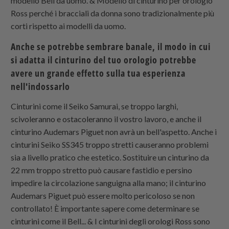
modello Bell da uomo. & Modello di cinturino per orologio
Ross perché i bracciali da donna sono tradizionalmente più
corti rispetto ai modelli da uomo.
Anche se potrebbe sembrare banale, il modo in cui
si adatta il cinturino del tuo orologio potrebbe
avere un grande effetto sulla tua esperienza
nell'indossarlo
Cinturini come il Seiko Samurai, se troppo larghi,
scivoleranno e ostacoleranno il vostro lavoro, e anche il
cinturino Audemars Piguet non avrà un bell'aspetto. Anche i
cinturini Seiko SS345 troppo stretti causeranno problemi
sia a livello pratico che estetico. Sostituire un cinturino da
22 mm troppo stretto può causare fastidio e persino
impedire la circolazione sanguigna alla mano; il cinturino
Audemars Piguet può essere molto pericoloso se non
controllato! È importante sapere come determinare se
cinturini come il Bell... & I cinturini degli orologi Ross sono