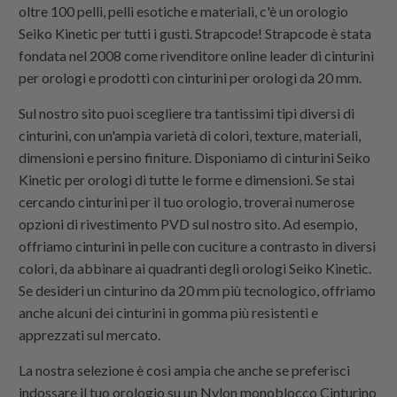
oltre 100 pelli, pelli esotiche e materiali, c'è un orologio
Seiko Kinetic per tutti i gusti.
Strapcode
!
Strapcode
è stata
fondata nel 2008 come rivenditore online leader di cinturini
per orologi e prodotti con cinturini per orologi da 20 mm.
Sul nostro sito puoi scegliere tra tantissimi tipi diversi di
cinturini, con un'ampia varietà di colori, texture, materiali,
dimensioni e persino finiture. Disponiamo di cinturini Seiko
Kinetic per orologi di tutte le forme e dimensioni. Se stai
cercando cinturini per il tuo orologio, troverai numerose
opzioni di rivestimento PVD sul nostro sito. Ad esempio,
offriamo cinturini in pelle con cuciture a contrasto in diversi
colori, da abbinare ai quadranti degli orologi Seiko Kinetic.
Se desideri un cinturino da 20 mm più tecnologico, offriamo
anche alcuni dei cinturini in gomma più resistenti e
apprezzati sul mercato.
La nostra selezione è così ampia che anche se preferisci
indossare il tuo orologio su un
Nylon monoblocco
Cinturino