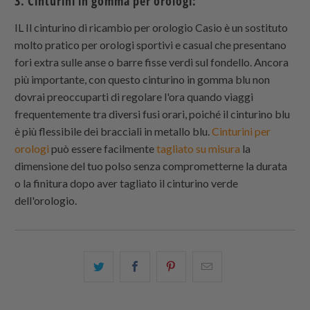
3. Cinturini in gomma per orologi:
IL Il cinturino di ricambio per orologio Casio è un sostituto
molto pratico per orologi sportivi e casual che presentano
fori extra sulle anse o barre fisse verdi sul fondello. Ancora
più importante, con questo cinturino in gomma blu non
dovrai preoccuparti di regolare l'ora quando viaggi
frequentemente tra diversi fusi orari, poiché il cinturino blu
è più flessibile dei bracciali in metallo blu.
Cinturini per
orologi
può essere facilmente
tagliato su misura
la
dimensione del tuo polso senza comprometterne la durata
o la finitura dopo aver tagliato il cinturino verde
dell'orologio.
Condividi
Share
Condividi
Email
questo
this
questo
this
su
on
su
to