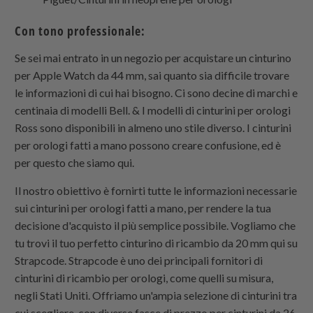
Con tono professionale:
Se sei mai entrato in un negozio per acquistare un cinturino
per Apple Watch da 44 mm, sai quanto sia difficile trovare
le informazioni di cui hai bisogno. Ci sono decine di marchi e
centinaia di modelli Bell. & I modelli di cinturini per orologi
Ross sono disponibili in almeno uno stile diverso. I cinturini
per orologi fatti a mano possono creare confusione, ed è
per questo che siamo qui.
Il nostro obiettivo è fornirti tutte le informazioni necessarie
sui cinturini per orologi fatti a mano, per rendere la tua
decisione d'acquisto il più semplice possibile. Vogliamo che
tu trovi il tuo perfetto cinturino di ricambio da 20 mm qui su
Strapcode
.
Strapcode
è uno dei principali fornitori di
cinturini di ricambio per orologi, come quelli su misura,
negli Stati Uniti. Offriamo un'ampia selezione di cinturini tra
cui scegliere, con diverse fasce di prezzo per cinturini da 26