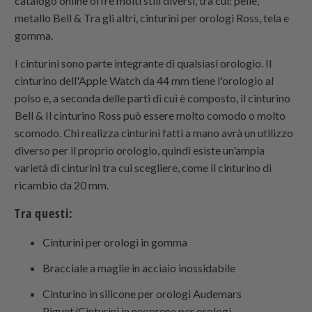
catalogo online offre molti stili diversi, tra cui: pelle,
metallo Bell & Tra gli altri, cinturini per orologi Ross, tela e
gomma.
I cinturini sono parte integrante di qualsiasi orologio. Il
cinturino dell'Apple Watch da 44 mm tiene l'orologio al
polso e, a seconda delle parti di cui è composto, il cinturino
Bell & Il cinturino Ross può essere molto comodo o molto
scomodo. Chi realizza cinturini fatti a mano avrà un utilizzo
diverso per il proprio orologio, quindi esiste un'ampia
varietà di cinturini tra cui scegliere, come il cinturino di
ricambio da 20 mm.
Tra questi:
Cinturini per orologi in gomma
Bracciale a maglie in acciaio inossidabile
Cinturino in silicone per orologi Audemars
Piguet/Cinturini in neoprene per orologi