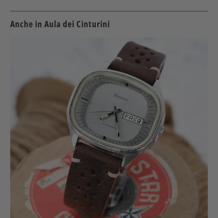
Twitter
Facebook
Pinterest
a
friend
Anche in Aula dei Cinturini