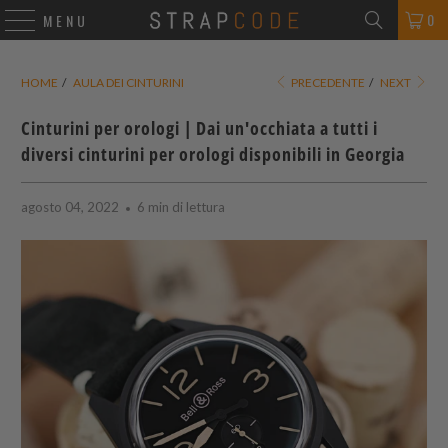
0
MENU
HOME
/
AULA DEI CINTURINI
PRECEDENTE
/
NEXT
Cinturini per orologi | Dai un'occhiata a tutti i
diversi cinturini per orologi disponibili in Georgia
agosto 04, 2022
6 min di lettura