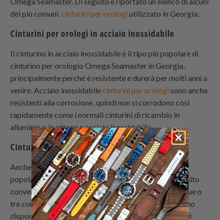
Omega Seamaster. Di seguito è riportato un elenco di alcuni
dei più comuni.
cinturini per orologi
utilizzato in Georgia:
Cinturini per orologi in acciaio inossidabile
Il cinturino in acciaio inossidabile è il tipo più popolare di
cinturino per orologio Omega Seamaster in Georgia,
principalmente perché è resistente e durerà per molti anni a
venire. Acciaio inossidabile
cinturini per orologi
sono anche
resistenti alla corrosione, quindi non si corrodono così
rapidamente come i normali cinturini di ricambio in
alluminio o in ottone e acciaio inossidabile.
Cinturini per orologi in nylon
Anche i cinturini di ricambio Omega sono una scelta
popolare tra i consumatori in Georgia perché sono molto
convenienti, e lo sono ancora di più se ne acquistano due o
tre contemporaneamente. Questi cinturini in nylon sono
disponibili nei colori nero, blu e rosso. Quando cerchi il