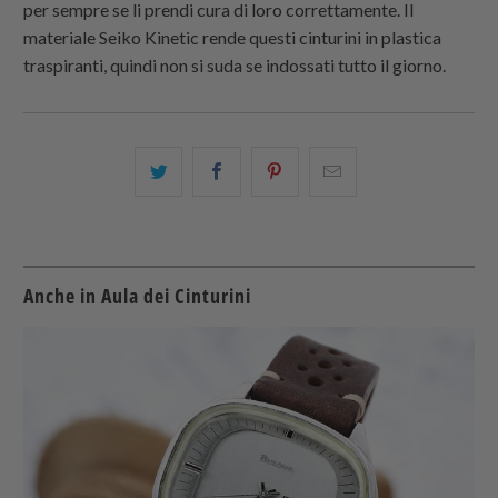
per sempre se li prendi cura di loro correttamente. Il
materiale Seiko Kinetic rende questi cinturini in plastica
traspiranti, quindi non si suda se indossati tutto il giorno.
Condividi
Share
Condividi
Email
questo
this
questo
this
su
on
su
to
Twitter
Facebook
Pinterest
a
friend
Anche in Aula dei Cinturini