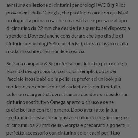
avrai una collezione di cinturini per orologi IWC Big Pilot
provenienti dalla Georgia, che puoi indossare con qualsiasi
orologio. La prima cosa che dovresti fare è pensare al tipo
di cinturino da 22 mm che desideri e a quanto sei disposto a
spendere. Dovresti anche considerare che tipo di stile di
cinturini per orologi Seiko preferisci, che sia classico o alla
moda, maschile o femminile e così via.
Se è una campana & Se preferisci un cinturino per orologio
Ross dal design classico con colori semplici, opta per
l'acciaio inossidabile o la pelle; se preferisci un look più
moderno con colori e motivi audaci, opta per il metallo
color oro o argento.Dovresti anche decidere se desideri un
cinturino sostitutivo Omega aperto o chiuso e se ne
preferisci uno con fori o meno. Dopo aver fatto la tua
scelta, non ti resta che acquistare online nei migliori negozi
di cinturini da 22 mm della Georgia e prepararti a goderti il ​​
perfetto accessorio con cinturino color cachi per il tuo