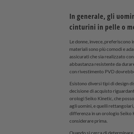
In generale, gli uomi
cinturini in pelle o m
Le donne, invece, preferiscono i
materiali sono più comodi e adatt
assicurati che sia realizzato con
abbastanza resistente da durare
con rivestimento PVD dovrebbe e
Esistono diversi tipi di design 
decisione di acquisto riguardan
orologi Seiko Kinetic, che posso
agli uomini, e quelli rettangolar
differenza in un orologio Seiko K
considerare prima.
Quando si cerca di determinare 