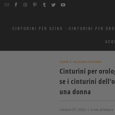
EMAIL
STRAPCODE
STRAPCODE
STRAPCODE
STRAPCODE
STRAPCODE
STRAPCODE
STRAPCODE
ON
ON
ON
ON
ON
ON
FACEBOOK
INSTAGRAM
PINTEREST
TUMBLR
TWITTER
YOUTUBE
CINTURINI PER SEIKO
CINTURINI PER OR
ACQ
HOME
/
AULA DEI CINTURINI
Cinturini per orol
se i cinturini del
una donna
ottobre 07, 2022
6 min di lettura