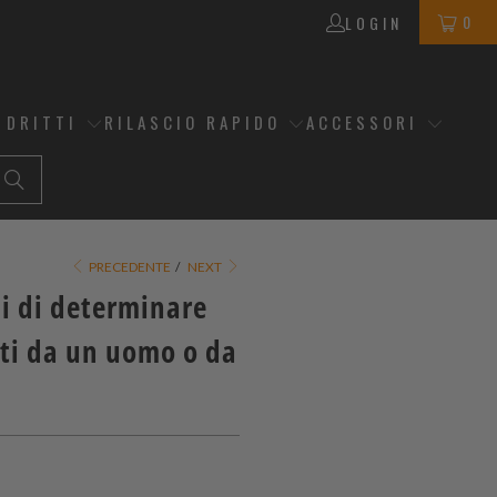
0
LOGIN
 DRITTI
RILASCIO RAPIDO
ACCESSORI
PRECEDENTE
/
NEXT
hi di determinare
ati da un uomo o da