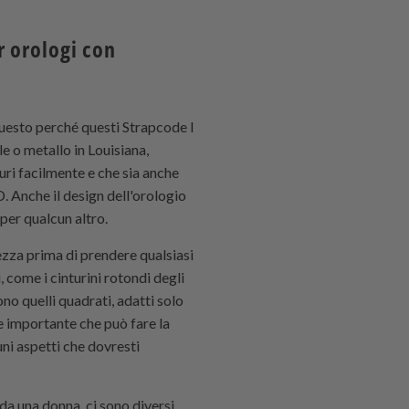
r orologi con
 Questo perché questi
Strapcode
I
le o metallo in Louisiana,
suri facilmente e che sia anche
. Anche il design dell'orologio
per qualcun altro.
ezza prima di prendere qualsiasi
i, come i cinturini rotondi degli
no quelli quadrati, adatti solo
te importante che può fare la
uni aspetti che dovresti
a una donna, ci sono diversi