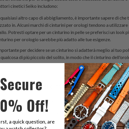
ttori cinetici Seiko includono:
ualsiasi altro capo di abbigliamento, è importante sapere di che tip
zzato in. Alcuni marchi di cinturini per orologi tendono a utilizzare c
llo. Potresti optare per un cinturino in pelle se preferisci un look 
cinturino per orologio sarebbe più adatto alle tue esigenze.
mportante per decidere se un cinturino si adatterà meglio al tuo polso
 qualcosa di più piccolo del solito, in modo che il cinturino dell'oro
a della camicia. Tuttavia, se hai mani grandi, opta per qualcosa di
enderà la vita più comoda!
Secure
più importante del cinturino di un orologio
10% Off!
 in Mississippi è difficile da rompere e un orologio Seiko Kinetic è 
lungo rende l'orologio comodo da indossare, poiché è possibile reg
orologio Seiko Kinetic. Offre inoltre maggiori opzioni di utilizzo du
irst, a quick question, are
per realizzare il cinturino può influire sulla sua durata, sul comfort
ou a watch collector?