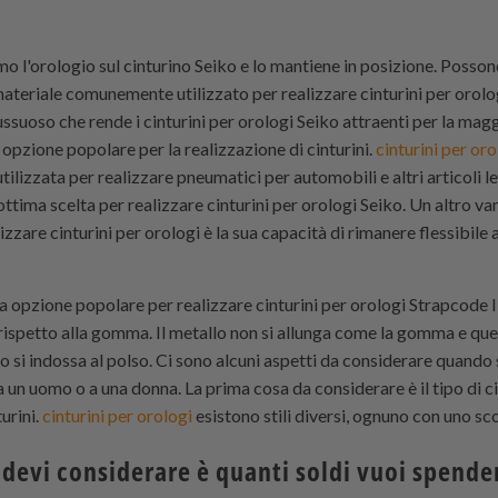
rmo l'orologio sul cinturino Seiko e lo mantiene in posizione. Possono
ateriale comunemente utilizzato per realizzare cinturini per orolo
ssuoso che rende i cinturini per orologi Seiko attraenti per la magg
 opzione popolare per la realizzazione di cinturini.
cinturini per oro
lizzata per realizzare pneumatici per automobili e altri articoli leg
tima scelta per realizzare cinturini per orologi Seiko. Un altro van
are cinturini per orologi è la sua capacità di rimanere flessibile 
tra opzione popolare per realizzare cinturini per orologi
Strapcode
I
 rispetto alla gomma. Il metallo non si allunga come la gomma e ques
o si indossa al polso. Ci sono alcuni aspetti da considerare quando 
a un uomo o a una donna. La prima cosa da considerare è il tipo di c
turini.
cinturini per orologi
esistono stili diversi, ognuno con uno sco
devi considerare è quanti soldi vuoi spender