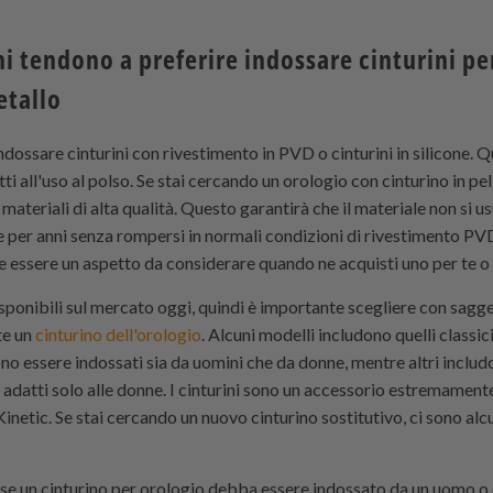
ni tendono a preferire indossare cinturini pe
etallo
ndossare cinturini con rivestimento in PVD o cinturini in silicone.
i all'uso al polso. Se stai cercando un orologio con cinturino in pel
 materiali di alta qualità. Questo garantirà che il materiale non si u
 per anni senza rompersi in normali condizioni di rivestimento PVD
ssere un aspetto da considerare quando ne acquisti uno per te o 
disponibili sul mercato oggi, quindi è importante scegliere con sagg
te un
cinturino dell'orologio
. Alcuni modelli includono quelli classic
no essere indossati sia da uomini che da donne, mentre altri includo
i, adatti solo alle donne. I cinturini sono un accessorio estremamen
inetic. Se stai cercando un nuovo cinturino sostitutivo, ci sono alc
se un cinturino per orologio debba essere indossato da un uomo o d