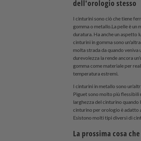
dell'orologio stesso
I cinturini sono ciò che tiene fe
gomma o metallo.La pelle è un m
duratura. Ha anche un aspetto lu
cinturini in gomma sono un'altra
molta strada da quando veniva uti
durevolezza la rende ancora un'ot
gomma come materiale per realizz
temperatura estremi.
I cinturini in metallo sono un'al
Piguet sono molto più flessibili
larghezza del cinturino quando l
cinturino per orologio è adatto 
Esistono molti tipi diversi di cin
La prossima cosa che 