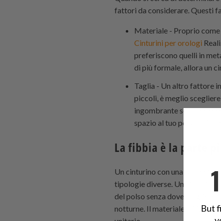
fattori da considerare. Questi fa
Materiale - Proprio come q
Cinturini per orologi
Reali
preferiscono quelli in meta
di più formale, allora un 
Taglia - Un altro fattore i
piccoli, è meglio scegliere
ingombrante sotto la manic
spazio al tuo polso e ti r
La fibbia è la parte 
Un cinturino con una buona fibbia
tipologie diverse. Un cinturino 
del polso senza dover togliere l'
But f
notturne. Il materiale utilizzato 
y
unitario.