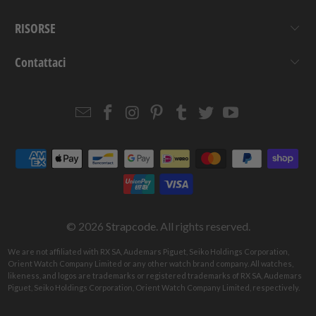
RISORSE
Contattaci
Email
Strapcode
Strapcode
Strapcode
Strapcode
Strapcode
Strapcode
Strapcode
on
on
on
on
on
on
Facebook
Instagram
Pinterest
Tumblr
Twitter
YouTube
© 2026
Strapcode
. All rights reserved.
We are not affiliated with RX SA, Audemars Piguet, Seiko Holdings Corporation,
Orient Watch Company Limited or any other watch brand company. All watches,
likeness, and logos are trademarks or registered trademarks of RX SA, Audemars
Piguet, Seiko Holdings Corporation, Orient Watch Company Limited, respectively.