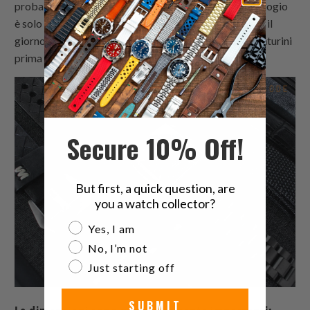
probabilmente dovrai acquistare i tuoi cinturini. L'orologio
è solo metà della storia: se prevedi di indossarlo tutto il
giorno, tutti i giorni, allora dovresti provare diversi cinturini
prima di acquistarne uno su misura.
Secure 10% Off!
But first, a quick question, are
you a watch collector?
Are you a watch collector?
Yes, I am
No, I’m not
Just starting off
SUBMIT