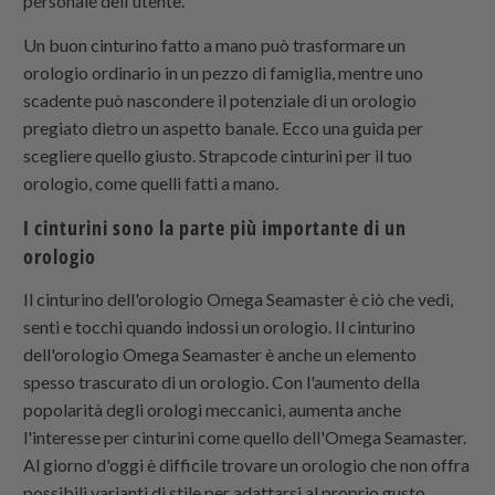
personale dell'utente.
Un buon cinturino fatto a mano può trasformare un
orologio ordinario in un pezzo di famiglia, mentre uno
scadente può nascondere il potenziale di un orologio
pregiato dietro un aspetto banale. Ecco una guida per
scegliere quello giusto.
Strapcode
cinturini per il tuo
orologio, come quelli fatti a mano.
I cinturini sono la parte più importante di un
orologio
Il cinturino dell'orologio Omega Seamaster è ciò che vedi,
senti e tocchi quando indossi un orologio. Il cinturino
dell'orologio Omega Seamaster è anche un elemento
spesso trascurato di un orologio. Con l'aumento della
popolarità degli orologi meccanici, aumenta anche
l'interesse per cinturini come quello dell'Omega Seamaster.
Al giorno d'oggi è difficile trovare un orologio che non offra
possibili varianti di stile per adattarsi al proprio gusto