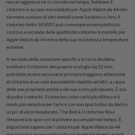
non arrugginisce né si corrode nel tempo. Sebbene il
cinturino in acciaio inossidabile per Apple Watch da 44 mm
sia meno costoso di altri metalli come il platino o l'oro, il
cinturino Seiko SKX007 può comunque essere piuttosto
costoso a seconda della qualità del cinturino in metallo per
Apple Watch da 44 mm e della sua resistenza a temperature
estreme.
A seconda della situazione specifica in cui si desidera
sostituire il cinturino del proprio orologio da 22 mm,
potrebbe essere necessario prestare maggiore attenzione
al cinturino in acciaio inossidabile rispetto ad altri, a causa
delle sue proprietà uniche e del suo costo più elevato. È ora
di pulire i cinturini. Il cinturino color cachi più diffuso e il
modo più semplice per farlo è con uno spazzolino da denti e
un po' di alcol denaturato. The Bell & Il cinturino Ross
rimuoverà lo sporco e la polvere accumulati nel tempo. È
importante sapere che i cinturini per Apple Watch da 44
mm possono essere realizzati con materiali diversi, quindi