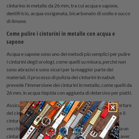
cinturino in metallo da 26 mm, tra cui acqua e sapone,
dentifricio, acqua ossigenata, bicarbonato di sodio e succo
di limone.
Come pulire i cinturini in metallo con acqua e
sapone
Acqua e sapone sono uno dei metodi più semplici per pulire
i cinturini degli orologi, come quelli su misura, perché non
sono abrasivi e sono sicuri per la maggior parte dei
materiali. Il processo di pulizia dei cinturini in nabuk
prevede l'immersione dei cinturini in metallo, come quelli da
26 mm, in acqua tiepida con aggiunta di detersivo per piatti.
Assicuratevi che l'acqua non penetri nei fori o nelle aperture
del cinturino in metallo, poiché ciò potrebbe corrodere il
cinturino da 26 mm nel tempo. Potete anche usare un
vecchio spazzolino da denti per rimuovere lo sporco da un
cinturino marrone sporco o macchiato.Assicuratevi di aver