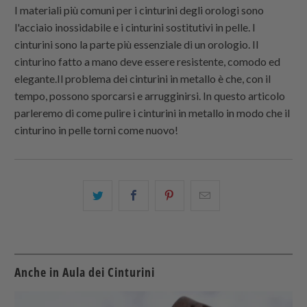
I materiali più comuni per i cinturini degli orologi sono
l'acciaio inossidabile e i cinturini sostitutivi in ​​pelle. I
cinturini sono la parte più essenziale di un orologio. Il
cinturino fatto a mano deve essere resistente, comodo ed
elegante.Il problema dei cinturini in metallo è che, con il
tempo, possono sporcarsi e arrugginirsi. In questo articolo
parleremo di come pulire i cinturini in metallo in modo che il
cinturino in pelle torni come nuovo!
Condividi
Share
Condividi
Email
questo
this
questo
this
su
on
su
to
Twitter
Facebook
Pinterest
a
friend
Anche in Aula dei Cinturini