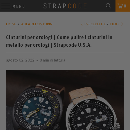
0
MENU
HOME
/
AULA DEI CINTURINI
PRECEDENTE
/
NEXT
Cinturini per orologi | Come pulire i cinturini in
metallo per orologi |
Strapcode
U.S.A.
agosto 02, 2022
8 min di lettura