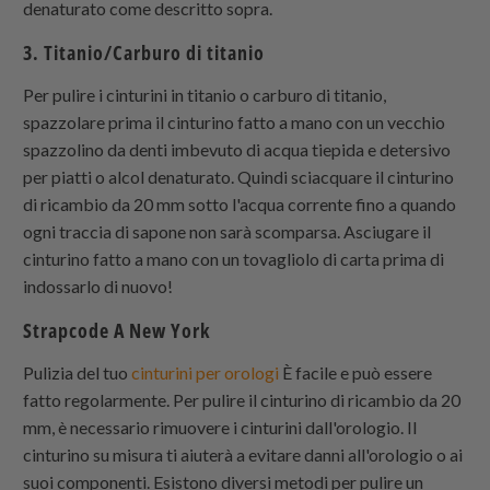
denaturato come descritto sopra.
3. Titanio/Carburo di titanio
Per pulire i cinturini in titanio o carburo di titanio,
spazzolare prima il cinturino fatto a mano con un vecchio
spazzolino da denti imbevuto di acqua tiepida e detersivo
per piatti o alcol denaturato. Quindi sciacquare il cinturino
di ricambio da 20 mm sotto l'acqua corrente fino a quando
ogni traccia di sapone non sarà scomparsa. Asciugare il
cinturino fatto a mano con un tovagliolo di carta prima di
indossarlo di nuovo!
Strapcode
A New York
Pulizia del tuo
cinturini per orologi
È facile e può essere
fatto regolarmente. Per pulire il cinturino di ricambio da 20
mm, è necessario rimuovere i cinturini dall'orologio. Il
cinturino su misura ti aiuterà a evitare danni all'orologio o ai
suoi componenti. Esistono diversi metodi per pulire un