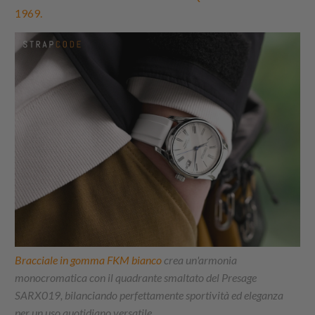
1969.
Bracciale in gomma FKM bianco
crea un'armonia
monocromatica con il quadrante smaltato del Presage
SARX019, bilanciando perfettamente sportività ed eleganza
per un uso quotidiano versatile.