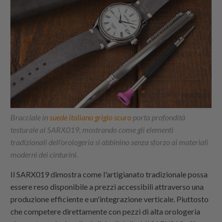
Bracciale in
suede italiano grigio scuro
porta profondità
testurale al SARX019, mostrando come gli elementi
tradizionali dell'orologeria si abbinino senza sforzo ai materiali
moderni dei cinturini.
Il SARX019 dimostra come l'artigianato tradizionale possa
essere reso disponibile a prezzi accessibili attraverso una
produzione efficiente e un'integrazione verticale. Piuttosto
che competere direttamente con pezzi di alta orologeria