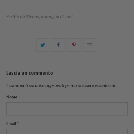
Scritto da Vienna, immagini di Toni
Condividi
Share
Condividi
Email
questo
this
questo
this
su
on
su
to
Twitter
Facebook
Pinterest
a
Lascia un commento
friend
I commenti saranno approvati prima di essere visualizzati.
Nome
*
Email
*