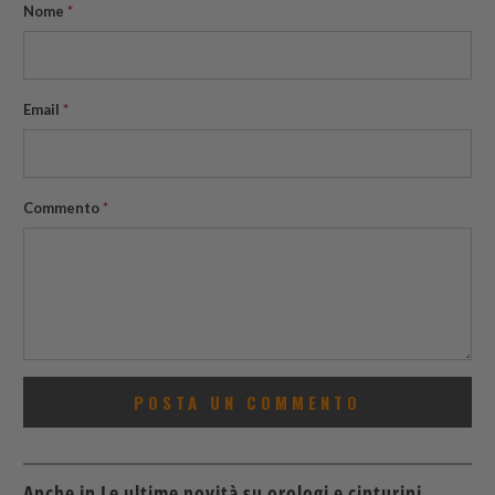
Nome
*
Email
*
Commento
*
Anche in Le ultime novità su orologi e cinturini