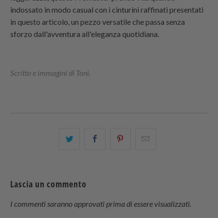
indossato in modo casual con i cinturini raffinati presentati
in questo articolo, un pezzo versatile che passa senza
sforzo dall'avventura all'eleganza quotidiana.
Scritto e immagini di Toni.
Condividi
Share
Condividi
Email
questo
this
questo
this
su
on
su
to
Twitter
Facebook
Pinterest
a
Lascia un commento
friend
I commenti saranno approvati prima di essere visualizzati.