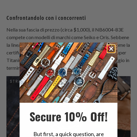
Confrontandolo con i concorrenti
Nella sua fascia di prezzo (circa $1,000), il NB6004-83E
compete con modelli di marchi come Seiko e Oris. Sebbene
la linea Prospex di Seiko offra caratteristiche simili, come la
certificazione ISO e movimenti automatici, l'uso del Super
Titanium™ da parte di Citizen gli conferisce un vantaggio in
termini di peso e resistenza ai graffi.
Secure 10% Off!
But first, a quick question, are