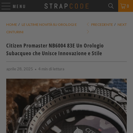
0
MENU
HOME
/
LE ULTIME NOVITÀ SU OROLOGI E
PRECEDENTE
/
NEXT
CINTURINI
Citizen Promaster NB6004 83E Un Orologio
Subacqueo che Unisce Innovazione e Stile
aprile 28, 2025
4 min di lettura