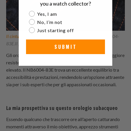
you a watch collector?
Are you a watch collector?
Yes, I am
No, I’m not
Just starting off
Il cinturino in pelle italiana scura
trasforma questo NB6004-
83E.Il puro lusso incontra un orologio funzionale.
SUBMIT
Gli orologi subacquei Oris presentano spesso una maggiore
resistenza all'acqua (fino a 300 m) ma a un prezzo più
elevato. Il NB6004-83E trova un eccellente equilibrio tra
accessibilità e prestazioni, rendendolo un'opzione attraente
sia per i sub esperti che per gli appassionati occasionali.
La mia prospettiva su questo orologio subacqueo
Essendo qualcuno che trascorre ore all'aperto catturando
momenti attraverso il mio obiettivo, apprezzo strumenti