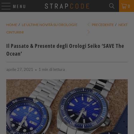
0
MENU
HOME
/
LE ULTIME NOVITÀ SU OROLOGI E
PRECEDENTE
/
NEXT
CINTURINI
Il Passato & Presente degli Orologi Seiko ‘SAVE The
Ocean’
aprile 27, 2021
1 min di lettura