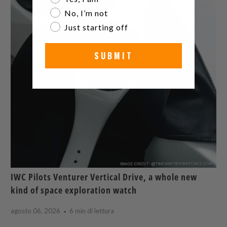
No, I’m not
Just starting off
SUBMIT
IWC Pilots Venturer Vertical Drive, a whole new
kind of space exploration watch
agosto 06, 2026
6 min di lettura