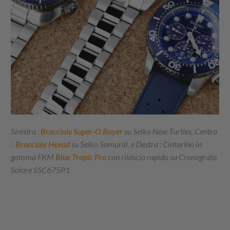
Sinistra :
Bracciale Super-O Boyer
su Seiko New Turtles, Centro
:
Bracciale Hexad
su Seiko Samurai, e Destra : Cinturino in
gomma FKM
Blue Tropic Pro
con rilascio rapido su Cronografo
Solare SSC675P1