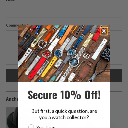
Commento
*
Secure 10% Off!
Anche in Le ultime novità su orologi e cinturini
But first, a quick question, are
you a watch collector?
Are you a watch collector?
Yes, I am