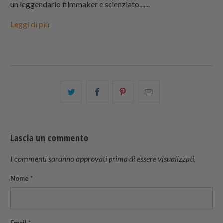
un leggendario filmmaker e scienziato.......
Leggi di più
Condividi
Share
Condividi
Email
questo
this
questo
this
su
on
su
to
Twitter
Facebook
Pinterest
a
Lascia un commento
friend
I commenti saranno approvati prima di essere visualizzati.
Nome
*
Email
*