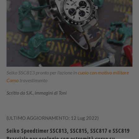
Seiko SSC813 pronto per l'azione in
cuoio con motivo militare
Camo
travestimento
Scritto da S.K., immagini di Toni
(ULTIMO AGGIORNAMENTO: 12 Lug 2022)
Seiko Speedtimer SSC813, SSC815, SSC817 e SSC819
Bracciale per orologio con estremità curve su