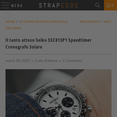
0
MENU
HOME
/
LE ULTIME NOVITÀ SU OROLOGI E
PRECEDENTE
/
NEXT
CINTURINI
Il tanto atteso Seiko SSC813P1 Speedtimer
Cronografo Solare
marzo 28, 2022
5 min di lettura
1 Commento