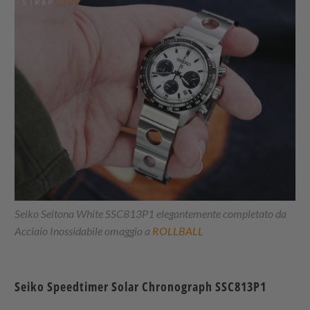
Seiko Seitona White SSC813P1 elegantemente completato da
Acciaio Inossidabile omaggio a
ROLLBALL
Seiko Speedtimer Solar Chronograph SSC813P1