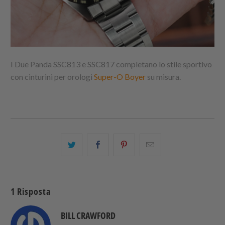
I Due Panda SSC813 e SSC817 completano lo stile sportivo
con cinturini per orologi
Super-O Boyer
su misura.
Condividi
Share
Condividi
Email
questo
this
questo
this
su
on
su
to
Twitter
Facebook
Pinterest
a
1 Risposta
friend
BILL CRAWFORD