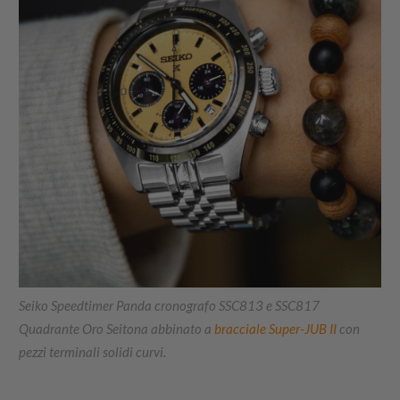
Seiko Speedtimer Panda cronografo SSC813 e SSC817
Quadrante Oro Seitona abbinato a
bracciale Super-JUB II
con
pezzi terminali solidi curvi.