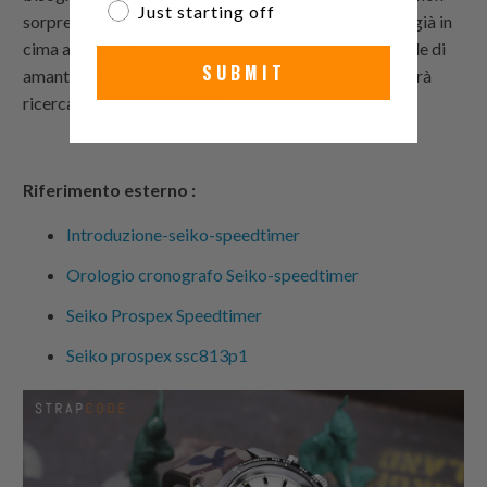
Just starting off
sorprende che questo nuovo Prospex Speedtimer sia già in
cima alla lista dei desideri per un numero considerevole di
SUBMIT
amanti di Seiko. Possiamo solo immaginare quanto sarà
ricercato negli anni a venire.
Riferimento esterno :
Introduzione-seiko-speedtimer
Orologio cronografo Seiko-speedtimer
Seiko Prospex Speedtimer
Seiko prospex ssc813p1