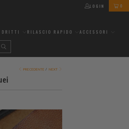
0
LOGIN
 DRITTI
RILASCIO RAPIDO
ACCESSORI
PRECEDENTE
/
NEXT
uei