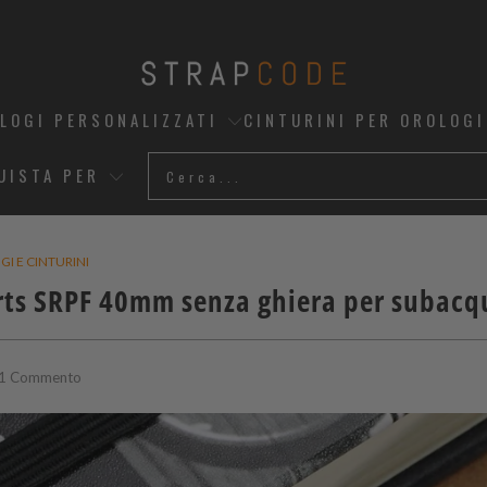
OLOGI PERSONALIZZATI
CINTURINI PER OROLOGI
UISTA PER
I E CINTURINI
rts SRPF 40mm senza ghiera per subacq
1 Commento