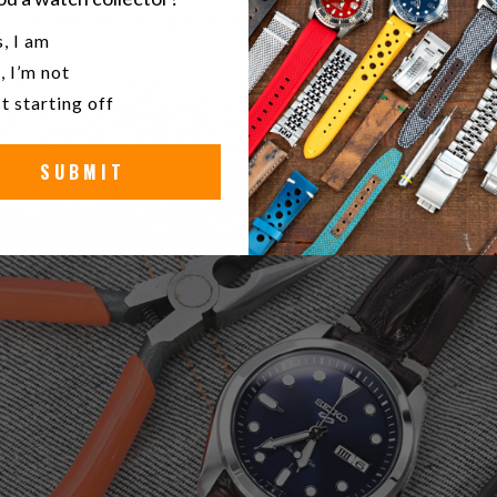
rescita dei nuovi orologi Seiko 5 sports li ha resi una delle collezion
u a watch collector?
, I am
, I’m not
t starting off
SUBMIT