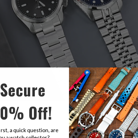
Secure
10% Off!
inturino su Seiko 5 Sports 40mm SRPE61;
Destra : 20mm
Super-J Lou
irst, a quick question, are
ou a watch collector?