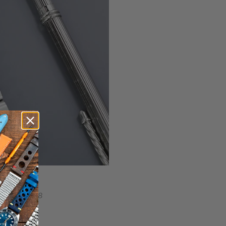
is
su SRPE58