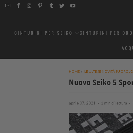
EMAIL
STRAPCODE
STRAPCODE
STRAPCODE
STRAPCODE
STRAPCODE
STRAPCODE
STRAPCODE
ON
ON
ON
ON
ON
ON
FACEBOOK
INSTAGRAM
PINTEREST
TUMBLR
TWITTER
YOUTUBE
CINTURINI PER SEIKO
CINTURINI PER OR
ACQ
HOME
/
LE ULTIME NOVITÀ SU OROLOG
Nuovo Seiko 5 Spo
aprile 07, 2021
1 min di lettura