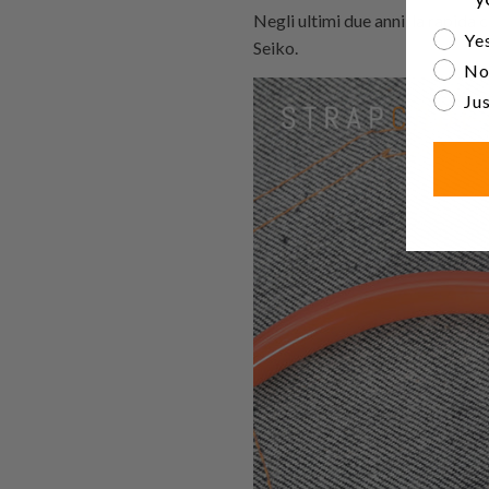
Negli ultimi due anni, la rapida c
Are yo
Yes
Seiko.
No
Jus