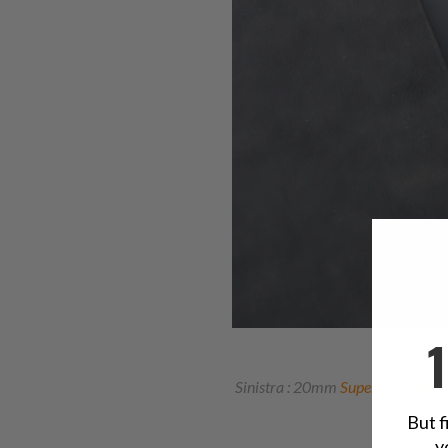
Sinistra : 20mm
Super-O Boyer
C
But f
y