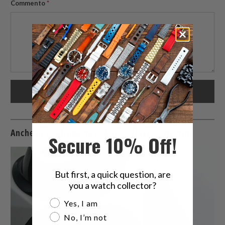
Commento
*
Anche in Le ultime novità su orologi e cinturini
Secure 10% Off!
But first, a quick question, are
you a watch collector?
Are you a watch collector?
Yes, I am
No, I’m not