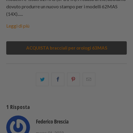
dovuto produrre un nuovo stampo per i modelli 62MAS
(14X)......
Leggi di più
ACQUISTA bracciali per orologi 63MAS
Condividi
Share
Condividi
Email
questo
this
questo
this
su
on
su
to
Twitter
Facebook
Pinterest
a
1 Risposta
friend
Federico Brescia
marzo 01, 2023