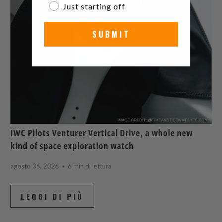
Just starting off
SUBMIT
IWC Pilots Venturer Vertical Drive, a whole new
kind of space exploration watch
agosto 06, 2026
6 min di lettura
LEGGI DI PIÙ