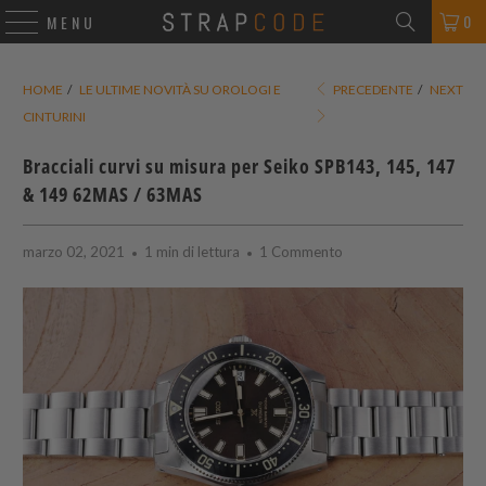
0
MENU
HOME
/
LE ULTIME NOVITÀ SU OROLOGI E
PRECEDENTE
/
NEXT
CINTURINI
Bracciali curvi su misura per Seiko SPB143, 145, 147
& 149 62MAS / 63MAS
marzo 02, 2021
1 min di lettura
1 Commento