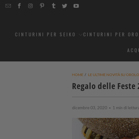
EMAIL
STRAPCODE
STRAPCODE
STRAPCODE
STRAPCODE
STRAPCODE
STRAPCODE
STRAPCODE
ON
ON
ON
ON
ON
ON
FACEBOOK
INSTAGRAM
PINTEREST
TUMBLR
TWITTER
YOUTUBE
CINTURINI PER SEIKO
CINTURINI PER OR
ACQ
HOME
/
LE ULTIME NOVITÀ SU OROLOG
Regalo delle Feste 
dicembre 03, 2020
1 min di lettur