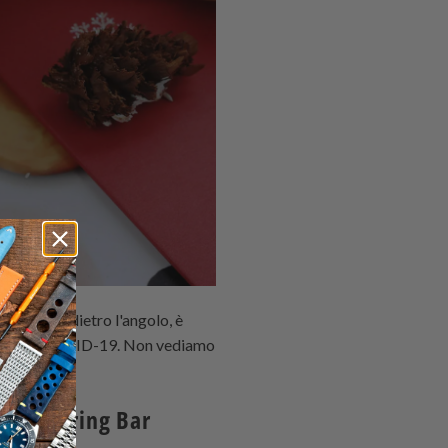
 il Natale dietro l'angolo, è
 del virus COVID-19. Non vediamo
o un 'Spring Bar