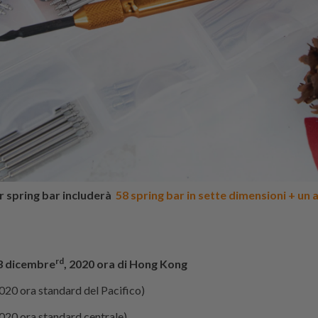
r spring bar includerà
58 spring bar in sette dimensioni + un 
rd
 3 dicembre
, 2020 ora di Hong Kong
020 ora standard del Pacifico)
020 ora standard centrale)