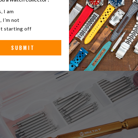
o.
u a watch collector?
, I am
, I’m not
t starting off
SUBMIT