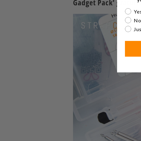
Gadget Pack' gratuit
Are yo
Yes
No
Jus