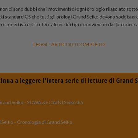
non ci sono dubbi che i movimenti di ogni orologio rilasciato sotto 
tti standard GS che tutti gli orologi Grand Seiko devono soddisfar
ro obiettivo è discutere alcuni dei tipi di movimenti dal lato meccan
LEGGI L'ARTICOLO COMPLETO
inua a leggere l'intera serie di letture di Grand 
 Grand Seiko - SUWA &e DAINI Seikosha
 Seiko - Cronologia di Grand Seiko