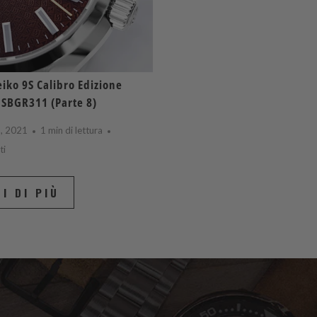
iko 9S Calibro Edizione
 SBGR311 (Parte 8)
6, 2021
1 min di lettura
ti
I DI PIÙ