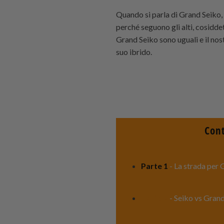
Quando si parla di Grand Seiko, 
perché seguono gli alti, cosidde
Grand Seiko sono uguali e il nost
suo ibrido.
Cont
Parte 1
- La strada per
Parte 2
- Seiko vs Grand