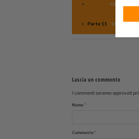
Parte 10
- Grand Seiko 
Parte 11
- 14 Orologi G
Lascia un commento
I commenti saranno approvati prim
Nome
*
Commento
*