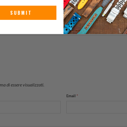
Spring Drive GMT SBGE267 - Portare un Calore Speciale alla Stagi
SUBMIT
rand Seiko che Devi Vedere: Recensione &e Vetrina
a di essere visualizzati.
Email
*