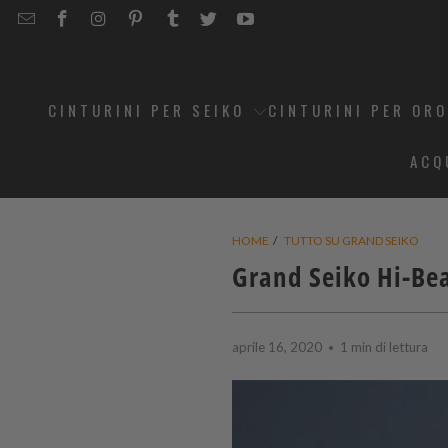
EMAIL
STRAPCODE
STRAPCODE
STRAPCODE
STRAPCODE
STRAPCODE
STRAPCODE
STRAPCODE
ON
ON
ON
ON
ON
ON
FACEBOOK
INSTAGRAM
PINTEREST
TUMBLR
TWITTER
YOUTUBE
CINTURINI PER SEIKO
CINTURINI PER OR
ACQ
HOME
/
TUTTO SU GRAND SEIKO
Grand Seiko Hi-Bea
aprile 16, 2020
1 min di lettura