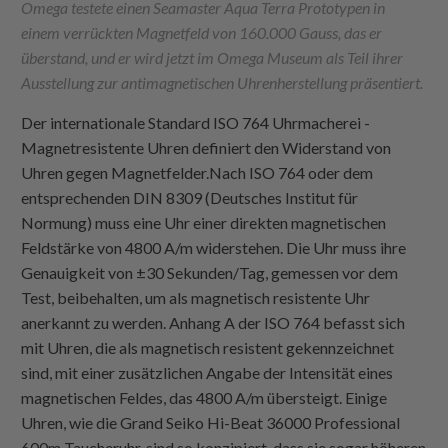
Omega testete einen Seamaster Aqua Terra Prototypen in
einem verrückten Magnetfeld von 160.000 Gauss, das er
überstand, und er wird jetzt im Omega Museum als Teil ihrer
Ausstellung zur antimagnetischen Uhrenherstellung präsentiert.
Der internationale Standard ISO 764 Uhrmacherei -
Magnetresistente Uhren definiert den Widerstand von
Uhren gegen Magnetfelder.Nach ISO 764 oder dem
entsprechenden DIN 8309 (Deutsches Institut für
Normung) muss eine Uhr einer direkten magnetischen
Feldstärke von 4800 A/m widerstehen. Die Uhr muss ihre
Genauigkeit von ±30 Sekunden/Tag, gemessen vor dem
Test, beibehalten, um als magnetisch resistente Uhr
anerkannt zu werden. Anhang A der ISO 764 befasst sich
mit Uhren, die als magnetisch resistent gekennzeichnet
sind, mit einer zusätzlichen Angabe der Intensität eines
magnetischen Feldes, das 4800 A/m übersteigt. Einige
Uhren, wie die Grand Seiko Hi-Beat 36000 Professional
600m Taucheruhr, sind so konzipiert, dass sie sogar höheren