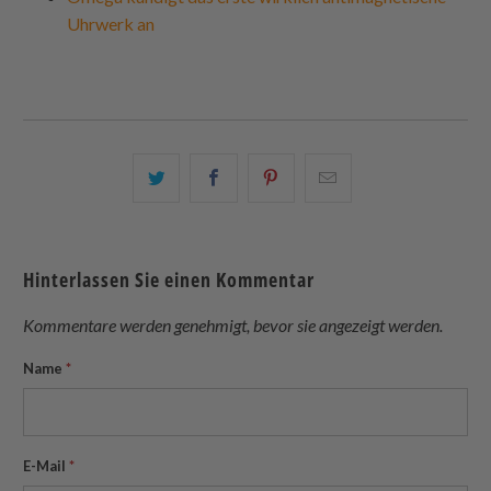
Uhrwerk an
Teilen
Teilen
Teilen
Email
Sie
Sie
Sie
this
dies
dies
dies
to
auf
auf
auf
a
Hinterlassen Sie einen Kommentar
Twitter
Facebook
Pinterest
friend
Kommentare werden genehmigt, bevor sie angezeigt werden.
Name
*
E-Mail
*