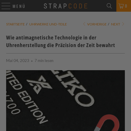
0
MENÜ
STARTSEITE
/
UHRWERKE UND -TEILE
VORHERIGE
/
NEXT
Wie antimagnetische Technologie in der
Uhrenherstellung die Präzision der Zeit bewahrt
Mai 04, 2023
7 min lesen