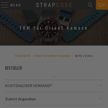
0
MENÜ
FKM für Orient Kamasu
STARTSEITE
/
FKM FÜR ORIENT KAMASU
/
SEITE 1 VON 1
KOSTENLOSER VERSAND*
Zuletzt Angesehen