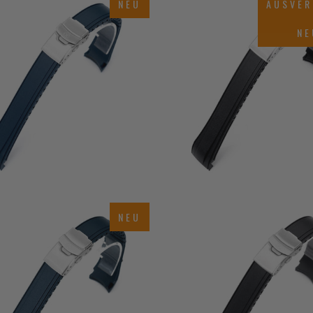
$62.00
NEU
AUSVER
$62.00
NE
NEU
$60.00
$60.00