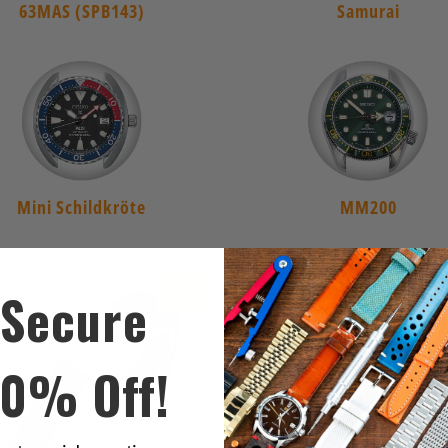
63MAS (SPB143)
Samurai
Mini Schildkröte
MM200
NEU
Secure
$60.00
$60.00
10% Off!