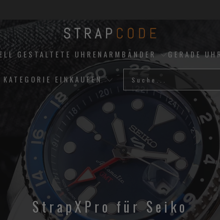
UELL GESTALTETE UHRENARMBÄNDER
GERADE UH
 KATEGORIE EINKAUFEN
StrapXPro für Seiko