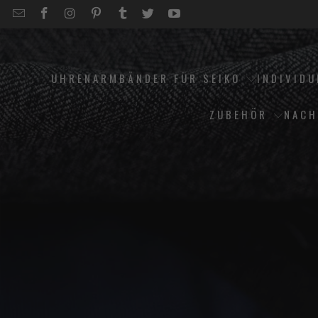
EMAIL
STRAPCODE
STRAPCODE
STRAPCODE
STRAPCODE
STRAPCODE
STRAPCODE
STRAPCODE
ON
ON
ON
ON
ON
ON
FACEBOOK
INSTAGRAM
PINTEREST
TUMBLR
TWITTER
YOUTUBE
UHRENARMBÄNDER FÜR SEIKO
INDIVID
ZUBEHÖR
NACH