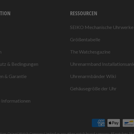
TION
RESSOURCEN
SEIKO Mechanische Uhrwerke
Größentabelle
n
The Watchesgazine
utz & Bedingungen
Uhrenarmband Installationsanl
n & Garantie
Uhrenarmbänder Wiki
Gehäusegröße der Uhr
 Informationen
ation, Orient Watch Company Limited or any other watch brand company. All watches, li