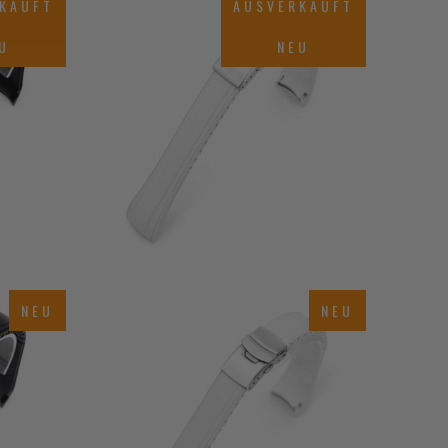
KAUFT
AUSVERKAUFT
$62.00
U
NEU
NEU
NEU
$60.00