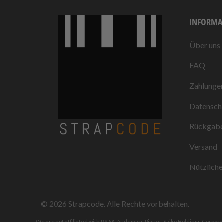
INFORMA
Über uns
FAQ
Zahlunge
Datensch
Rückgabe
Versand
Nützliche
© 2026
Strapcode
. Alle Rechte vorbehalten.
We are not affiliated with RX SA, Audemars Piguet, Seiko Holdings Corpor