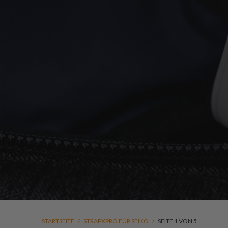
STARTSEITE
/
STRAPXPRO FÜR SEIKO
/
SEITE 1 VON 5