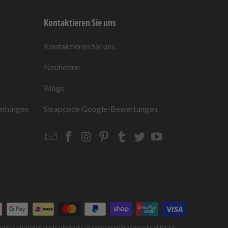
Kontaktieren Sie uns
Kontaktieren Sie uns
Neuheiten
Blogs
eitungen
Strapcode
Google-Bewertungen
Email
Strapcode
Strapcode
Strapcode
Strapcode
Strapcode
Strapcode
Strapcode
on
on
on
on
on
on
Facebook
Instagram
Pinterest
Tumblr
Twitter
YouTube
keness, and logos are trademarks or registered trademarks of RX SA,