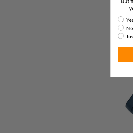
But f
y
Are yo
Yes
No
Jus