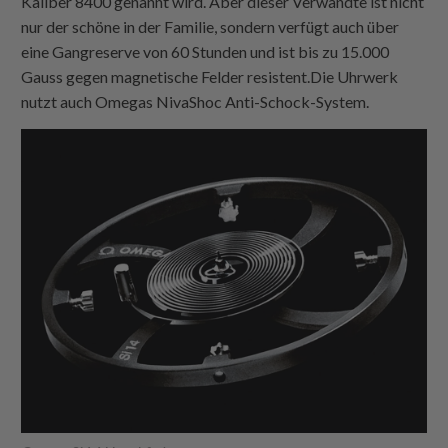
Kaliber 8400 genannt wird. Aber dieser Verwandte ist nicht
nur der schöne in der Familie, sondern verfügt auch über
eine Gangreserve von 60 Stunden und ist bis zu 15.000
Gauss gegen magnetische Felder resistent.Die Uhrwerk
nutzt auch Omegas NivaShoc Anti-Schock-System.