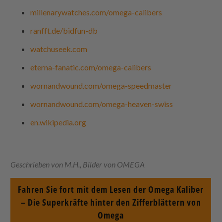
millenarywatches.com/omega-calibers
ranfft.de/bidfun-db
watchuseek.com
eterna-fanatic.com/omega-calibers
wornandwound.com/omega-speedmaster
wornandwound.com/omega-heaven-swiss
en.wikipedia.org
Geschrieben von M.H., Bilder von OMEGA
Fahren Sie fort mit dem Lesen der Omega Kaliber
– Die Superkräfte hinter den Zifferblättern von
Omega