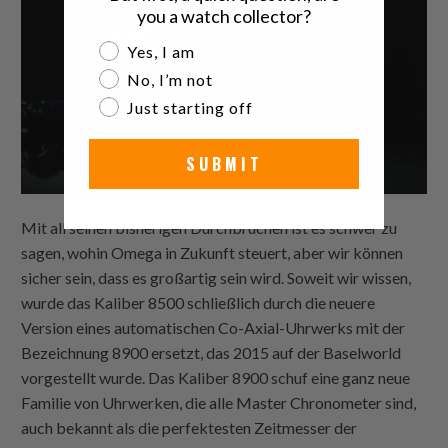
you a watch collector?
Are you a watch collector?
Yes, I am
No, I’m not
Just starting off
SUBMIT
Mit all seinen bisherigen Durchbrüchen ist es schwer zu
sagen, wohin Omega in Zukunft steuert, aber wir können
sicher sein, dass es großartig sein wird. Soweit wir wissen,
wurde das Kaliber 8500 schließlich durch die neuere
Version eines automatischen Co-Axial-Uhrwerks mit der
Bezeichnung 8900 ersetzt, das 2015 auf der Baselworld
vorgestellt wurde. Das Kaliber 8900 schuf eine ganz neue
Familie von Uhrwerken, die alle Master Chronometer sind,
auch bekannt als die perfektesten Zeitmesser der