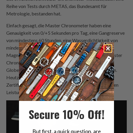
Reihe von Tests durch METAS, das Bundesamt für
Metrologie, bestanden hat.
Einfach gesagt, die Master Chronometer haben eine
Genauigkeit von 0/+5 Sekunden pro Tag, eine Gangreserve
von mindestens 60 Stunden, eine Wasserdichtigkeit von
mindestens 100 Metern und sind resistent gegen
Magnetfelder von 1,5 Tesla. Die erste Uhr, die das Master
Chronometer-Zertifikat erhielt, war der berühmte
Globemaster aus der Omega Constellation-Kollektion.
Heutzutage repräsentiert das Master Chronometer-
Zertifikat den höchsten Standard der chronometrischen
Leistung in der Schweizer Industrie.
Secure 10% Off!
But first, a quick question, are