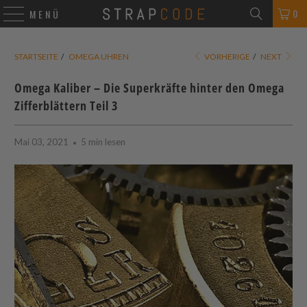
0
MENÜ
STARTSEITE
/
OMEGA UHREN
VORHERIGE
/
NEXT
Omega Kaliber – Die Superkräfte hinter den Omega
Zifferblättern Teil 3
Mai 03, 2021
5 min lesen