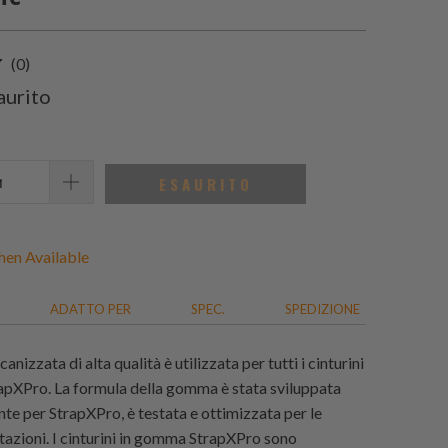
0
(0)
recensioni
aurito
totali
ESAURITO
en Available
ADATTO PER
SPEC.
SPEDIZIONE
nizzata di alta qualità è utilizzata per tutti i cinturini
pXPro. La formula della gomma è stata sviluppata
te per StrapXPro, è testata e ottimizzata per le
azioni. I cinturini in gomma StrapXPro sono