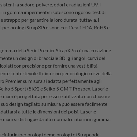
istenti a sudore, polvere, odori e radiazioni UV. I
ini in gomma impermeabili subiscono rigorosi test di
 strappo per garantire la loro durata; tuttavia, i
ini per orologi StrapXPro sono certificati FDA, RoHS e
in gomma della Serie Premier StrapXPro è una creazione
mente un design di bracciale 3D; gli angoli curvi del
colati con precisione per fornire una vestibilità
te confortevole.Il cinturino per orologio curvo della
ro Premier su misura si adatta perfettamente agli
eiko 5 Sport (5KX) e Seiko 5 GMT Prospex. La serie
mium è progettata per essere utilizzata con chiusure
il suo design tagliato su misura può essere facilmente
dattarsi a tutte le dimensioni dei polsi. La serie
mium si distingue da altri normali cinturini in gomma.
cinturini per orologi demo orologi di
Strapcode
: