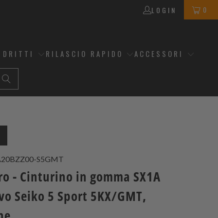
0
LOGIN
 DRITTI
RILASCIO RAPIDO
ACCESSORI
O
A20BZZ00-S5GMT
ro - Cinturino in gomma SX1A
vo Seiko 5 Sport 5KX/GMT,
ne