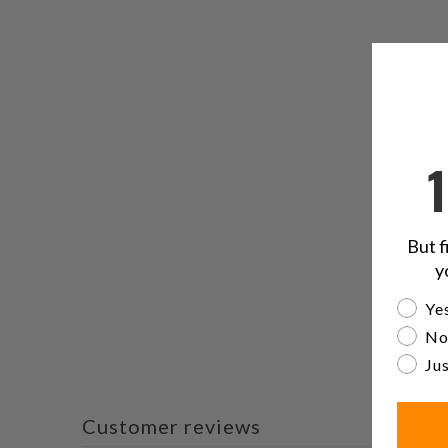
But f
y
Are yo
Yes
No
Jus
Customer reviews