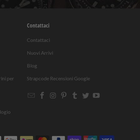
Contattaci
Contattaci
Nuovi Arrivi
Blog
rini per
Strapcode
Recensioni Google
Email
Strapcode
Strapcode
Strapcode
Strapcode
Strapcode
Strapcode
Strapcode
on
on
on
on
on
on
Facebook
Instagram
Pinterest
Tumblr
Twitter
YouTube
logio