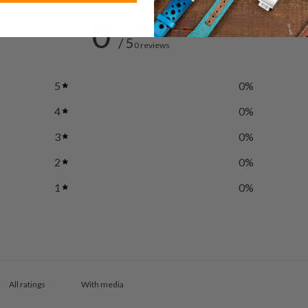
0
/ 5
0 reviews
5
0
%
4
0
%
3
0
%
2
0
%
1
0
%
With media