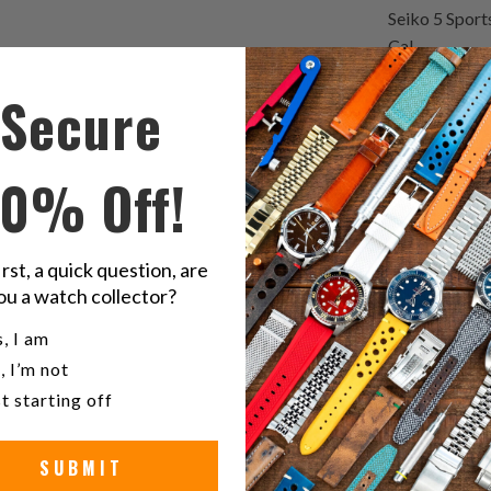
Seiko 5 Spor
Cal.
Secure
Condivid
S
questo
t
10% Off!
su
o
Twitter
F
22m
irst, a quick question, are
Sei
ou a watch collector?
u a watch collector?
, I am
aran
, I’m not
t starting off
SUBMIT