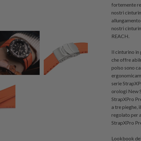
fortemente res
nostri cintur
allungamento e
nostri cintur
REACH.
Il cinturino 
che offre abil
polso sono cal
ergonomicamen
serie StrapXP
orologi New S
StrapXPro Pre
a tre pieghe, 
regolato per a
StrapXPro Pre
Lookbook dei 