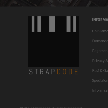
INFORMA
Chi Siam
Domande 
Pagament
Privacy &
Resi & Ga
Spedizio
Informazio
© 2026
Strapcode
. All rights reserved.