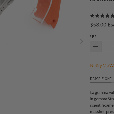
$58.00
Es
Qtà
Notify Me Wh
DESCRIZIONE
La gomma vulca
in gomma Stra
scientificamen
massime prest