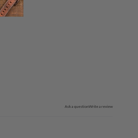
Ask a question
Write a review