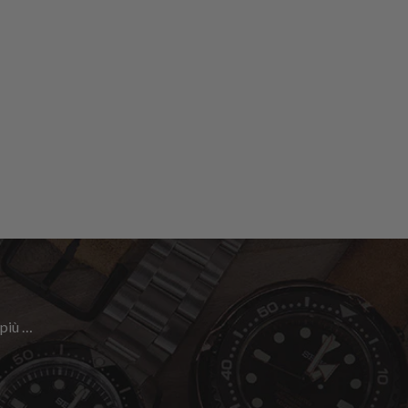
 più …