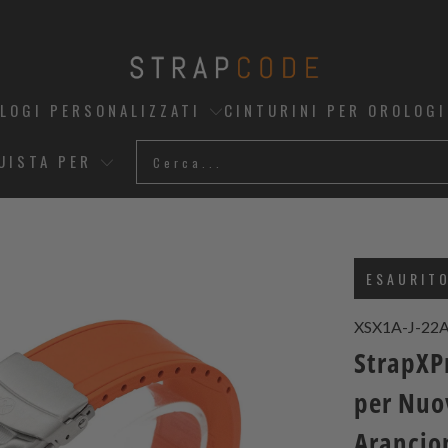
OLOGI PERSONALIZZATI
CINTURINI PER OROLOGI
UISTA PER
ESAURIT
XSX1A-J-22
StrapXP
per Nuo
Arancio