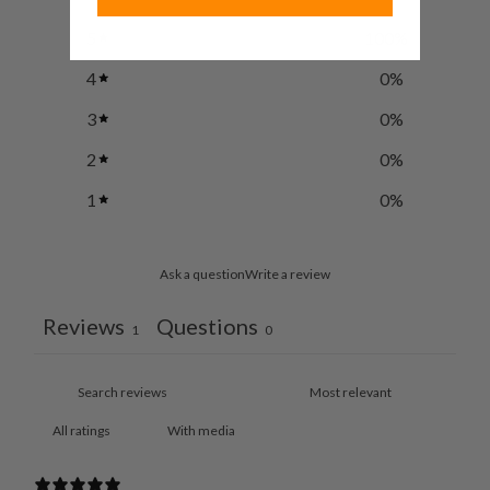
5
100
%
4
0
%
3
0
%
2
0
%
1
0
%
Ask a question
Write a review
Reviews
Questions
1
0
With media