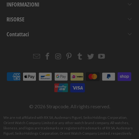
INFORMAZIONI
RISORSE
Contattaci
Email
Strapcode
Strapcode
Strapcode
Strapcode
Strapcode
Strapcode
Strapcode
on
on
on
on
on
on
Facebook
Instagram
Pinterest
Tumblr
Twitter
YouTube
© 2026
Strapcode
. All rights reserved.
We are not affiliated with RX SA, Audemars Piguet, Seiko Holdings Corporation,
Orient Watch Company Limited or any other watch brand company. All watches,
likeness, and logos are trademarks or registered trademarks of RX SA, Audemars
Piguet, Seiko Holdings Corporation, Orient Watch Company Limited, respectively.