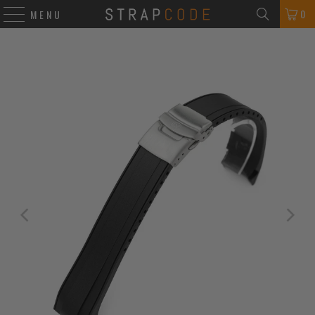
0
MENU