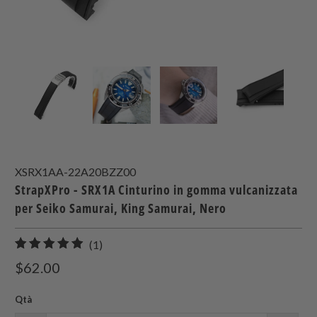
XSRX1AA-22A20BZZ00
StrapXPro - SRX1A Cinturino in gomma vulcanizzata
per Seiko Samurai, King Samurai, Nero
1
(1)
recensioni
$62.00
totali
Qtà