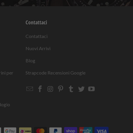
Contattaci
Contattaci
Nuovi Arrivi
Blog
rini per
Strapcode
Recensioni Google
Email
Strapcode
Strapcode
Strapcode
Strapcode
Strapcode
Strapcode
Strapcode
on
on
on
on
on
on
Facebook
Instagram
Pinterest
Tumblr
Twitter
YouTube
logio