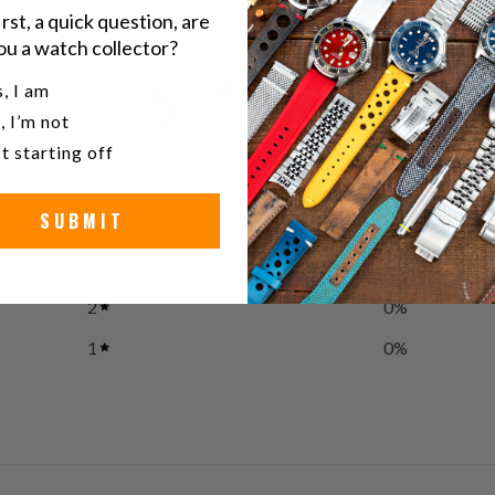
irst, a quick question, are
ou a watch collector?
5
u a watch collector?
, I am
/ 5
, I’m not
1 review
t starting off
5
100
%
SUBMIT
4
0
%
3
0
%
2
0
%
1
0
%