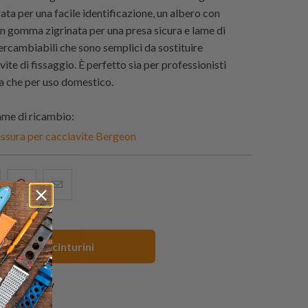
ata per una facile identificazione, un albero con
n gomma zigrinata per una presa sicura e lame di
ercambiabili che sono semplici da sostituire
 vite di fissaggio. È perfetto sia per professionisti
ia che per uso domestico.
e di ricambio:
ssura per cacciavite Bergeon
i
hare
Condividi
Email
his
questo
this
n
su
to
acebook
Pinterest
a
Vedi tutti i cinturini
friend
1 review