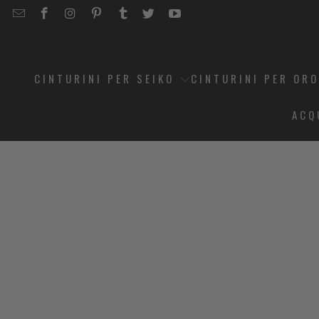
EMAIL
STRAPCODE
STRAPCODE
STRAPCODE
STRAPCODE
STRAPCODE
STRAPCODE
STRAPCODE
ON
ON
ON
ON
ON
ON
FACEBOOK
INSTAGRAM
PINTEREST
TUMBLR
TWITTER
YOUTUBE
CINTURINI PER SEIKO
CINTURINI PER OR
ACQ