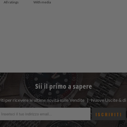
With media
Sii il primo a sapere
viti per ricevere le ultime novità sulle Vendite | Nuove Uscite & di