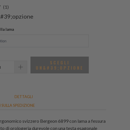
1
(1)
recensioni
&#39;opzione
totali
lla lama
SCEGLI
UN&#39;OPZIONE
DETTAGLI
 SULLA SPEDIZIONE
 ergonomico svizzero Bergeon 6899 con lama a fessura
to di orologeria durevole con una testa esagonale