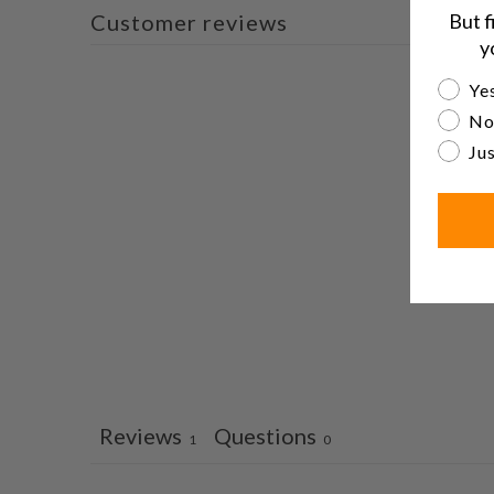
But f
Customer reviews
y
Are yo
Yes
No
Jus
Reviews
Questions
1
0