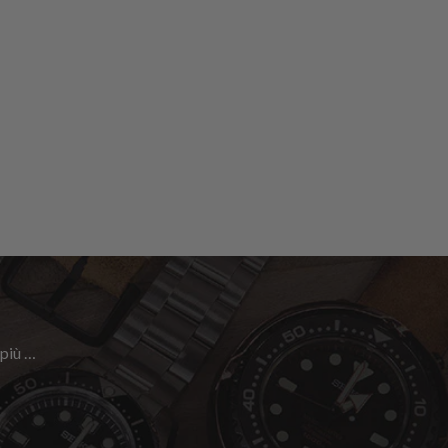
 più …