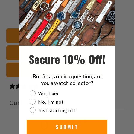
Condividi
Share
Condividi
Email
questo
this
questo
this
su
on
su
to
Twitter
Facebook
Pinterest
a
20mm Cinturini orologio
friend
Gomma FKM Cinturini orologio
Secure 10% Off!
neri Cinturini orologio
But first, a quick question, are
you a watch collector?
0 reviews
Are you a watch collector?
Yes, I am
Customer reviews
No, I’m not
Just starting off
0
SUBMIT
/ 5
0 reviews