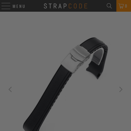
0
MENU