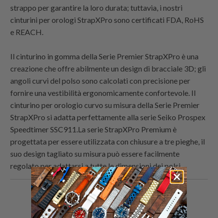
strappo per garantire la loro durata; tuttavia, i nostri
cinturini per orologi StrapXPro sono certificati FDA, RoHS
e REACH.
Il cinturino in gomma della Serie Premier StrapXPro è una
creazione che offre abilmente un design di bracciale 3D; gli
angoli curvi del polso sono calcolati con precisione per
fornire una vestibilità ergonomicamente confortevole. Il
cinturino per orologio curvo su misura della Serie Premier
StrapXPro si adatta perfettamente alla serie Seiko Prospex
Speedtimer SSC911.La serie StrapXPro Premium è
progettata per essere utilizzata con chiusure a tre pieghe, il
suo design tagliato su misura può essere facilmente
regolato per adattarsi a tutte le dimensioni dei polsi.
Condividi
Share
Condividi
Email
questo
this
questo
this