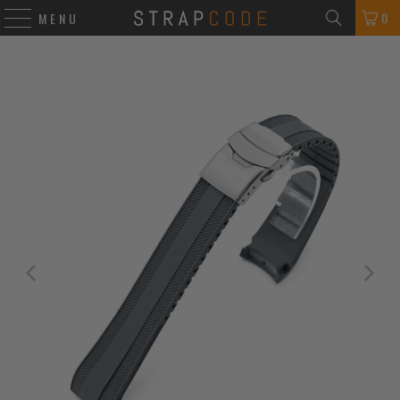
0
MENU