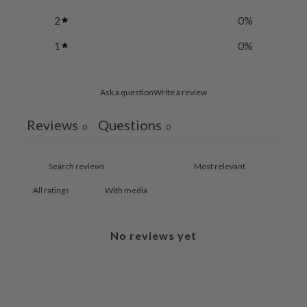
2
0
%
1
0
%
Ask a question
Write a review
Reviews
Questions
0
0
With media
No reviews yet