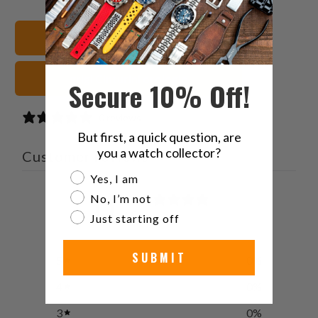
su
on
su
to
Twitter
Facebook
Pinterest
a
21mm Cinturini orologio
friend
grigi Cinturini orologio
Secure 10% Off!
0 reviews
But first, a quick question, are
you a watch collector?
Customer reviews
Are you a watch collector?
Yes, I am
0
No, I’m not
/ 5
Just starting off
0 reviews
SUBMIT
5
0
%
4
0
%
3
0
%