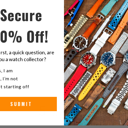
Secure
Condivid
S
questo
t
10% Off!
su
o
Twitter
F
irst, a quick question, are
aran
ou a watch collector?
u a watch collector?
, I am
, I’m not
t starting off
SUBMIT
5
/ 5
2 reviews