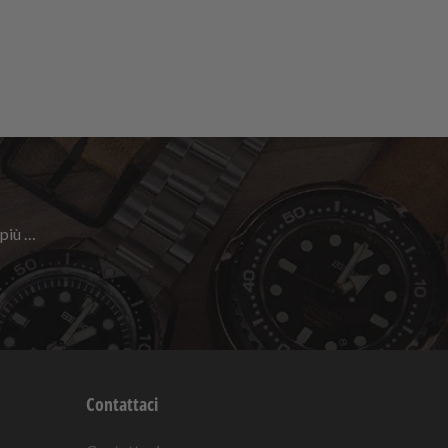
 più …
Contattaci