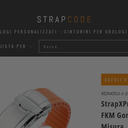
OLOGI PERSONALIZZATI
CINTURINI PER OROLOGI
UISTA PER
SCEGLI U
XDN01U-J-
StrapXP
FKM Gom
Misura,