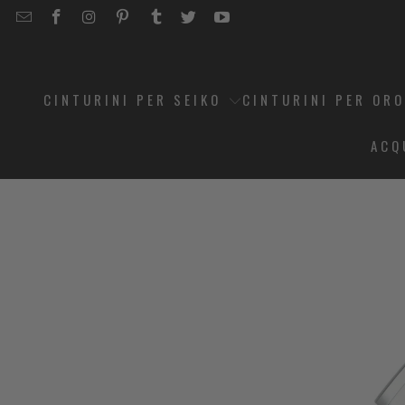
EMAIL
STRAPCODE
STRAPCODE
STRAPCODE
STRAPCODE
STRAPCODE
STRAPCODE
STRAPCODE
ON
ON
ON
ON
ON
ON
FACEBOOK
INSTAGRAM
PINTEREST
TUMBLR
TWITTER
YOUTUBE
CINTURINI PER SEIKO
CINTURINI PER OR
ACQ