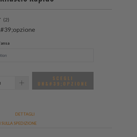
2
(2)
recensioni
&#39;opzione
totali
'ansa
SCEGLI
UN&#39;OPZIONE
DETTAGLI
 SULLA SPEDIZIONE