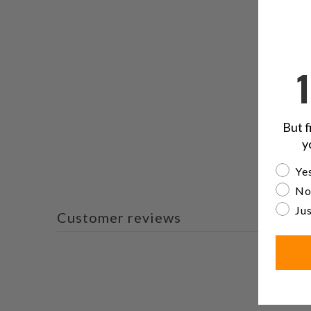
But f
y
Are yo
Yes
No
Jus
Customer reviews