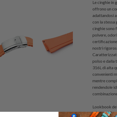
Le cinghie in
offrono un c
adattandosi a
con la stessa
cinghie sono 
polvere, odor
certificazion
nostri rigorosi
Caratterizzat
polso e dalla 
316L di alta q
convenienti m
mentre comple
rendendole ide
combinazione 
Lookbook dell
Orologio Sub