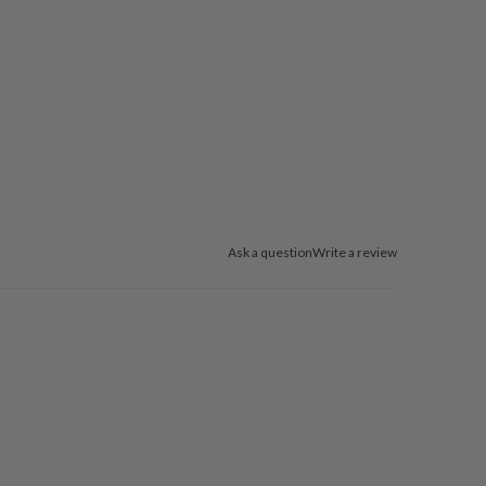
Ask a question
Write a review