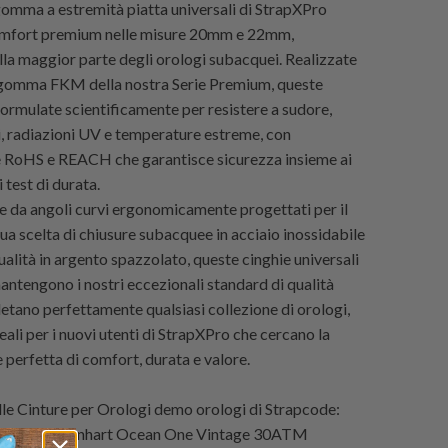
 gomma a estremità piatta universali di StrapXPro
omfort premium nelle misure 20mm e 22mm,
lla maggior parte degli orologi subacquei. Realizzate
 gomma FKM della nostra Serie Premium, queste
formulate scientificamente per resistere a sudore,
i, radiazioni UV e temperature estreme, con
e RoHS e REACH che garantisce sicurezza insieme ai
 test di durata.
e da angoli curvi ergonomicamente progettati per il
tua scelta di chiusure subacquee in acciaio inossidabile
ualità in argento spazzolato, queste cinghie universali
antengono i nostri eccezionali standard di qualità
tano perfettamente qualsiasi collezione di orologi,
ali per i nuovi utenti di StrapXPro che cercano la
perfetta di comfort, durata e valore.
e Cinture per Orologi demo orologi di
Strapcode
:
acqueo Steinhart Ocean One Vintage 30ATM