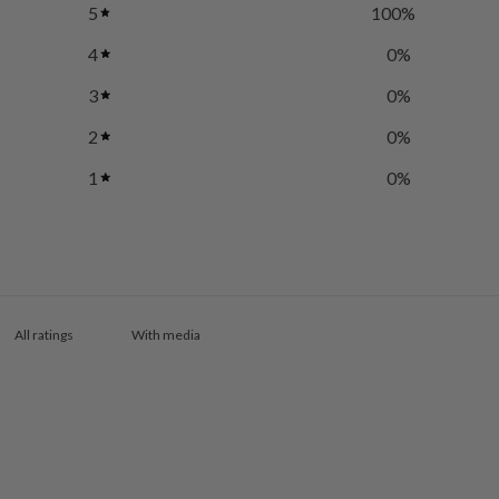
5
100
%
4
0
%
3
0
%
2
0
%
1
0
%
With media