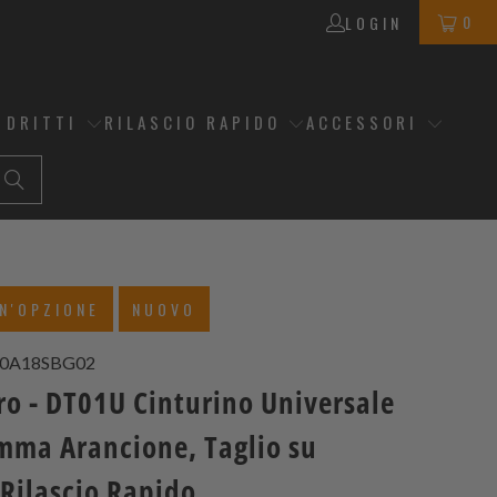
0
LOGIN
 DRITTI
RILASCIO RAPIDO
ACCESSORI
N'OPZIONE
NUOVO
20A18SBG02
ro - DT01U Cinturino Universale
ma Arancione, Taglio su
 Rilascio Rapido