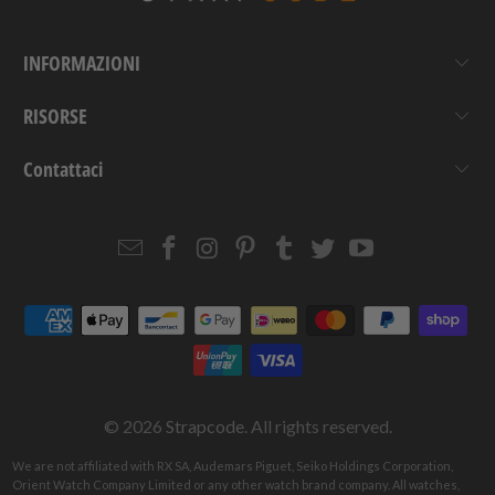
INFORMAZIONI
RISORSE
Contattaci
Email
Strapcode
Strapcode
Strapcode
Strapcode
Strapcode
Strapcode
Strapcode
on
on
on
on
on
on
Facebook
Instagram
Pinterest
Tumblr
Twitter
YouTube
© 2026
Strapcode
. All rights reserved.
We are not affiliated with RX SA, Audemars Piguet, Seiko Holdings Corporation,
Orient Watch Company Limited or any other watch brand company. All watches,