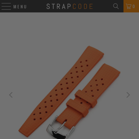
0
MENU