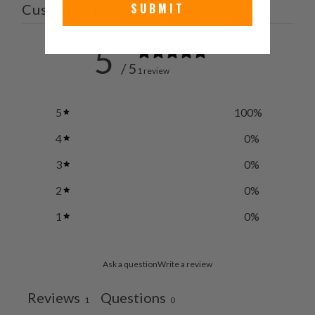
SUBMIT
Customer reviews
5
/ 5
1 review
5
100
%
4
0
%
3
0
%
2
0
%
1
0
%
Ask a question
Write a review
Reviews
Questions
1
0