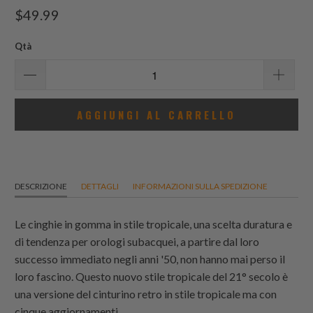
recensioni
$49.99
totali
Qtà
AGGIUNGI AL CARRELLO
DESCRIZIONE
DETTAGLI
INFORMAZIONI SULLA SPEDIZIONE
Le cinghie in gomma in stile tropicale, una scelta duratura e
di tendenza per orologi subacquei, a partire dal loro
successo immediato negli anni '50, non hanno mai perso il
loro fascino. Questo nuovo stile tropicale del 21° secolo è
una versione del cinturino retro in stile tropicale ma con
cinque aggiornamenti.