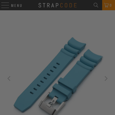
0
MENU