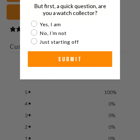
But first, a quick question, are
blu Cinturini orologio
you a watch collector?
Are you a watch collector?
Yes, I am
1 review
No, I’m not
Just starting off
Customer reviews
SUBMIT
5
/ 5
1 review
5
100
%
4
0
%
3
0
%
2
0
%
1
0
%