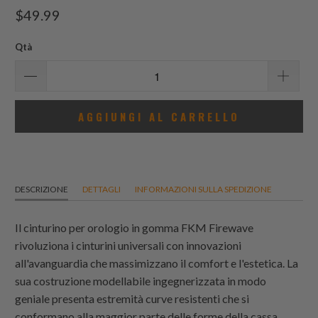
recensioni
$49.99
totali
Qtà
AGGIUNGI AL CARRELLO
DESCRIZIONE
DETTAGLI
INFORMAZIONI SULLA SPEDIZIONE
Il cinturino per orologio in gomma FKM Firewave
rivoluziona i cinturini universali con innovazioni
all'avanguardia che massimizzano il comfort e l'estetica. La
sua costruzione modellabile ingegnerizzata in modo
geniale presenta estremità curve resistenti che si
conformano alla maggior parte delle forme della cassa